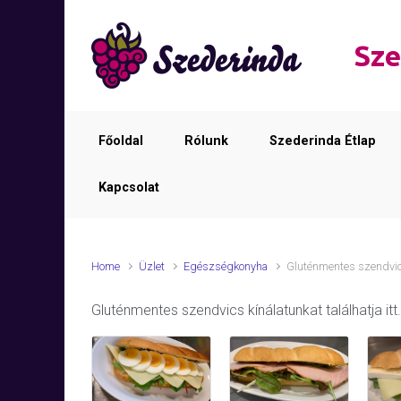
Skip to main content
Sze
Főoldal
Rólunk
Szederinda Étlap
Kapcsolat
Home
Üzlet
Egészségkonyha
Gluténmentes szendvi
Gluténmentes szendvics kínálatunkat találhatja itt.