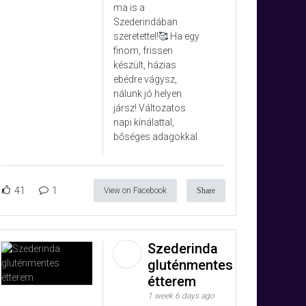
ma is a
Szederindában
szeretettel!🥰 Ha egy
finom, frissen
készült, házias
ebédre vágysz,
nálunk jó helyen
jársz! Változatos
napi kínálattal,
bőséges adagokkal
41
1
View on Facebook
Share
Szederinda
gluténmentes
étterem
1 week 6 days ago