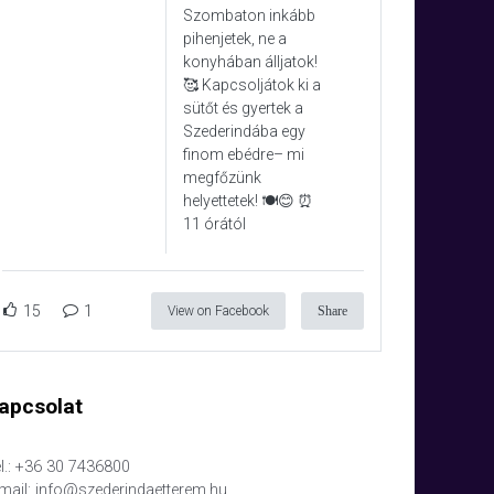
Szombaton inkább
pihenjetek, ne a
konyhában álljatok!
🥰 Kapcsoljátok ki a
sütőt és gyertek a
Szederindába egy
finom ebédre– mi
megfőzünk
helyettetek! 🍽️😊 ⏰
11 órától
15
1
View on Facebook
Share
apcsolat
l.: +36 30 7436800
mail: info@szederindaetterem.hu