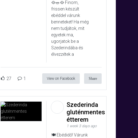
🥘🥗🥘 Finom,
frissen készült
ebéddel várunk
benneteket! Ha még
nem tudjátok, mit
egyetek ma,
ugorjatok be a
Szederindába és
élvezzétek a
27
1
View on Facebook
Share
Szederinda
gluténmentes
étterem
1 week 3 days ago
🍽️ Ebédidő! Várunk