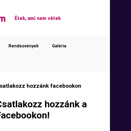
em
Étek, ami nem vétek
Rendezvények
Galéria
satlakozz hozzánk facebookon
Csatlakozz hozzánk a
Facebookon!