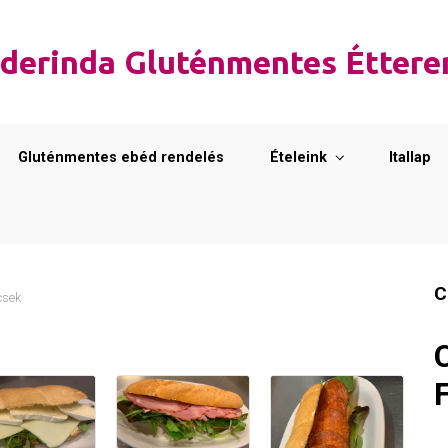
derinda Gluténmentes Étter
Gluténmentes ebéd rendelés
Ételeink
Itallap
C
csek