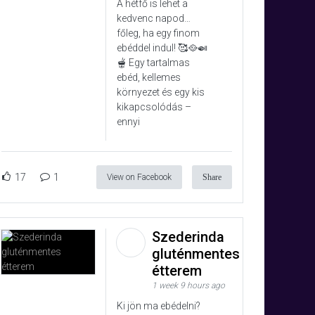
A hétfő is lehet a
kedvenc napod…
főleg, ha egy finom
ebéddel indul! 🥰🥘🍛
🫕 Egy tartalmas
ebéd, kellemes
környezet és egy kis
kikapcsolódás –
ennyi
17
1
View on Facebook
Share
Szederinda
gluténmentes
étterem
1 week 9 hours ago
Ki jön ma ebédelni?