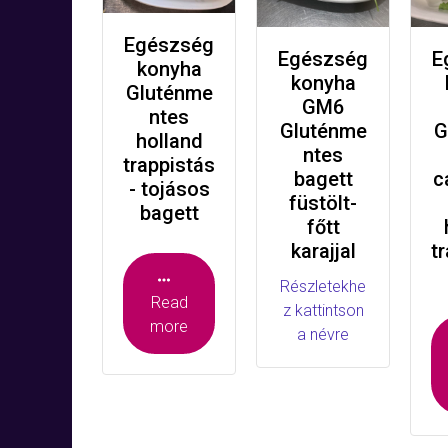
Egészség
Egészség
E
konyha
konyha
Gluténme
GM6
ntes
Gluténme
G
holland
ntes
trappistás
bagett
c
- tojásos
füstölt-
bagett
főtt
karajjal
t
Részletekhe
Read
z kattintson
more
a névre