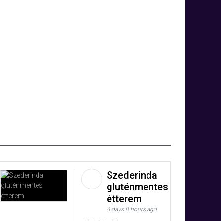
Szederinda
gluténmentes
étterem
4 days 8 hours ago