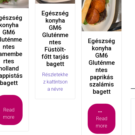
Egészség
gészség
konyha
konyha
GM6
GM6
Gluténme
luténme
Egészség
ntes
ntes
konyha
Füstölt-
amembe
GM6
főtt tarjás
rtes
Gluténme
bagett
holland
ntes
Részletekhe
rappistás
paprikás
z kattintson
bagett
szalámis
a névre
bagett
Read
more
Read
more