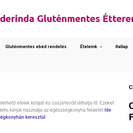
derinda Gluténmentes Étter
Gluténmentes ebéd rendelés
Ételeink
Itallap
C
hető ételek listáját és összetevőit láthatja itt. Ezeket
elni, kérjük használja az egészségkonyha felületét
Ide
ségkonyhán keresztül