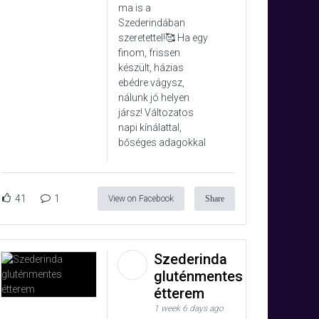
ma is a
Szederindában
szeretettel!🥰 Ha egy
finom, frissen
készült, házias
ebédre vágysz,
nálunk jó helyen
jársz! Változatos
napi kínálattal,
bőséges adagokkal
41
1
View on Facebook
Share
Szederinda
gluténmentes
étterem
1 week 6 days ago