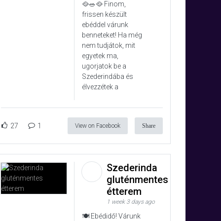
🥘🥗🥘 Finom,
frissen készült
ebéddel várunk
benneteket! Ha még
nem tudjátok, mit
egyetek ma,
ugorjatok be a
Szederindába és
élvezzétek a
27
1
View on Facebook
Share
Szederinda
gluténmentes
étterem
1 week 3 days ago
🍽️ Ebédidő! Várunk