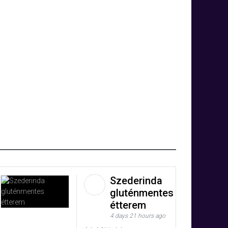
Szederinda
gluténmentes
étterem
4 days 21 hours ago