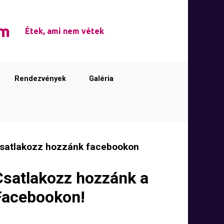
em
Étek, ami nem vétek
Rendezvények
Galéria
satlakozz hozzánk facebookon
Csatlakozz hozzánk a
Facebookon!