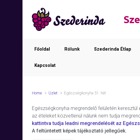
Skip to main content
Sze
Főoldal
Rólunk
Szederinda Étlap
Kapcsolat
Home
Üzlet
Egészségkonyha 51. hét
Egészségkonyha megrendelő felületén keresztül elér
az ételeket közvetlenül nálunk nem tudja megrend
kattintva tudja leadni megrendelését az Egész
A feltüntetett képek tájékoztató jellegűek.