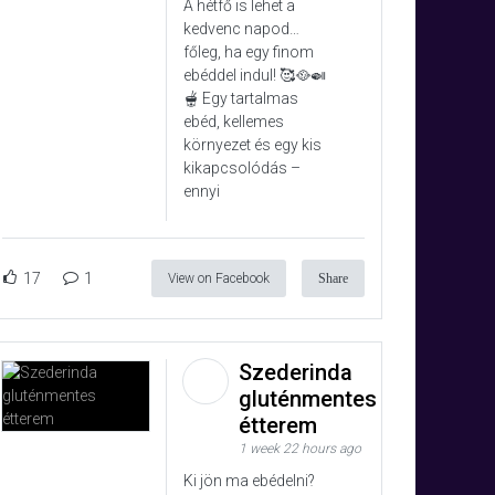
A hétfő is lehet a
kedvenc napod…
főleg, ha egy finom
ebéddel indul! 🥰🥘🍛
🫕 Egy tartalmas
ebéd, kellemes
környezet és egy kis
kikapcsolódás –
ennyi
17
1
View on Facebook
Share
Szederinda
gluténmentes
étterem
1 week 22 hours ago
Ki jön ma ebédelni?