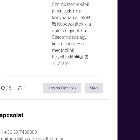
Szombaton inkább
pihenjetek, ne a
konyhában álljatok!
🥰 Kapcsoljátok ki a
sütőt és gyertek a
Szederindába egy
finom ebédre– mi
megfőzünk
helyettetek! 🍽️😊 ⏰
11 órától
15
1
View on Facebook
Share
apcsolat
l.: +36 30 7436800
mail: info@szederindaetterem.hu