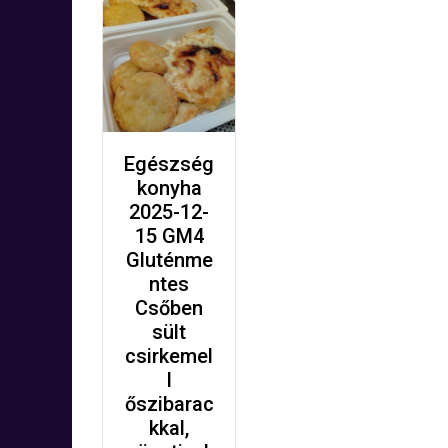
Egészség
konyha
2025-12-
15 GM4
Gluténme
ntes
Csőben
sült
csirkemel
l
őszibarac
kkal,