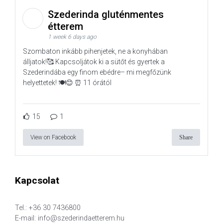
Szederinda gluténmentes
étterem
1 week 6 days ago
Szombaton inkább pihenjetek, ne a konyhában
álljatok!🥰 Kapcsoljátok ki a sütőt és gyertek a
Szederindába egy finom ebédre– mi megfőzünk
helyettetek! 🍽️😊 ⏰ 11 órától
15
1
View on Facebook
Share
Kapcsolat
Tel.: +36 30 7436800
E-mail: info@szederindaetterem.hu