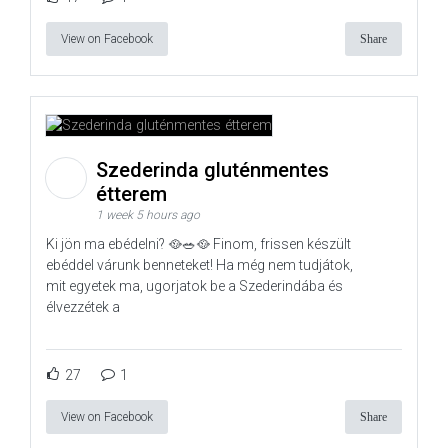
View on Facebook
Share
Szederinda gluténmentes
étterem
1 week 5 hours ago
Ki jön ma ebédelni? 🥘🥗🥘 Finom, frissen készült
ebéddel várunk benneteket! Ha még nem tudjátok,
mit egyetek ma, ugorjatok be a Szederindába és
élvezzétek a
27
1
View on Facebook
Share