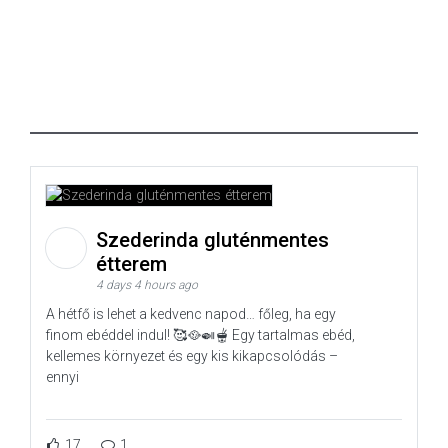
Szederinda gluténmentes
étterem
4 days 4 hours ago
A hétfő is lehet a kedvenc napod… főleg, ha egy
finom ebéddel indul! 🥰🥘🍛🫕 Egy tartalmas ebéd,
kellemes környezet és egy kis kikapcsolódás –
ennyi
17
1