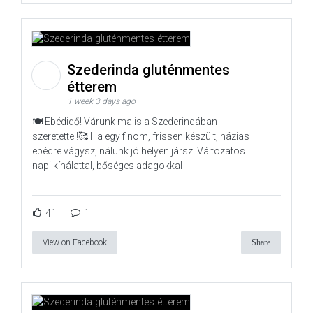
Szederinda gluténmentes
étterem
1 week 3 days ago
🍽️ Ebédidő! Várunk ma is a Szederindában
szeretettel!🥰 Ha egy finom, frissen készült, házias
ebédre vágysz, nálunk jó helyen jársz! Változatos
napi kínálattal, bőséges adagokkal
41
1
View on Facebook
Share