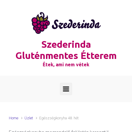
Skip to main content
Szederinda
Gluténmentes Étterem
Étek, ami nem vétek
Home
Üzlet
Egészségkonyha 48. hét