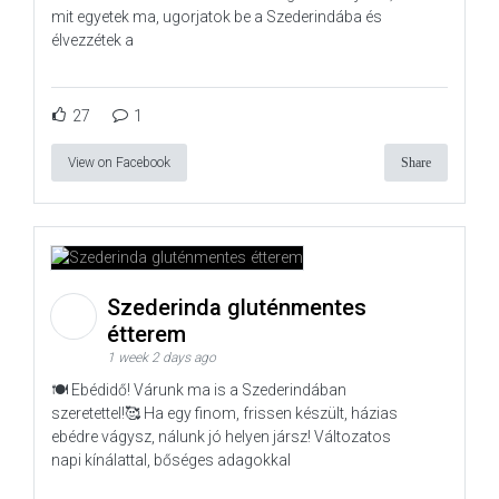
mit egyetek ma, ugorjatok be a Szederindába és
élvezzétek a
27
1
View on Facebook
Share
Szederinda gluténmentes
étterem
1 week 2 days ago
🍽️ Ebédidő! Várunk ma is a Szederindában
szeretettel!🥰 Ha egy finom, frissen készült, házias
ebédre vágysz, nálunk jó helyen jársz! Változatos
napi kínálattal, bőséges adagokkal