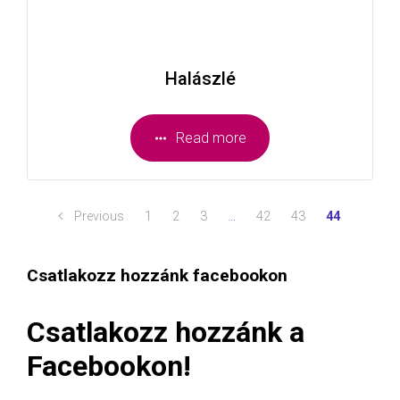
Halászlé
Read more
Previous
1
2
3
…
42
43
44
Csatlakozz hozzánk facebookon
Csatlakozz hozzánk a
Facebookon!