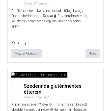
3 days 2 hours ago
A hétfő is lehet a kedvenc napod… főleg, ha egy
finom ebéddel indul! 🥰🥘🍛🫕 Egy tartalmas ebéd,
kellemes környezet és egy kis kikapcsolódás –
ennyi
16
1
View on Facebook
Share
Szederinda gluténmentes
étterem
6 days 3 hours ago
Ki jön ma ebédelni? 🥘🥗🥘 Finom, frissen készült
ebéddel várunk benneteket! Ha még nem tudjátok,