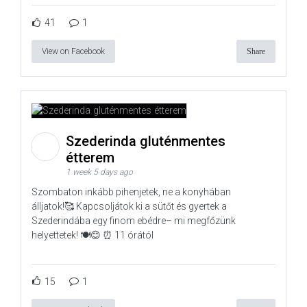
41
1
View on Facebook
Share
Szederinda gluténmentes
étterem
1 week 5 days ago
Szombaton inkább pihenjetek, ne a konyhában
álljatok!🥰 Kapcsoljátok ki a sütőt és gyertek a
Szederindába egy finom ebédre– mi megfőzünk
helyettetek! 🍽️😊 ⏰ 11 órától
15
1