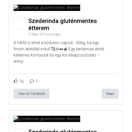
Szederinda gluténmentes
étterem
2 days 20 hours ago
A hétfő is lehet a kedvenc napod… főleg, ha egy
finom ebéddel indul! 🥰🥘🍛🫕 Egy tartalmas ebéd,
kellemes környezet és egy kis kikapcsolódás –
ennyi
16
1
View on Facebook
Share