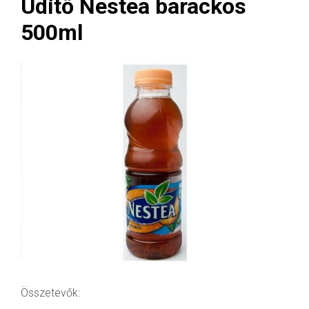
Üdítő Nestea barackos
500ml
Összetevők: