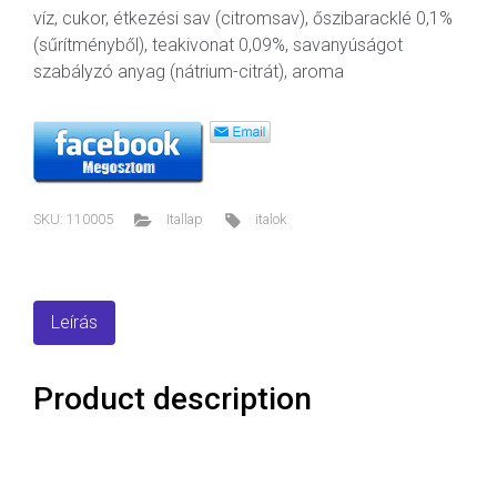
víz, cukor, étkezési sav (citromsav), őszibaracklé 0,1%
(sűrítményből), teakivonat 0,09%, savanyúságot
szabályzó anyag (nátrium-citrát), aroma
SKU:
110005
Itallap
italok
Leírás
Product description