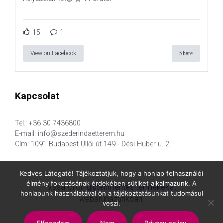
15
1
View on Facebook
Share
Kapcsolat
Tel.: +36 30 7436800
E-mail: info@szederindaetterem.hu
Cím: 1091 Budapest Üllői út 149 - Dési Huber u. 2.
Kedves Látogató! Tájékoztatjuk, hogy a honlap felhasználói
élmény fokozásának érdekében sütiket alkalmazunk. A
Vásároljon
gluténmentes termékek
et
honlapunk használatával ön a tájékoztatásunkat tudomásul
webáruházunkban.
veszi.
Elfogadom
Nem
Privacy policy