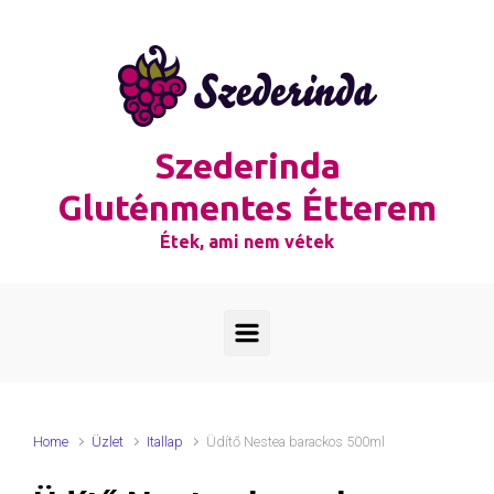
Skip to main content
Szederinda
Gluténmentes Étterem
Étek, ami nem vétek
Home
Üzlet
Itallap
Üdítő Nestea barackos 500ml