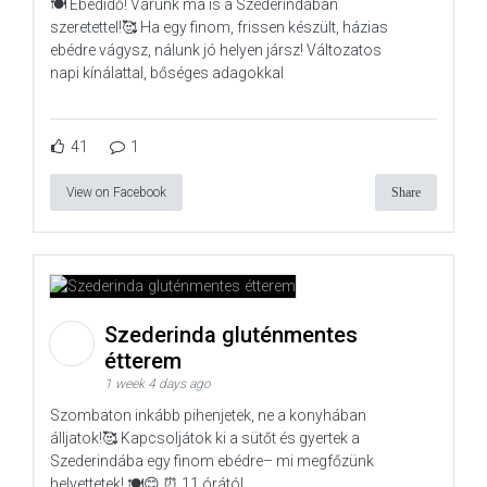
🍽️ Ebédidő! Várunk ma is a Szederindában
szeretettel!🥰 Ha egy finom, frissen készült, házias
ebédre vágysz, nálunk jó helyen jársz! Változatos
napi kínálattal, bőséges adagokkal
41
1
View on Facebook
Share
Szederinda gluténmentes
étterem
1 week 4 days ago
Szombaton inkább pihenjetek, ne a konyhában
álljatok!🥰 Kapcsoljátok ki a sütőt és gyertek a
Szederindába egy finom ebédre– mi megfőzünk
helyettetek! 🍽️😊 ⏰ 11 órától