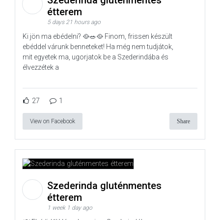
Szederinda gluténmentes
étterem
5 days 21 hours ago
Ki jön ma ebédelni? 🥘🥗🥘 Finom, frissen készült
ebéddel várunk benneteket! Ha még nem tudjátok,
mit egyetek ma, ugorjatok be a Szederindába és
élvezzétek a
27
1
View on Facebook
Share
Szederinda gluténmentes
étterem
1 week 1 day ago