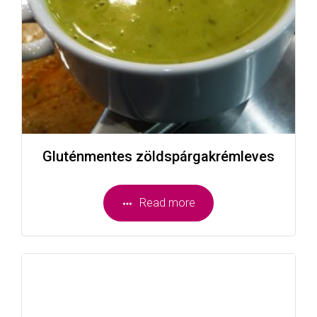
Gluténmentes zöldspárgakrémleves
Read more