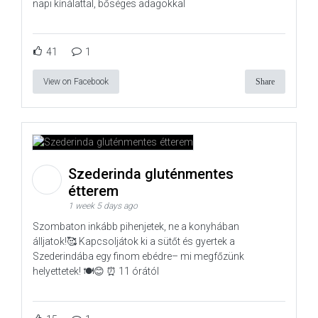
napi kínálattal, bőséges adagokkal
41
1
View on Facebook
Share
Szederinda gluténmentes
étterem
1 week 5 days ago
Szombaton inkább pihenjetek, ne a konyhában
álljatok!🥰 Kapcsoljátok ki a sütőt és gyertek a
Szederindába egy finom ebédre– mi megfőzünk
helyettetek! 🍽️😊 ⏰ 11 órától