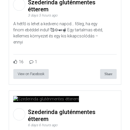
Szederinda gluténmentes
étterem
3 days 5 hours ago
A hétfő is lehet a kedvenc napod… főleg, ha egy
finom ebéddel indul! 🥰🥘🍛🫕 Egy tartalmas ebéd,
kellemes környezet és egy kis kikapcsolódás –
ennyi
16
1
View on Facebook
Share
Szederinda gluténmentes
étterem
6 days 6 hours ago