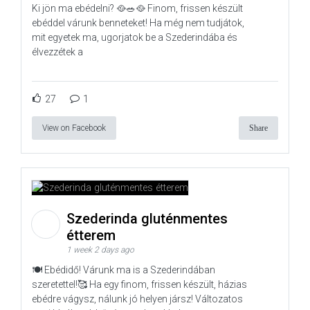
Ki jön ma ebédelni? 🥘🥗🥘 Finom, frissen készült
ebéddel várunk benneteket! Ha még nem tudjátok,
mit egyetek ma, ugorjatok be a Szederindába és
élvezzétek a
27
1
View on Facebook
Share
Szederinda gluténmentes
étterem
1 week 2 days ago
🍽️ Ebédidő! Várunk ma is a Szederindában
szeretettel!🥰 Ha egy finom, frissen készült, házias
ebédre vágysz, nálunk jó helyen jársz! Változatos