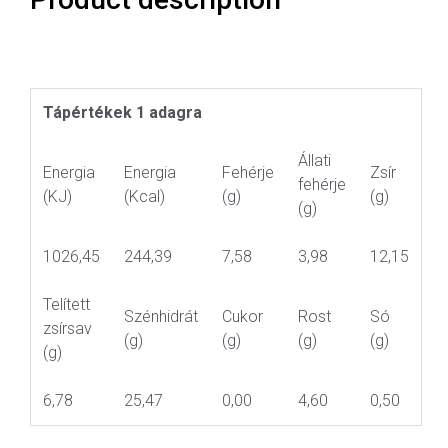
Tápértékek 1 adagra
Állati
Energia
Energia
Fehérje
Zsír
fehérje
(KJ)
(Kcal)
(g)
(g)
(g)
1026,45
244,39
7,58
3,98
12,15
Telített
Szénhidrát
Cukor
Rost
Só
zsírsav
(g)
(g)
(g)
(g)
(g)
6,78
25,47
0,00
4,60
0,50