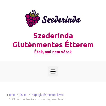
Skip to main content
Szederinda
Gluténmentes Étterem
Étek, ami nem vétek
Home
Üzlet
Napi gluténmentes leves
Gluténmentes kapros zöldség krémleves