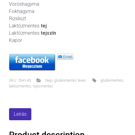
Vöröshagyma
Fokhagyma
Rizsliszt
Laktózmentes
tej
Laktózmentes
tejszín
Kapor
SKU:
264143
Napi gluténmentes leves
gluténmentes
,
laktózmentes
,
tojásmentes
Leírás
Product description