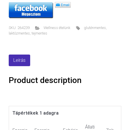
SKU:
264239
Wellness ételünk
gluténmentes
,
laktózmentes
,
tejmentes
Leírás
Product description
Tápértékek 1 adagra
Állati