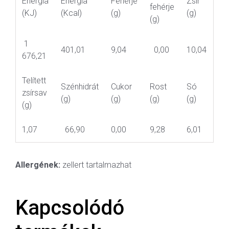
Energia
Energia
Fehérje
Zsír
fehérje
(KJ)
(Kcal)
(g)
(g)
(g)
1
401,01
9,04
0,00
10,04
676,21
Telített
Szénhidrát
Cukor
Rost
Só
zsírsav
(g)
(g)
(g)
(g)
(g)
1,07
66,90
0,00
9,28
6,01
Allergének:
zellert tartalmazhat
Kapcsolódó