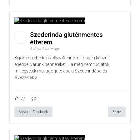
Szederinda gluténmentes
étterem
6 days 1 hour ago
Ki jön ma ebédelni? 🥘🥗🥘 Finom, frissen készült
ebéddel várunk benneteket! Ha még nem tudjátok,
mit egyetek ma, ugorjatok be a Szederindába és
élvezzétek a
27
1
View on Facebook
Share