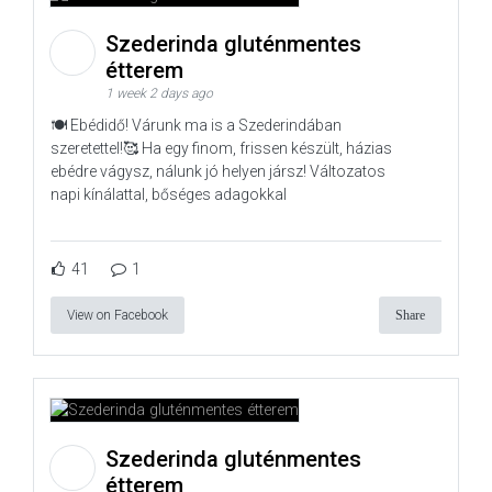
Szederinda gluténmentes
étterem
1 week 2 days ago
🍽️ Ebédidő! Várunk ma is a Szederindában
szeretettel!🥰 Ha egy finom, frissen készült, házias
ebédre vágysz, nálunk jó helyen jársz! Változatos
napi kínálattal, bőséges adagokkal
41
1
View on Facebook
Share
Szederinda gluténmentes
étterem