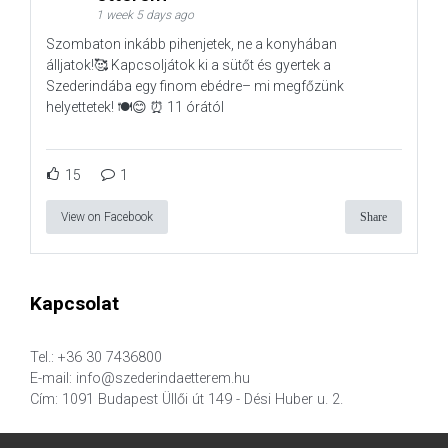
1 week 5 days ago
Szombaton inkább pihenjetek, ne a konyhában
álljatok!🥰 Kapcsoljátok ki a sütőt és gyertek a
Szederindába egy finom ebédre– mi megfőzünk
helyettetek! 🍽️😊 ⏰ 11 órától
15
1
View on Facebook
Share
Kapcsolat
Tel.: +36 30 7436800
E-mail: info@szederindaetterem.hu
Cím: 1091 Budapest Üllői út 149 - Dési Huber u. 2.