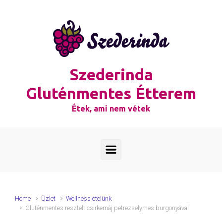
Skip to main content
Szederinda
Gluténmentes Étterem
Étek, ami nem vétek
Home
Üzlet
Wellness ételünk
Gluténmentes resztelt csirkemáj petrezselymes burgonyával