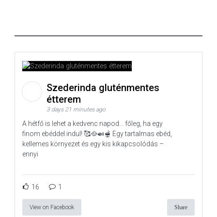
Szederinda gluténmentes
étterem
3 days 21 minutes ago
A hétfő is lehet a kedvenc napod… főleg, ha egy
finom ebéddel indul! 🥰🥘🍛🫕 Egy tartalmas ebéd,
kellemes környezet és egy kis kikapcsolódás –
ennyi
16
1
View on Facebook
Share