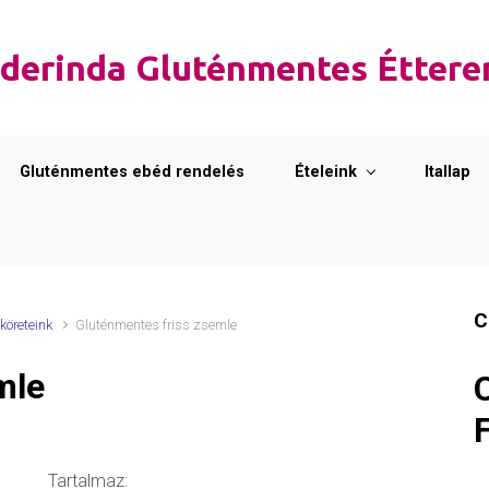
derinda Gluténmentes Étter
Gluténmentes ebéd rendelés
Ételeink
Itallap
C
köreteink
Gluténmentes friss zsemle
mle
Tartalmaz: