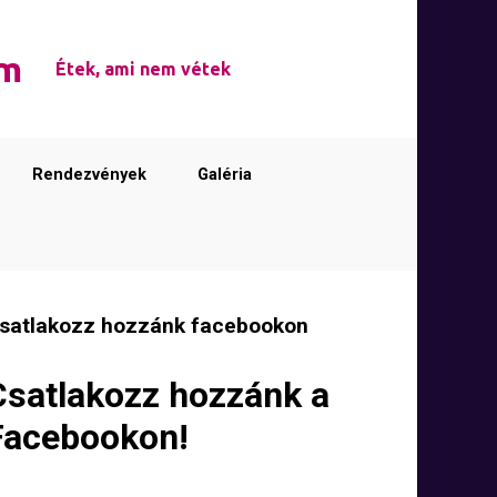
em
Étek, ami nem vétek
Rendezvények
Galéria
satlakozz hozzánk facebookon
Csatlakozz hozzánk a
Facebookon!