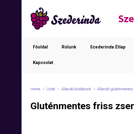
Skip to main content
Sze
Főoldal
Rólunk
Szederinda Étlap
Kapcsolat
Home
Üzlet
Állandó kínálatunk
Állandó gluténmentes 
Gluténmentes friss zse