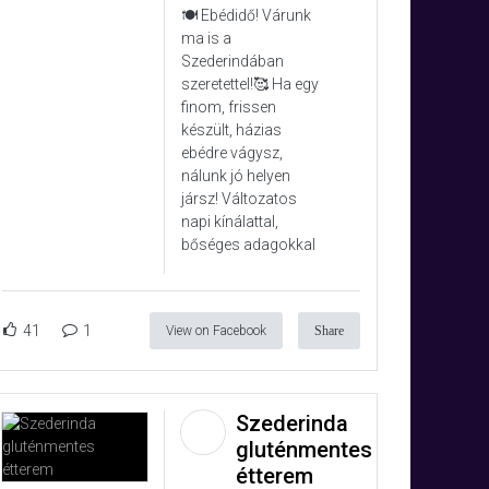
🍽️ Ebédidő! Várunk
ma is a
Szederindában
szeretettel!🥰 Ha egy
finom, frissen
készült, házias
ebédre vágysz,
nálunk jó helyen
jársz! Változatos
napi kínálattal,
bőséges adagokkal
41
1
View on Facebook
Share
Szederinda
gluténmentes
étterem