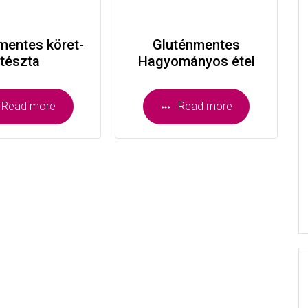
mentes köret-
Gluténmentes
tészta
Hagyományos étel
Read more
Read more