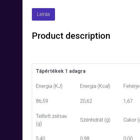
Leírás
Product description
Tápértékek 1 adagra
Energia (KJ)
Energia (Kcal)
Fehérje
86,59
20,62
1,67
Telített zsírsav
Szénhidrát (g)
Cukor (
(g)
5,40
0,98
0,00