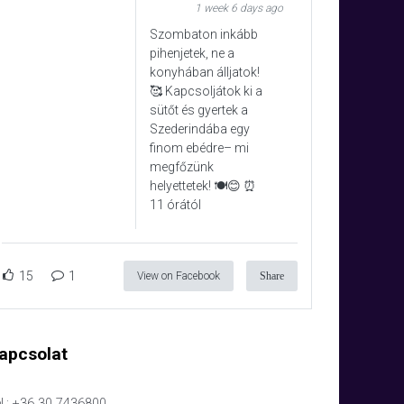
1 week 6 days ago
Szombaton inkább
pihenjetek, ne a
konyhában álljatok!
🥰 Kapcsoljátok ki a
sütőt és gyertek a
Szederindába egy
finom ebédre– mi
megfőzünk
helyettetek! 🍽️😊 ⏰
11 órától
15
1
View on Facebook
Share
apcsolat
l.: +36 30 7436800