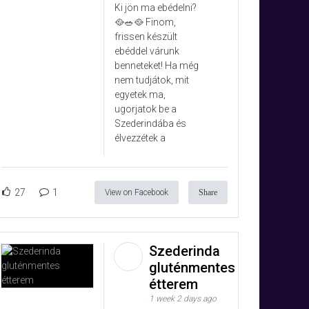
Ki jön ma ebédelni?
🥘🥗🥘 Finom,
frissen készült
ebéddel várunk
benneteket! Ha még
nem tudjátok, mit
egyetek ma,
ugorjatok be a
Szederindába és
élvezzétek a
27
1
View on Facebook
Share
Szederinda
gluténmentes
étterem
1 week 2 days ago