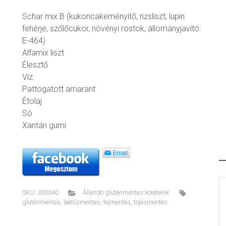
Schar mix B (kukoricakeményitő, rizsliszt, lupin
fehérje, szőlőcukor, növényi rostok, állományjavító:
E-464)
Alfamix liszt
Élesztő
Víz
Pattogatott amarant
Étolaj
Só
Xantán gumi
SKU:
300040
Állandó gluténmentes köreteink
gluténmentes
,
laktózmentes
,
tejmentes
,
tojásmentes