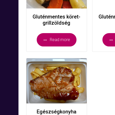
Gluténmentes köret-
Glutén
grillzöldség
Read more
Egészségkonyha