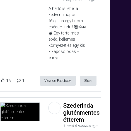
3 days 23 hours ago
A hétfő is lehet a
kedvenc napod…
főleg, ha egy finom
ebéddel indul! 🥰🥘🍛
🫕 Egy tartalmas
ebéd, kellemes
környezet és egy kis
kikapcsolódás –
ennyi
16
1
View on Facebook
Share
Szederinda
gluténmentes
étterem
1 week 6 minutes ago