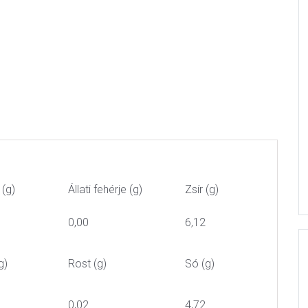
 (g)
Állati fehérje (g)
Zsír (g)
0,00
6,12
g)
Rost (g)
Só (g)
0,02
4,72