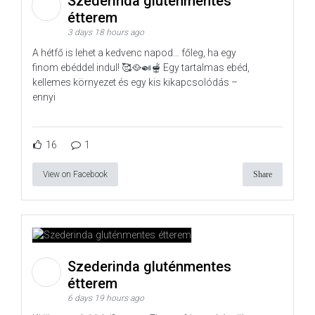
Szederinda gluténmentes
étterem
3 days 18 hours ago
A hétfő is lehet a kedvenc napod… főleg, ha egy
finom ebéddel indul! 🥰🥘🍛🫕 Egy tartalmas ebéd,
kellemes környezet és egy kis kikapcsolódás –
ennyi
16
1
View on Facebook
Share
Szederinda gluténmentes
étterem
6 days 19 hours ago