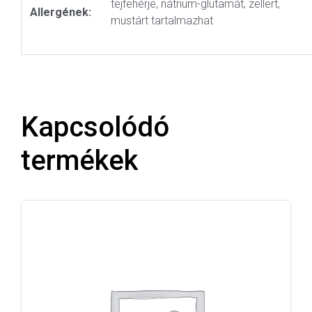
tejfehérje, nátrium-glutamát, zellert,
Allergének:
mustárt tartalmazhat
Kapcsolódó
termékek