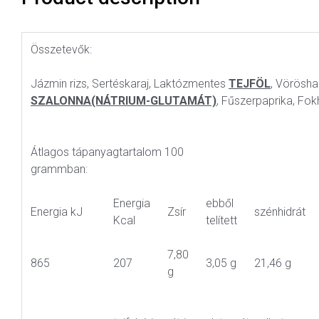
Összetevők:
Jázmin rizs, Sertéskaraj, Laktózmentes
TEJFÖL
, Vörösha
SZALONNA(NÁTRIUM-GLUTAMÁT)
, Fűszerpaprika, Fo
Átlagos tápanyagtartalom 100
grammban:
Energia
ebből
Energia kJ
Zsír
szénhidrát
Kcal
telített
7,80
865
207
3,05 g
21,46 g
g