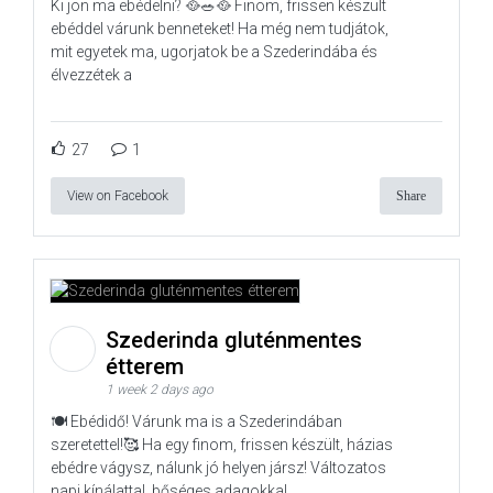
Ki jön ma ebédelni? 🥘🥗🥘 Finom, frissen készült
ebéddel várunk benneteket! Ha még nem tudjátok,
mit egyetek ma, ugorjatok be a Szederindába és
élvezzétek a
27
1
View on Facebook
Share
Szederinda gluténmentes
étterem
1 week 2 days ago
🍽️ Ebédidő! Várunk ma is a Szederindában
szeretettel!🥰 Ha egy finom, frissen készült, házias
ebédre vágysz, nálunk jó helyen jársz! Változatos
napi kínálattal, bőséges adagokkal