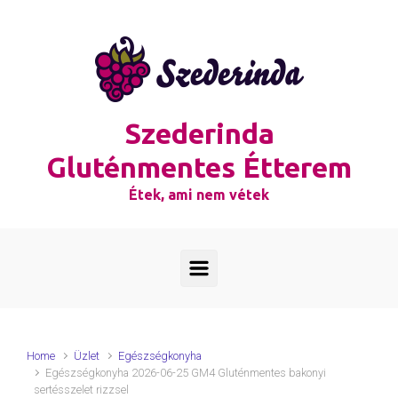
Skip to main content
Szederinda
Gluténmentes Étterem
Étek, ami nem vétek
Home
Üzlet
Egészségkonyha
Egészségkonyha 2026-06-25 GM4 Gluténmentes bakonyi
sertésszelet rizzsel