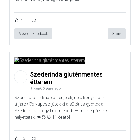
41
1
View on Facebook
Share
Szederinda gluténmentes
étterem
1 week 5 days ago
Szombaton inkább pihenjetek, ne a konyhában
álljatok!🥰 Kapcsoljátok ki a sütőt és gyertek a
Szederindába egy finom ebédre– mi megfőzünk
helyettetek! 🍽️😊 ⏰ 11 órától
15
1