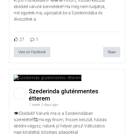
Ki jön ma ebédelni? 🥘🥗🥘 Finom, frissen készült
ebéddel várunk benneteket! Ha még nem tudjátok,
mit egyetek ma, ugorjatok be a Szederindába és
élvezzétek a
27
1
View on Facebook
Share
Szederinda gluténmentes
étterem
1 week 3 days ago
🍽️ Ebédidő! Várunk ma is a Szederindában
szeretettel!🥰 Ha egy finom, frissen készült, házias
ebédre vágysz, nálunk jó helyen jársz! Változatos
napi kínálattal, bőséges adagokkal