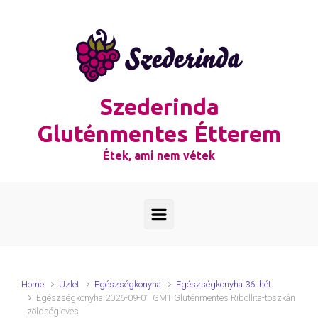
Skip to main content
Szederinda
Gluténmentes Étterem
Étek, ami nem vétek
Home
Üzlet
Egészségkonyha
Egészségkonyha 36. hét
Egészségkonyha 2026-09-01 GM1 Gluténmentes Ribollita-toszkán
zöldségleves