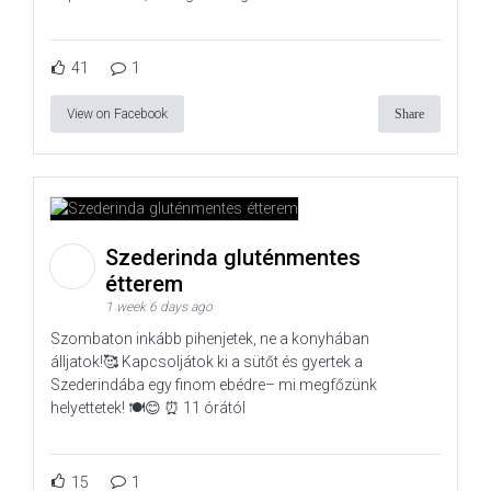
41
1
View on Facebook
Share
Szederinda gluténmentes
étterem
1 week 6 days ago
Szombaton inkább pihenjetek, ne a konyhában
álljatok!🥰 Kapcsoljátok ki a sütőt és gyertek a
Szederindába egy finom ebédre– mi megfőzünk
helyettetek! 🍽️😊 ⏰ 11 órától
15
1