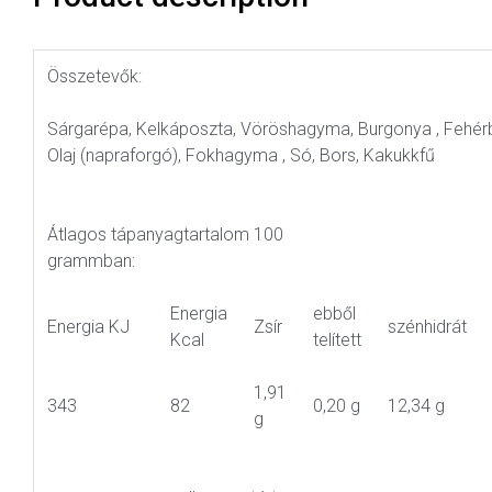
Összetevők:
Sárgarépa, Kelkáposzta, Vöröshagyma, Burgonya , Fehé
Olaj (napraforgó), Fokhagyma , Só, Bors, Kakukkfű
Átlagos tápanyagtartalom 100
grammban:
Energia
ebből
Energia KJ
Zsír
szénhidrát
Kcal
telített
1,91
343
82
0,20 g
12,34 g
g