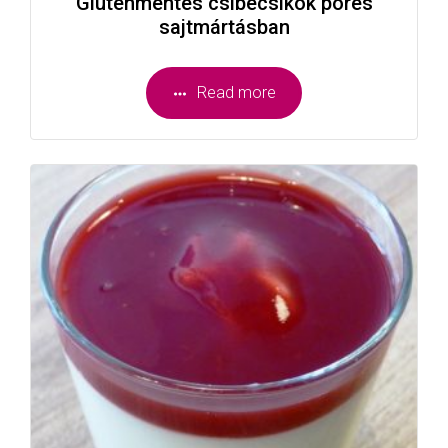
Gluténmentes csibecsíkok pórés
sajtmártásban
Read more