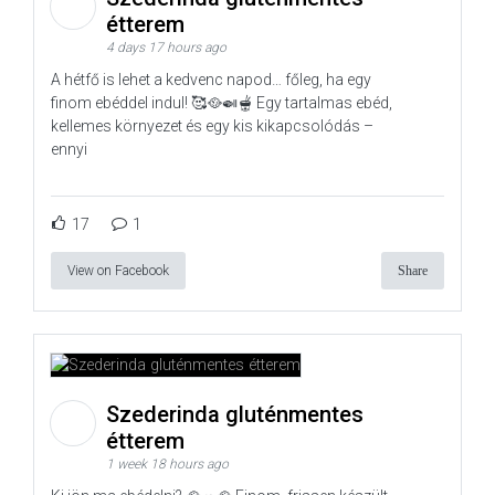
étterem
4 days 17 hours ago
A hétfő is lehet a kedvenc napod… főleg, ha egy
finom ebéddel indul! 🥰🥘🍛🫕 Egy tartalmas ebéd,
kellemes környezet és egy kis kikapcsolódás –
ennyi
17
1
View on Facebook
Share
Szederinda gluténmentes
étterem
1 week 18 hours ago