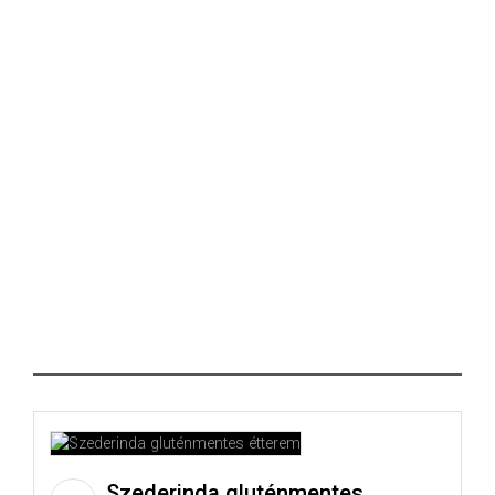
Szederinda gluténmentes