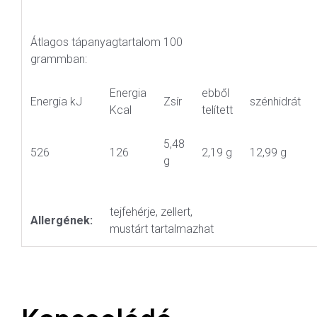
Átlagos tápanyagtartalom 100
grammban:
Energia
ebből
Energia kJ
Zsír
szénhidrát
Kcal
telített
5,48
526
126
2,19 g
12,99 g
g
tejfehérje, zellert,
Allergének:
mustárt tartalmazhat