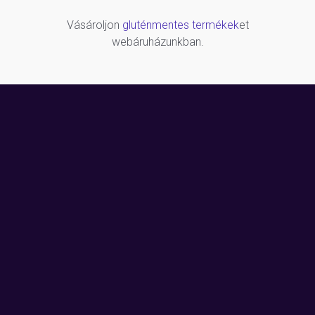
Vásároljon
gluténmentes termékek
et
webáruházunkban.