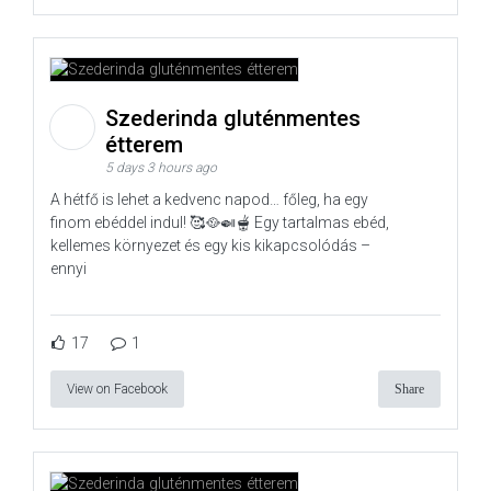
Szederinda gluténmentes
étterem
5 days 3 hours ago
A hétfő is lehet a kedvenc napod… főleg, ha egy
finom ebéddel indul! 🥰🥘🍛🫕 Egy tartalmas ebéd,
kellemes környezet és egy kis kikapcsolódás –
ennyi
17
1
View on Facebook
Share