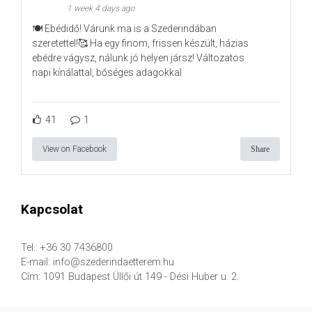
1 week 4 days ago
🍽️ Ebédidő! Várunk ma is a Szederindában
szeretettel!🥰 Ha egy finom, frissen készült, házias
ebédre vágysz, nálunk jó helyen jársz! Változatos
napi kínálattal, bőséges adagokkal
41
1
View on Facebook
Share
Kapcsolat
Tel.: +36 30 7436800
E-mail: info@szederindaetterem.hu
Cím: 1091 Budapest Üllői út 149 - Dési Huber u. 2.