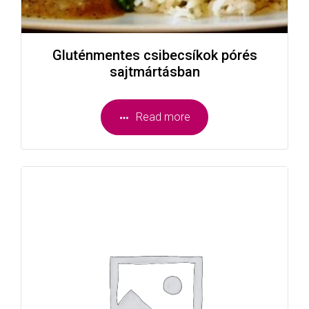
Gluténmentes csibecsíkok pórés
sajtmártásban
Read more