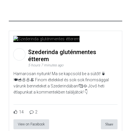
Szederinda gluténmentes
étterem
5 hours 7 minutes ago
Hamarosan nyitunk! Ma se kapcsold be a sütőt! 🍵
🍽️🥣🍜🍜🍝 Finom ételekkel és sok-sok finomsággal
várunk benneteket a Szederindában!🥰🥘 Jövő heti
étlapunkat a kommentekben találjátok! 👇
14
2
View on Facebook
Share