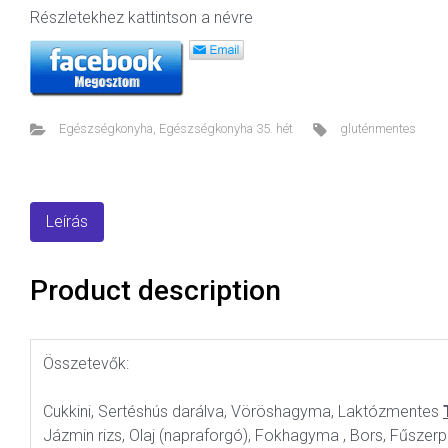
Részletekhez kattintson a névre
Egészségkonyha
,
Egészségkonyha 35. hét
gluténmentes
Leírás
Product description
Összetevők:
Cukkini, Sertéshús darálva, Vöröshagyma, Laktózmentes
Jázmin rizs, Olaj (napraforgó), Fokhagyma , Bors, Fűsz