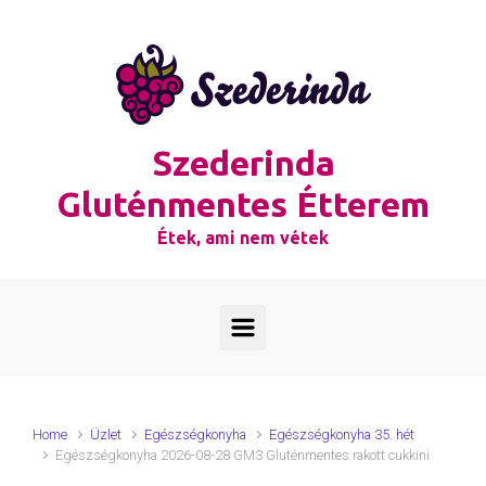
Skip to main content
Szederinda
Gluténmentes Étterem
Étek, ami nem vétek
Home
Üzlet
Egészségkonyha
Egészségkonyha 35. hét
Egészségkonyha 2026-08-28 GM3 Gluténmentes rakott cukkini