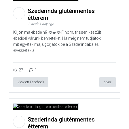
Szederinda gluténmentes
étterem
1 week 1 day ago
Ki jön ma ebédelni? 🥘🥗🥘 Finom, frissen készült
ebéddel várunk benneteket! Ha még nem tudjátok,
mit egyetek ma, ugorjatok be a Szederindába és
élvezzétek a
27
1
View on Facebook
Share
Szederinda gluténmentes
étterem