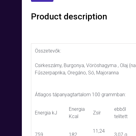
Product description
Összetevők:
Csirkeszárny, Burgonya, Vöröshagyma , Olaj (n
Fűszerpaprika, Oregáno, Só, Majoranna
Átlagos tápanyagtartalom 100 grammban:
Energia
ebből
Energia kJ
Zsír
Kcal
telített
11,24
759
182
3,07 g