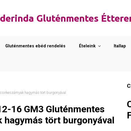
derinda Gluténmentes Étter
Gluténmentes ebéd rendelés
Ételeink
Itallap
C
sirkeszárnyak hagymás tört burgonyával
12-16 GM3 Gluténmentes
k hagymás tört burgonyával