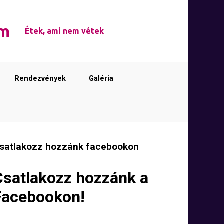
em
Étek, ami nem vétek
Rendezvények
Galéria
satlakozz hozzánk facebookon
Csatlakozz hozzánk a
Facebookon!