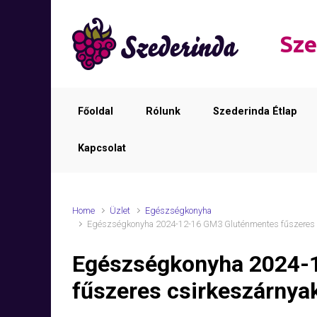
Skip to main content
Sze
Főoldal
Rólunk
Szederinda Étlap
Kapcsolat
Home
Üzlet
Egészségkonyha
Egészségkonyha 2024-12-16 GM3 Gluténmentes fűszeres c
Egészségkonyha 2024-
fűszeres csirkeszárnya