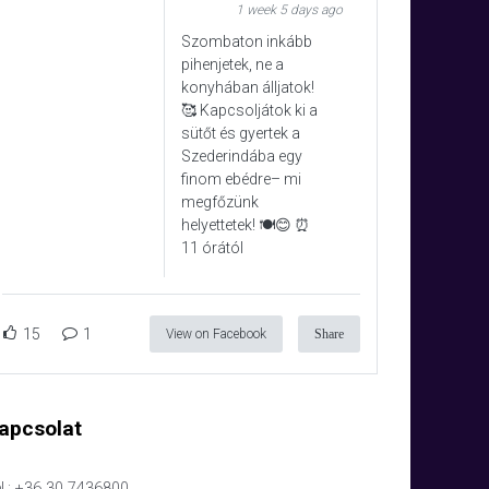
1 week 5 days ago
Szombaton inkább
pihenjetek, ne a
konyhában álljatok!
🥰 Kapcsoljátok ki a
sütőt és gyertek a
Szederindába egy
finom ebédre– mi
megfőzünk
helyettetek! 🍽️😊 ⏰
11 órától
15
1
View on Facebook
Share
apcsolat
l.: +36 30 7436800