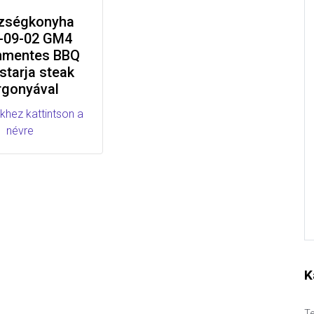
zségkonyha
-09-02 GM4
nmentes BBQ
starja steak
rgonyával
khez kattintson a
névre
K
Te