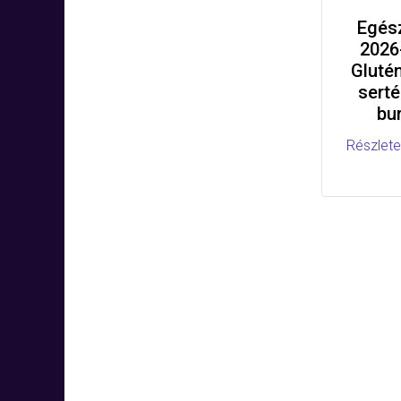
Egés
2026
Gluté
serté
bu
Részlete