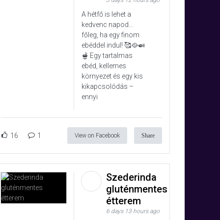
3 days 12 hours ago
A hétfő is lehet a
kedvenc napod…
főleg, ha egy finom
ebéddel indul! 🥰🥘🍛
🫕 Egy tartalmas
ebéd, kellemes
környezet és egy kis
kikapcsolódás –
ennyi
16
1
View on Facebook
Share
Szederinda
gluténmentes
étterem
6 days 13 hours ago