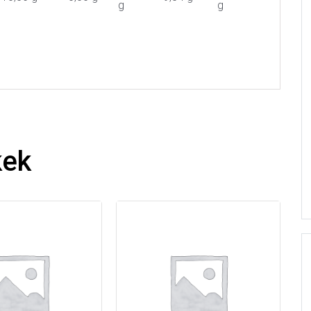
g
g
kek