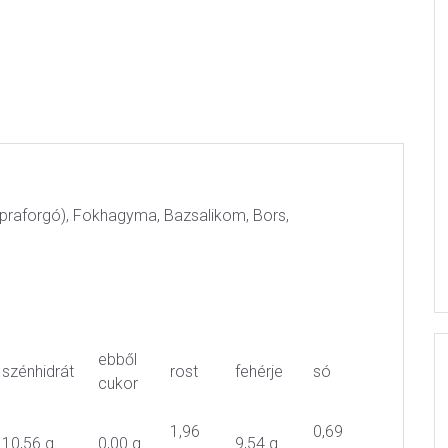
apraforgó), Fokhagyma, Bazsalikom, Bors,
ebből
szénhidrát
rost
fehérje
só
cukor
1,96
0,69
10,56 g
0,00 g
9,54 g