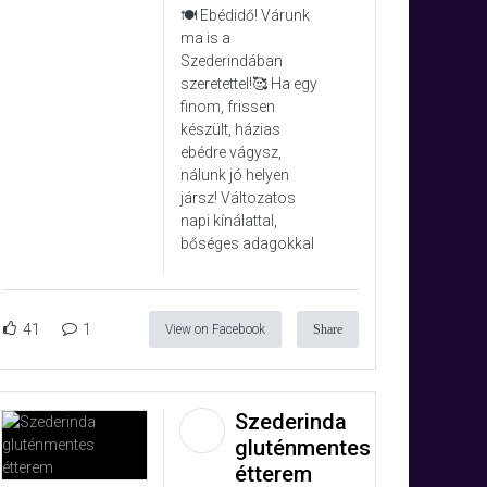
🍽️ Ebédidő! Várunk
ma is a
Szederindában
szeretettel!🥰 Ha egy
finom, frissen
készült, házias
ebédre vágysz,
nálunk jó helyen
jársz! Változatos
napi kínálattal,
bőséges adagokkal
41
1
View on Facebook
Share
Szederinda
gluténmentes
étterem