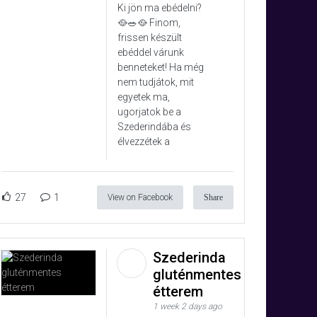
Ki jön ma ebédelni?
🥘🥗🥘 Finom,
frissen készült
ebéddel várunk
benneteket! Ha még
nem tudjátok, mit
egyetek ma,
ugorjatok be a
Szederindába és
élvezzétek a
27
1
View on Facebook
Share
Szederinda
gluténmentes
étterem
1 week 2 days ago