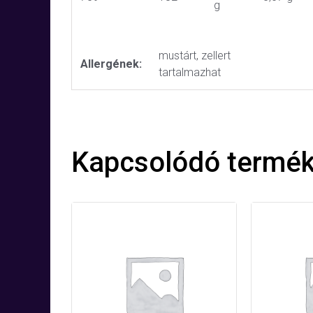
g
mustárt, zellert
Allergének:
tartalmazhat
Kapcsolódó termé