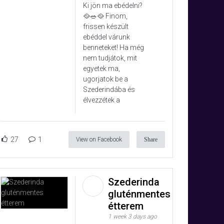
Ki jön ma ebédelni?
🥘🥗🥘 Finom,
frissen készült
ebéddel várunk
benneteket! Ha még
nem tudjátok, mit
egyetek ma,
ugorjatok be a
Szederindába és
élvezzétek a
27
1
View on Facebook
Share
Szederinda
gluténmentes
étterem
1 week 3 days ago