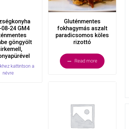
zségkonyha
Gluténmentes
-08-24 GM4
fokhagymás aszalt
ténmentes
paradicsomos köles
be göngyölt
rizottó
irkemell,
onyapürével
Read more
khez kattintson a
névre