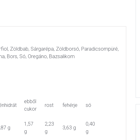
arfiol, Zöldbab, Sárgarépa, Zöldborsó, Paradicsompüré,
yma, Bors, Só, Oregáno, Bazsalikom
ebből
énhidrát
rost
fehérje
só
cukor
1,57
2,23
0,40
,87 g
3,63 g
g
g
g