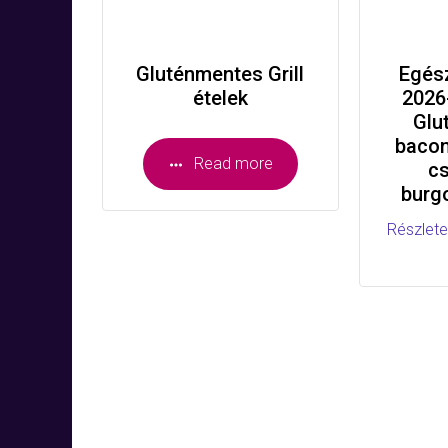
Gluténmentes Grill
Egés
ételek
2026
Glu
bacon
Read more
cs
burg
Részlete