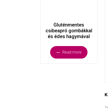
Gluténmentes
csibeapró gombákkal
és édes hagymával
Read more
K
Te