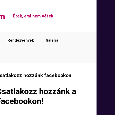
em
Étek, ami nem vétek
Rendezvények
Galéria
satlakozz hozzánk facebookon
Csatlakozz hozzánk a
Facebookon!