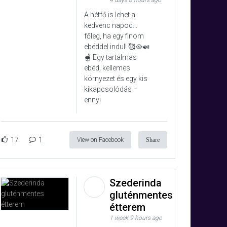
4 days 8 hours ago
A hétfő is lehet a
kedvenc napod…
főleg, ha egy finom
ebéddel indul! 🥰🥘🍛
🫕 Egy tartalmas
ebéd, kellemes
környezet és egy kis
kikapcsolódás –
ennyi
17
1
View on Facebook
Share
Szederinda
gluténmentes
étterem
1 week 9 hours ago