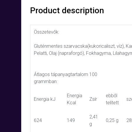
Product description
Összetevők:
Gluténmentes szarvacska(kukoricaliszt, víz), K
Pelatti, Olaj (napraforgó), Fokhagyma, Lilahag
Átlagos tápanyagtartalom 100
grammban:
Energia
ebből
Energia kJ
Zsír
sz
Kcal
telített
2,41
624
149
0,25 g
28
g