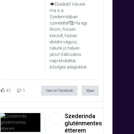
🍽️ Ebédidő! Várunk
ma is a
Szederindában
szeretettel!🥰 Ha egy
finom, frissen
készült, házias
ebédre vágysz,
nálunk jó helyen
jársz! Változatos
napi kínálattal,
bőséges adagokkal
41
1
View on Facebook
Share
Szederinda
gluténmentes
étterem