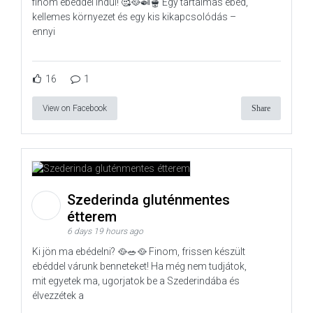
finom ebéddel indul! 🥰🥘🍛🫕 Egy tartalmas ebéd,
kellemes környezet és egy kis kikapcsolódás –
ennyi
16
1
View on Facebook
Share
Szederinda gluténmentes
étterem
6 days 19 hours ago
Ki jön ma ebédelni? 🥘🥗🥘 Finom, frissen készült
ebéddel várunk benneteket! Ha még nem tudjátok,
mit egyetek ma, ugorjatok be a Szederindába és
élvezzétek a