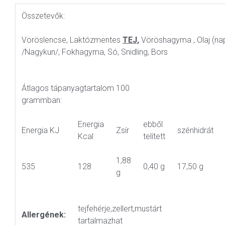
Összetevők:
Vöröslencse, Laktózmentes
TEJ,
Vöröshagyma , Olaj (napr
/Nagykun/, Fokhagyma, Só, Snidling, Bors
Átlagos tápanyagtartalom 100
grammban:
Energia
ebből
Energia KJ
Zsír
szénhidrát
Kcal
telített
1,88
535
128
0,40 g
17,50 g
g
tejfehérje,zellert,mustárt
Allergének:
tartalmazhat