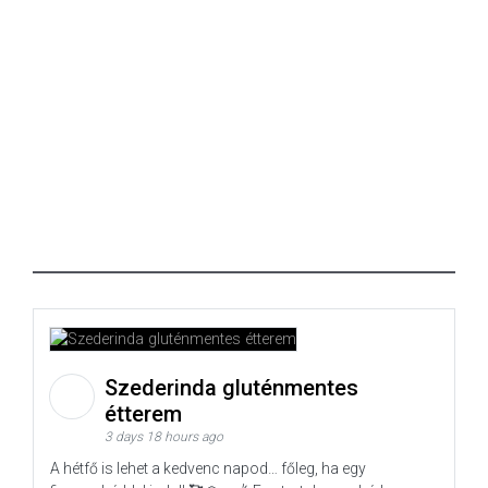
Szederinda gluténmentes
étterem
3 days 18 hours ago
A hétfő is lehet a kedvenc napod… főleg, ha egy