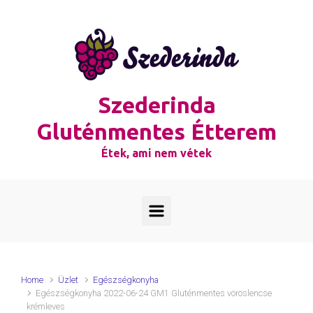
Skip to main content
Szederinda
Gluténmentes Étterem
Étek, ami nem vétek
Home
Üzlet
Egészségkonyha
Egészségkonyha 2022-06-24 GM1 Gluténmentes vöröslencse
krémleves