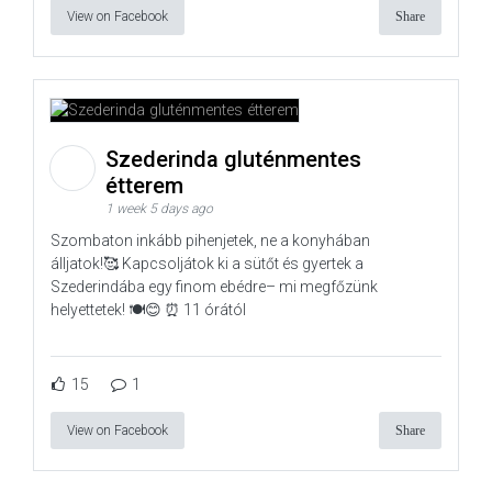
View on Facebook
Share
Szederinda gluténmentes
étterem
1 week 5 days ago
Szombaton inkább pihenjetek, ne a konyhában
álljatok!🥰 Kapcsoljátok ki a sütőt és gyertek a
Szederindába egy finom ebédre– mi megfőzünk
helyettetek! 🍽️😊 ⏰ 11 órától
15
1
View on Facebook
Share