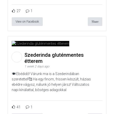
27
1
View on Facebook
Share
Szederinda gluténmentes
étterem
1 week 2 days ago
🍽️ Ebédidő! Várunk ma is a Szederindában
szeretettel!🥰 Ha egy finom, frissen készült, házias
ebédre vágysz, nálunk jó helyen jársz! Változatos
napi kínálattal, bőséges adagokkal
41
1