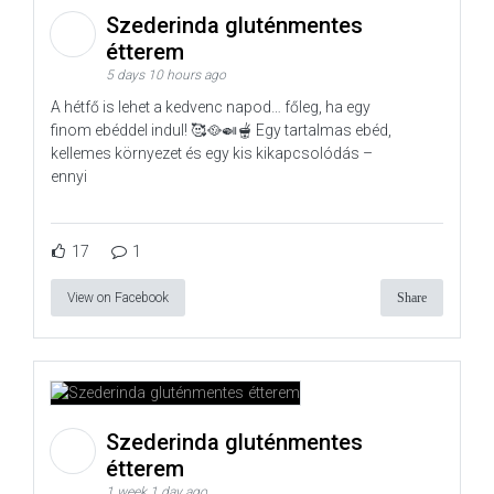
Szederinda gluténmentes
étterem
5 days 10 hours ago
A hétfő is lehet a kedvenc napod… főleg, ha egy
finom ebéddel indul! 🥰🥘🍛🫕 Egy tartalmas ebéd,
kellemes környezet és egy kis kikapcsolódás –
ennyi
17
1
View on Facebook
Share
Szederinda gluténmentes
étterem
1 week 1 day ago