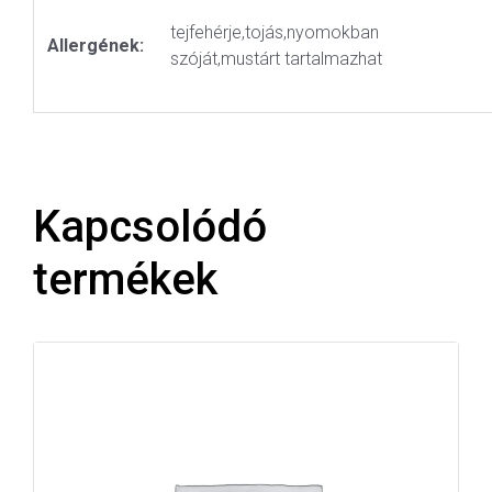
tejfehérje,tojás,nyomokban
Allergének:
szóját,mustárt tartalmazhat
Kapcsolódó
termékek