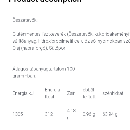
Összetevők:
Gluténmentes lisztkeverék (Összetevők: kukoricakeményítő, ri
sűrítőanyag: hidroxipropilmetil-cellulóz,só, nyomokban s
Olaj (napraforgó), Sütőpor
Átlagos tápanyagtartalom 100
grammban:
Energia
ebből
Energia kJ
Zsír
szénhidrát
Kcal
telített
4,18
1305
312
0,96 g
63,94 g
g