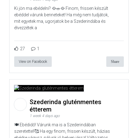
Ki jön ma ebédelni? 🥘🥗🥘 Finom, frissen készült
ebéddel várunk benneteket! Ha még nem tudjátok,
mit egyetek ma, ugorjatok be a Szederindába és
élvezzétek a
27
1
View on Facebook
Share
Szederinda gluténmentes
étterem
1 week 4 days ago
🍽️ Ebédidő! Várunk ma is a Szederindában
szeretettel!🥰 Ha egy finom, frissen készült, házias
ebédre vágysz, nálunk jó helyen jársz! Változatos