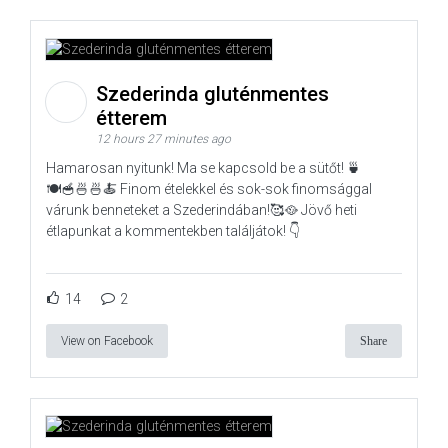
Szederinda gluténmentes
étterem
12 hours 27 minutes ago
Hamarosan nyitunk! Ma se kapcsold be a sütőt! 🍵
🍽️🥣🍜🍜🍝 Finom ételekkel és sok-sok finomsággal
várunk benneteket a Szederindában!🥰🥘 Jövő heti
étlapunkat a kommentekben találjátok! 👇
14
2
View on Facebook
Share