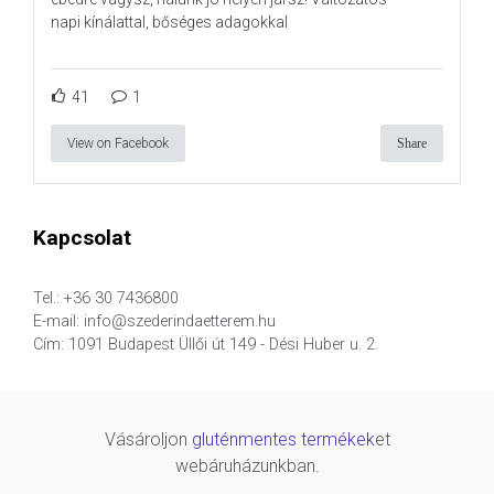
napi kínálattal, bőséges adagokkal
41
1
View on Facebook
Share
Kapcsolat
Tel.: +36 30 7436800
E-mail: info@szederindaetterem.hu
Cím: 1091 Budapest Üllői út 149 - Dési Huber u. 2.
Vásároljon
gluténmentes termékek
et
webáruházunkban.