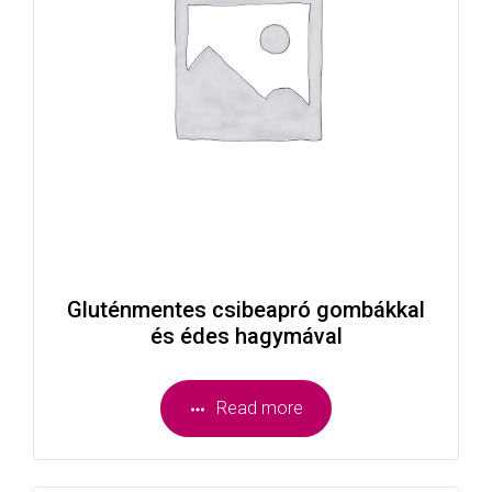
Gluténmentes csibeapró gombákkal
és édes hagymával
Read more