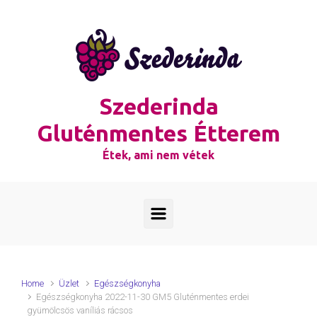
Skip to main content
Szederinda
Gluténmentes Étterem
Étek, ami nem vétek
Home
Üzlet
Egészségkonyha
Egészségkonyha 2022-11-30 GM5 Gluténmentes erdei
gyümölcsös vaníliás rácsos