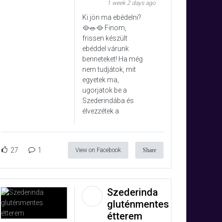
1 week 2 days ago
Ki jön ma ebédelni?
🥘🥗🥘 Finom,
frissen készült
ebéddel várunk
benneteket! Ha még
nem tudjátok, mit
egyetek ma,
ugorjatok be a
Szederindába és
élvezzétek a
27
1
View on Facebook
Share
Szederinda
gluténmentes
étterem