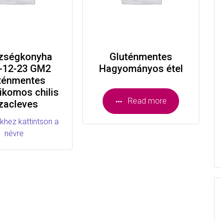
zségkonyha
Gluténmentes
-12-23 GM2
Hagyományos étel
ténmentes
ikomos chilis
Read more
zacleves
khez kattintson a
névre