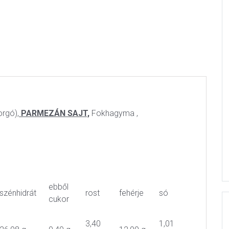
orgó),
PARMEZÁN SAJT,
Fokhagyma ,
ebből
szénhidrát
rost
fehérje
só
cukor
3,40
1,01