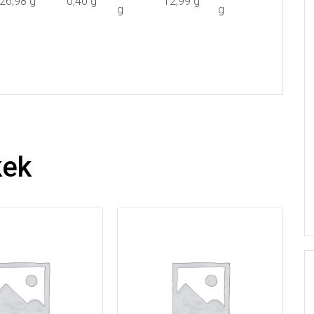
26,98 g
0,40 g
12,99 g
g
g
kek