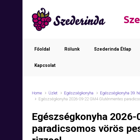
Skip to main content
Sze
Főoldal
Rólunk
Szederinda Étlap
Kapcsolat
Home
Üzlet
Egészségkonyha
Egészségkonyha 39. h
Egészségkonyha 2026-09-22 GM4 Gluténmentes paradicsomo
Egészségkonyha 2026-
paradicsomos vörös pes