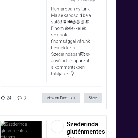
1 day 5 hours ago
Hamarosan nyitunk!
Ma se kapcsold be a
sütőt! 🍵🍽️🥣🍜🍜🍝
Finom ételekkel és
sok-sok
finomsággal várunk
benneteket a
Szederindában!🥰🥘
Jövő heti étlapunkat
a kommentekben
találjátok! 👇
24
3
View on Facebook
Share
Szederinda
gluténmentes