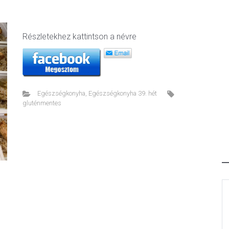
Részletekhez kattintson a névre
Egészségkonyha
,
Egészségkonyha 39. hét
ext
gluténmentes