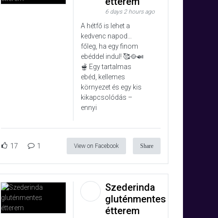
étterem
6 days 2 hours ago
A hétfő is lehet a
kedvenc napod…
főleg, ha egy finom
ebéddel indul! 🥰🥘🍛
🫕 Egy tartalmas
ebéd, kellemes
környezet és egy kis
kikapcsolódás –
ennyi
17
1
View on Facebook
Share
Szederinda
gluténmentes
étterem