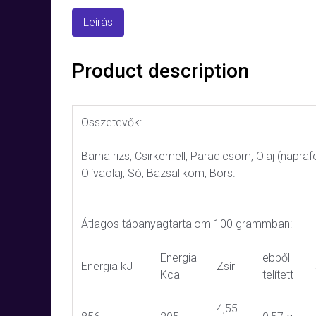
Leírás
Product description
Összetevők:
Barna rizs, Csirkemell, Paradicsom, Olaj (napraf
Olívaolaj, Só, Bazsalikom, Bors.
Átlagos tápanyagtartalom 100 grammban:
Energia
ebből
Energia kJ
Zsír
Kcal
telített
4,55