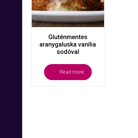
Gluténmentes
aranygaluska vanília
sodóval
Read more