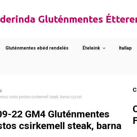
derinda Gluténmentes Étter
Gluténmentes ebéd rendelés
Ételeink
Itallap
C
ét
s vörös pestos csirkemell steak, barna rizzsel
09-22 GM4 Gluténmentes
tos csirkemell steak, barna