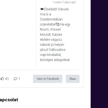
1 week 5 days ago
🍽️ Ebédidő! Várunk
ma is a
Szederindában
szeretettel!🥰 Ha egy
finom, frissen
készült, házias
ebédre vágysz,
nálunk jó helyen
jársz! Változatos
napi kínálattal,
bőséges adagokkal
41
1
View on Facebook
Share
apcsolat