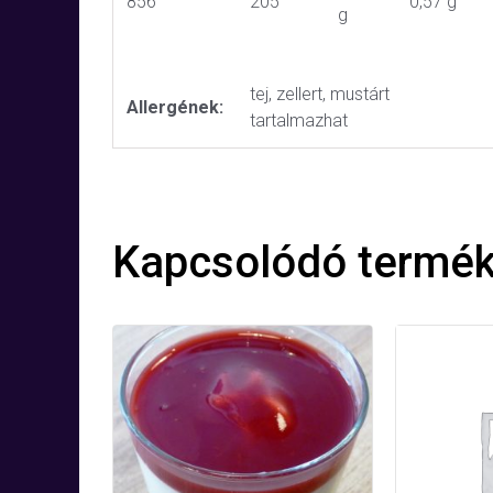
856
205
0,57 g
g
tej, zellert, mustárt
Allergének:
tartalmazhat
Kapcsolódó termé