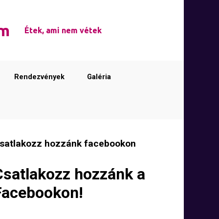
em
Étek, ami nem vétek
Rendezvények
Galéria
satlakozz hozzánk facebookon
Csatlakozz hozzánk a
Facebookon!