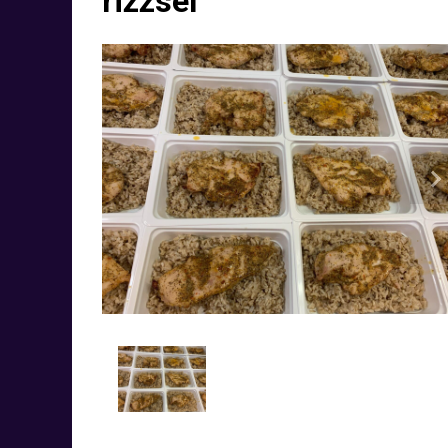
rizzsel
N