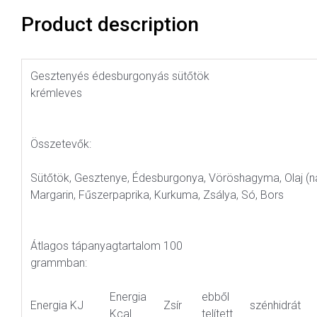
Product description
Gesztenyés édesburgonyás sütőtök
krémleves
Összetevők:
Sütőtök, Gesztenye, Édesburgonya, Vöröshagyma, Olaj (
Margarin, Fűszerpaprika, Kurkuma, Zsálya, Só, Bors
Átlagos tápanyagtartalom 100
grammban:
Energia
ebből
Energia KJ
Zsír
szénhidrát
Kcal
telített