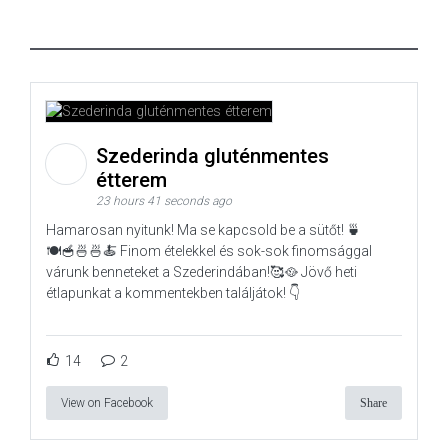
Szederinda gluténmentes
étterem
23 hours 41 seconds ago
Hamarosan nyitunk! Ma se kapcsold be a sütőt! 🍵
🍽️🥣🍜🍜🍝 Finom ételekkel és sok-sok finomsággal
várunk benneteket a Szederindában!🥰🥘 Jövő heti
étlapunkat a kommentekben találjátok! 👇
14
2
View on Facebook
Share