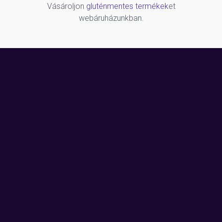
Vásároljon
gluténmentes termékek
et
webáruházunkban.