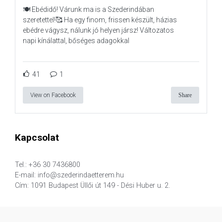
🍽️ Ebédidő! Várunk ma is a Szederindában
szeretettel!🥰 Ha egy finom, frissen készült, házias
ebédre vágysz, nálunk jó helyen jársz! Változatos
napi kínálattal, bőséges adagokkal
41
1
View on Facebook
Share
Kapcsolat
Tel.: +36 30 7436800
E-mail: info@szederindaetterem.hu
Cím: 1091 Budapest Üllői út 149 - Dési Huber u. 2.