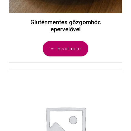
Gluténmentes gőzgombóc
epervelővel
Read more