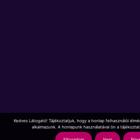
Kedves Látogató! Tájékoztatjuk, hogy a honlap felhasználói élm
alkalmazunk. A honlapunk használatával ön a tájékozta
Elfogadom
Nem
Priv