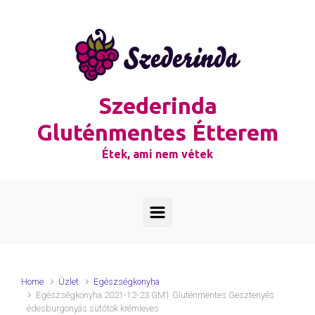
Skip to main content
Szederinda
Gluténmentes Étterem
Étek, ami nem vétek
Home
Üzlet
Egészségkonyha
Egészségkonyha 2021-12-23 GM1 Gluténmentes Gesztenyés
édesburgonyás sütőtök krémleves