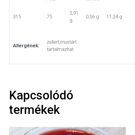
2,91
315
75
0,56 g
11,24 g
g
zellert,mustárt
Allergének:
tartalmazhat
Kapcsolódó
termékek