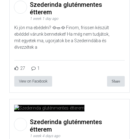
Szederinda gluténmentes
étterem
1 week 1 day ago
Ki jön ma ebédelni? 🥘🥗🥘 Finom, frissen készült
ebéddel várunk benneteket! Ha még nem tudjátok,
mit egyetek ma, ugorjatok be a Szederindába és
élvezzétek a
27
1
View on Facebook
Share
Szederinda gluténmentes
étterem
1 week 4 days ago