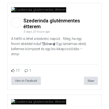
Szederinda gluténmentes
étterem
5 days 20 hours ago
A hétfő is lehet a kedvenc napod… főleg, ha egy
finom ebéddel indul! 🥰🥘🍛🫕 Egy tartalmas ebéd,
kellemes környezet és egy kis kikapcsolódás –
ennyi
17
1
View on Facebook
Share