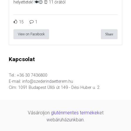
helyettetek! 🍽️😊 ⏰ 11 órától
15
1
View on Facebook
Share
Kapcsolat
Tel.: +36 30 7436800
E-mail: info@szederindaetterem.hu
Cím: 1091 Budapest Üllői út 149 - Dési Huber u. 2.
Vásároljon
gluténmentes termékek
et
webáruházunkban.