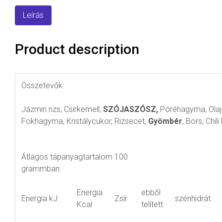
Leírás
Product description
Összetevők:
Jázmin rizs, Csirkemell,
SZÓJASZÓSZ,
Póréhagyma, Olaj
Fokhagyma, Kristálycukor, Rizsecet,
Gyömbér
, Bors, Chi
Átlagos tápanyagtartalom 100
grammban:
Energia
ebből
Energia kJ
Zsír
szénhidrát
Kcal
telített