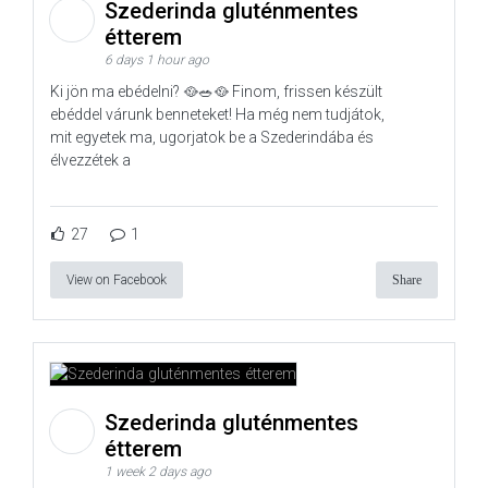
Szederinda gluténmentes
étterem
6 days 1 hour ago
Ki jön ma ebédelni? 🥘🥗🥘 Finom, frissen készült
ebéddel várunk benneteket! Ha még nem tudjátok,
mit egyetek ma, ugorjatok be a Szederindába és
élvezzétek a
27
1
View on Facebook
Share
Szederinda gluténmentes
étterem
1 week 2 days ago