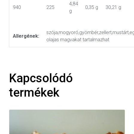
4,84
940
225
0,35 g
30,21 g
g
szója,mogyoró,gyömbér,zellert,mustárt,e
Allergének:
olajas magvakat tartalmazhat
Kapcsolódó
termékek