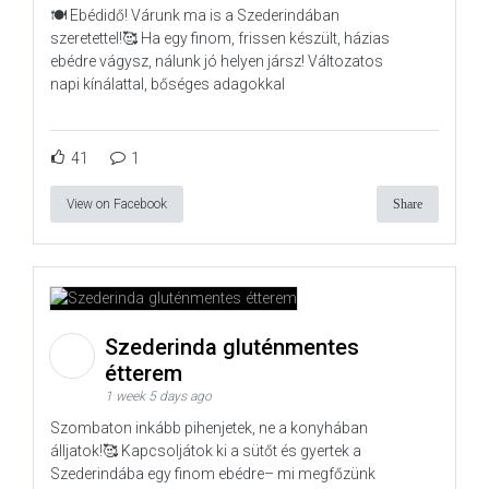
🍽️ Ebédidő! Várunk ma is a Szederindában
szeretettel!🥰 Ha egy finom, frissen készült, házias
ebédre vágysz, nálunk jó helyen jársz! Változatos
napi kínálattal, bőséges adagokkal
41
1
View on Facebook
Share
Szederinda gluténmentes
étterem
1 week 5 days ago
Szombaton inkább pihenjetek, ne a konyhában
álljatok!🥰 Kapcsoljátok ki a sütőt és gyertek a
Szederindába egy finom ebédre– mi megfőzünk