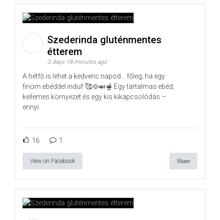
Szederinda gluténmentes
étterem
3 days 18 minutes ago
A hétfő is lehet a kedvenc napod… főleg, ha egy
finom ebéddel indul! 🥰🥘🍛🫕 Egy tartalmas ebéd,
kellemes környezet és egy kis kikapcsolódás –
ennyi
16
1
View on Facebook
Share