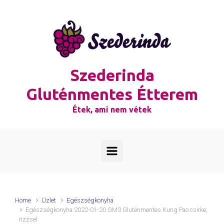
Skip to main content
Szederinda
Gluténmentes Étterem
Étek, ami nem vétek
Home
Üzlet
Egészségkonyha
Egészségkonyha 2022-01-20 GM3 Gluténmentes Kung Pao csirke,
rizzsel