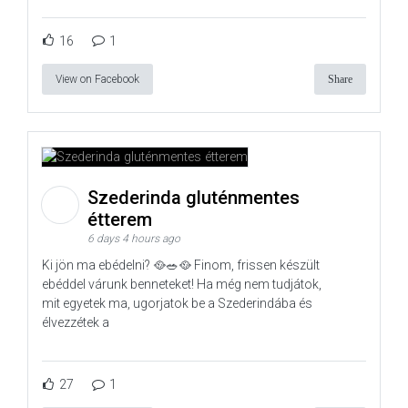
16
1
View on Facebook
Share
Szederinda gluténmentes
étterem
6 days 4 hours ago
Ki jön ma ebédelni? 🥘🥗🥘 Finom, frissen készült
ebéddel várunk benneteket! Ha még nem tudjátok,
mit egyetek ma, ugorjatok be a Szederindába és
élvezzétek a
27
1