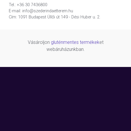
Tel.: +36 30 7436800
E-mail: info@szederindaetterem.hu
Cím: 1091 Budapest Üllői út 149 - Dési Huber u. 2.
Vásároljon
gluténmentes termékek
et
webáruházunkban.