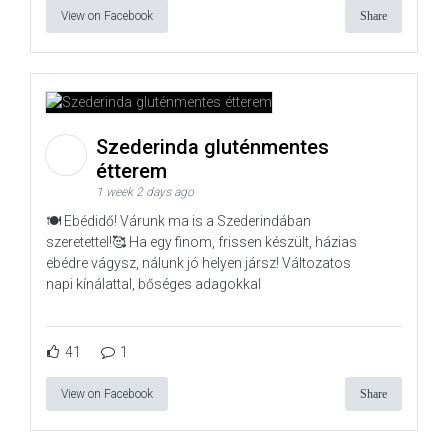
View on Facebook
Share
Szederinda gluténmentes
étterem
1 week 2 days ago
🍽️ Ebédidő! Várunk ma is a Szederindában
szeretettel!🥰 Ha egy finom, frissen készült, házias
ebédre vágysz, nálunk jó helyen jársz! Változatos
napi kínálattal, bőséges adagokkal
41
1
View on Facebook
Share