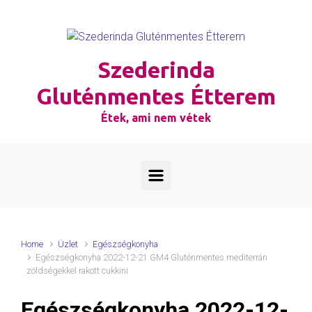
Skip to main content
Szederinda
Gluténmentes Étterem
Étek, ami nem vétek
Home
Üzlet
Egészségkonyha
Egészségkonyha 2022-12-21 GM4 Gluténmentes mediterrán
zöldségekkel rakott cukkini
Egészségkonyha 2022-12-