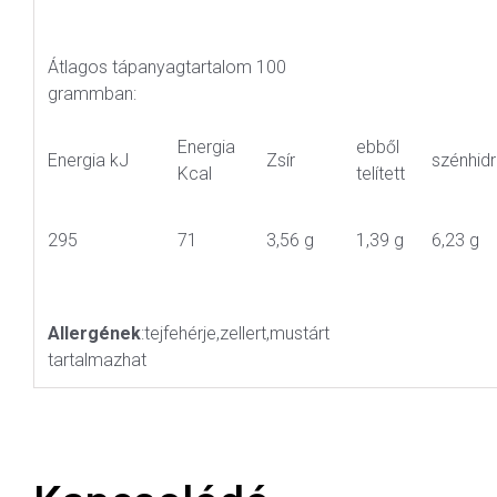
Átlagos tápanyagtartalom 100
grammban:
Energia
ebből
Energia kJ
Zsír
szénhidr
Kcal
telített
295
71
3,56 g
1,39 g
6,23 g
Allergének
:tejfehérje,zellert,mustárt
tartalmazhat