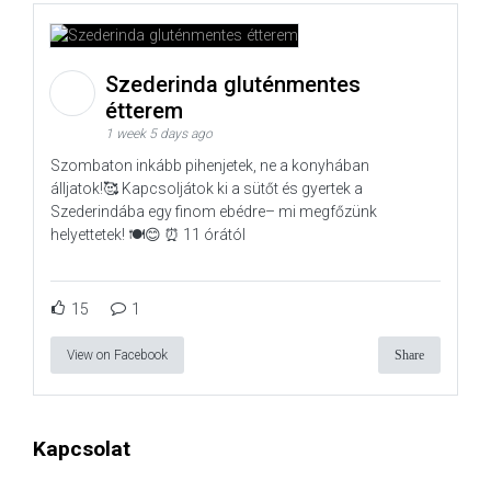
Szederinda gluténmentes
étterem
1 week 5 days ago
Szombaton inkább pihenjetek, ne a konyhában
álljatok!🥰 Kapcsoljátok ki a sütőt és gyertek a
Szederindába egy finom ebédre– mi megfőzünk
helyettetek! 🍽️😊 ⏰ 11 órától
15
1
View on Facebook
Share
Kapcsolat