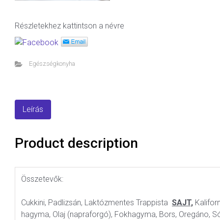
Részletekhez kattintson a névre
Egészségkonyha
Leírás
Product description
Összetevők:
Cukkini, Padlizsán, Laktózmentes Trappista
SAJT,
Kaliforn
hagyma, Olaj (napraforgó), Fokhagyma, Bors, Oregáno, Só