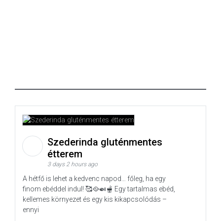
Szederinda gluténmentes
étterem
3 days 2 hours ago
A hétfő is lehet a kedvenc napod… főleg, ha egy
finom ebéddel indul! 🥰🥘🍛🫕 Egy tartalmas ebéd,
kellemes környezet és egy kis kikapcsolódás –
ennyi