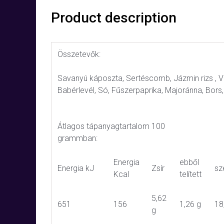
Product description
Összetevők:
Savanyú káposzta, Sertéscomb, Jázmin rizs ,
Babérlevél, Só, Fűszerpaprika, Majoránna, Bors
Átlagos tápanyagtartalom 100
grammban:
Energia
ebből
Energia kJ
Zsír
sz
Kcal
telített
5,62
651
156
1,26 g
18
g