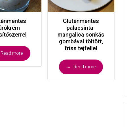
ténmentes
Gluténmentes
úrókrém
palacsinta-
sítőszerrel
mangalica sonkás
gombával töltött,
friss tejfellel
Read more
Read more