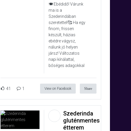
🍽️ Ebédidő! Várunk
ma is a
Szederindában
szeretettel!🥰 Ha egy
finom, frissen
készült, házias
ebédre vágysz,
nálunk jó helyen
jársz! Változatos
napi kínálattal,
bőséges adagokkal
41
1
View on Facebook
Share
Szederinda
gluténmentes
étterem