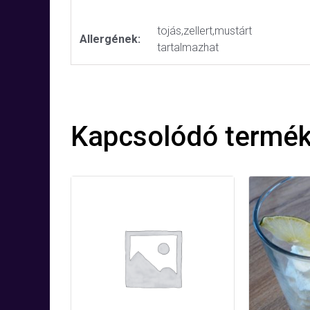
tojás,zellert,mustárt
Allergének:
tartalmazhat
Kapcsolódó termé