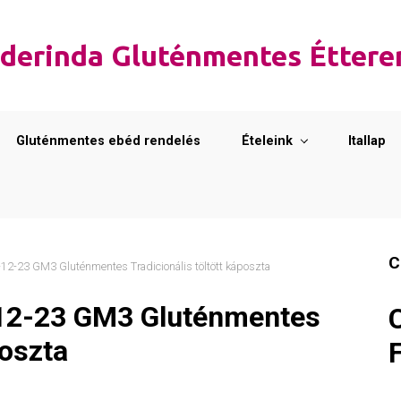
derinda Gluténmentes Étter
Gluténmentes ebéd rendelés
Ételeink
Itallap
C
2-23 GM3 Gluténmentes Tradicionális töltött káposzta
12-23 GM3 Gluténmentes
poszta