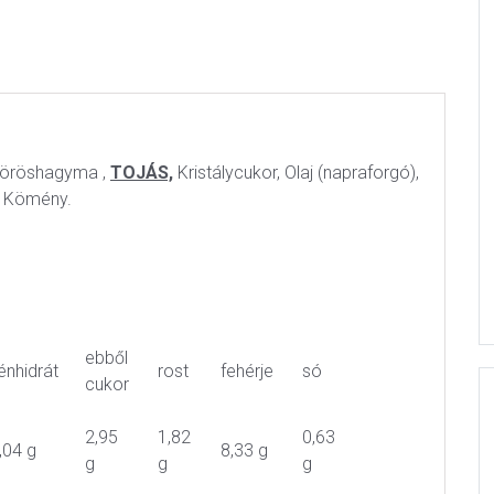
 Vöröshagyma ,
TOJÁS,
Kristálycukor, Olaj (napraforgó),
, Kömény.
ebből
énhidrát
rost
fehérje
só
cukor
2,95
1,82
0,63
,04 g
8,33 g
g
g
g