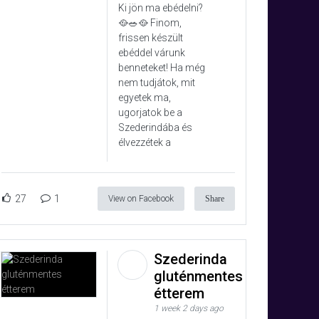
Ki jön ma ebédelni?
🥘🥗🥘 Finom,
frissen készült
ebéddel várunk
benneteket! Ha még
nem tudjátok, mit
egyetek ma,
ugorjatok be a
Szederindába és
élvezzétek a
27
1
View on Facebook
Share
Szederinda
gluténmentes
étterem
1 week 2 days ago