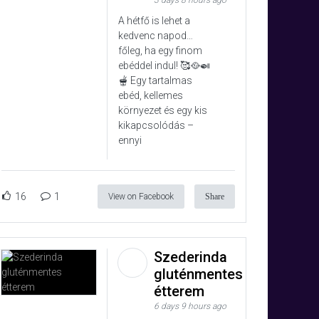
3 days 8 hours ago
A hétfő is lehet a
kedvenc napod…
főleg, ha egy finom
ebéddel indul! 🥰🥘🍛
🫕 Egy tartalmas
ebéd, kellemes
környezet és egy kis
kikapcsolódás –
ennyi
16
1
View on Facebook
Share
Szederinda
gluténmentes
étterem
6 days 9 hours ago