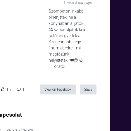
1 week 5 days ago
Szombaton inkább
pihenjetek, ne a
konyhában álljatok!
🥰 Kapcsoljátok ki a
sütőt és gyertek a
Szederindába egy
finom ebédre– mi
megfőzünk
helyettetek! 🍽️😊 ⏰
11 órától
15
1
View on Facebook
Share
apcsolat
l.: +36 30 7436800