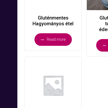
Gluténmentes
Glu
Hagyományos étel
t
éde
Read more