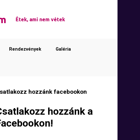
em
Étek, ami nem vétek
Rendezvények
Galéria
satlakozz hozzánk facebookon
Csatlakozz hozzánk a
Facebookon!