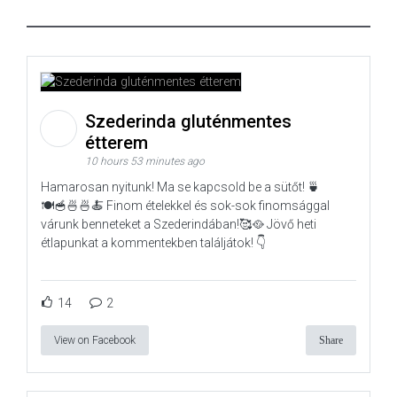
Szederinda gluténmentes
étterem
10 hours 53 minutes ago
Hamarosan nyitunk! Ma se kapcsold be a sütőt! 🍵
🍽️🥣🍜🍜🍝 Finom ételekkel és sok-sok finomsággal
várunk benneteket a Szederindában!🥰🥘 Jövő heti
étlapunkat a kommentekben találjátok! 👇
14
2
View on Facebook
Share