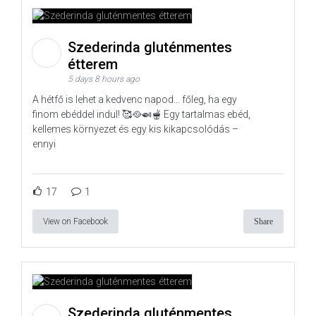
Szederinda gluténmentes
étterem
5 days 8 hours ago
A hétfő is lehet a kedvenc napod… főleg, ha egy
finom ebéddel indul! 🥰🥘🍛🫕 Egy tartalmas ebéd,
kellemes környezet és egy kis kikapcsolódás –
ennyi
17
1
View on Facebook
Share
Szederinda gluténmentes