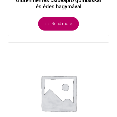
Gluténmentes csibeapró gombákkal
és édes hagymával
Read more