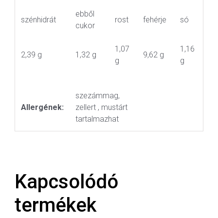
ebből
szénhidrát
rost
fehérje
só
cukor
1,07
1,16
2,39 g
1,32 g
9,62 g
g
g
szezámmag,
Allergének:
zellert , mustárt
tartalmazhat
Kapcsolódó
termékek