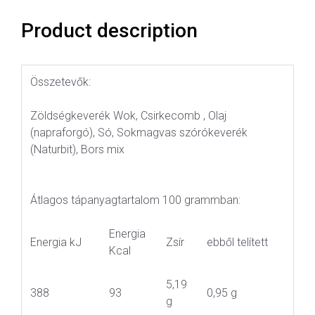
Product description
Összetevők:
Zöldségkeverék Wok, Csirkecomb , Olaj
(napraforgó), Só, Sokmagvas szórókeverék
(Naturbit), Bors mix
Átlagos tápanyagtartalom 100 grammban:
Energia
Energia kJ
Zsír
ebből telített
Kcal
5,19
388
93
0,95 g
g