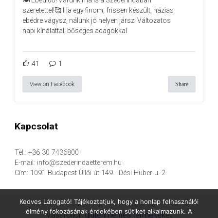
szeretettel!🥰 Ha egy finom, frissen készült, házias
ebédre vágysz, nálunk jó helyen jársz! Változatos
napi kínálattal, bőséges adagokkal
41
1
View on Facebook
Share
Kapcsolat
Tel.: +36 30 7436800
E-mail: info@szederindaetterem.hu
Cím: 1091 Budapest Üllői út 149 - Dési Huber u. 2.
Kedves Látogató! Tájékoztatjuk, hogy a honlap felhasználói
élmény fokozásának érdekében sütiket alkalmazunk. A
Vásároljon
gluténmentes termékek
et