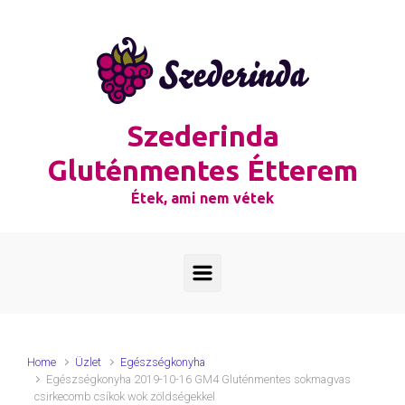
Skip to main content
Szederinda
Gluténmentes Étterem
Étek, ami nem vétek
Home
Üzlet
Egészségkonyha
Egészségkonyha 2019-10-16 GM4 Gluténmentes sokmagvas
csirkecomb csíkok wok zöldségekkel