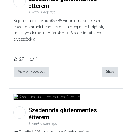
étterem
1 week 1 day ago
Ki jön ma ebédelni? 🥘🥗🥘 Finom, frissen készült
ebéddel várunk benneteket! Ha még nem tudjátok,
mit egyetek ma, ugorjatok be a Szederindába és
élvezzétek a
27
1
View on Facebook
Share
Szederinda gluténmentes
étterem
1 week 4 days ago
🍽️ Ebédidő! Várunk ma is a Szederindában