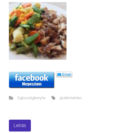
Egészségkonyha
gluténmentes
Leírás