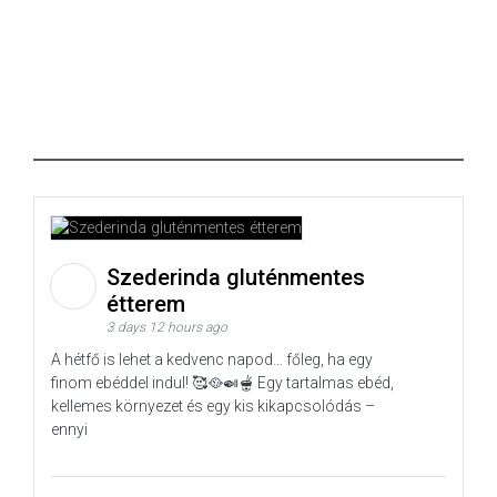
Szederinda gluténmentes
étterem
3 days 12 hours ago
A hétfő is lehet a kedvenc napod… főleg, ha egy
finom ebéddel indul! 🥰🥘🍛🫕 Egy tartalmas ebéd,
kellemes környezet és egy kis kikapcsolódás –
ennyi