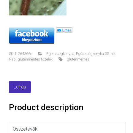
SKU:
264366e
Egészségkonyha
,
Egészségkonyha 35. hét
,
Napi gluténmentes főzelék
gluténmentes
Leírás
Product description
Összetevők: