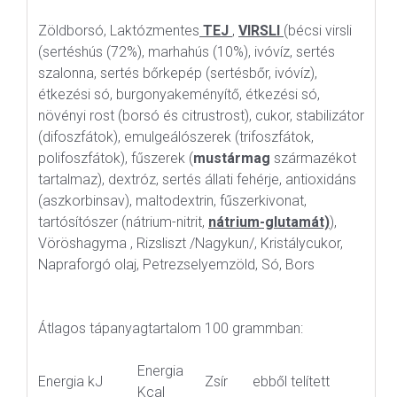
Zöldborsó, Laktózmentes
TEJ
,
VIRSLI
(bécsi virsli
(sertéshús (72%), marhahús (10%), ivóvíz, sertés
szalonna, sertés bőrkepép (sertésbőr, ivóvíz),
étkezési só, burgonyakeményítő, étkezési só,
növényi rost (borsó és citrustrost), cukor, stabilizátor
(difoszfátok), emulgeálószerek (trifoszfátok,
polifoszfátok), fűszerek (
mustármag
származékot
tartalmaz), dextróz, sertés állati fehérje, antioxidáns
(aszkorbinsav), maltodextrin, fűszerkivonat,
tartósítószer (nátrium-nitrit,
nátrium-glutamát)
),
Vöröshagyma , Rizsliszt /Nagykun/, Kristálycukor,
Napraforgó olaj, Petrezselyemzöld, Só, Bors
Átlagos tápanyagtartalom 100 grammban:
Energia
Energia kJ
Zsír
ebből telített
Kcal