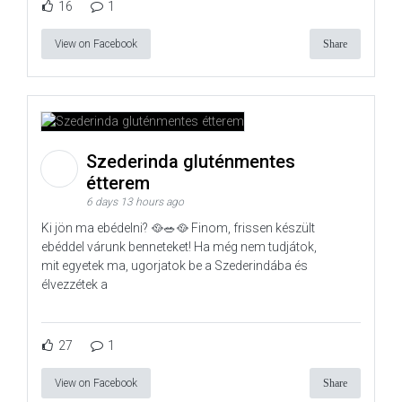
16
1
View on Facebook
Share
Szederinda gluténmentes
étterem
6 days 13 hours ago
Ki jön ma ebédelni? 🥘🥗🥘 Finom, frissen készült
ebéddel várunk benneteket! Ha még nem tudjátok,
mit egyetek ma, ugorjatok be a Szederindába és
élvezzétek a
27
1
View on Facebook
Share