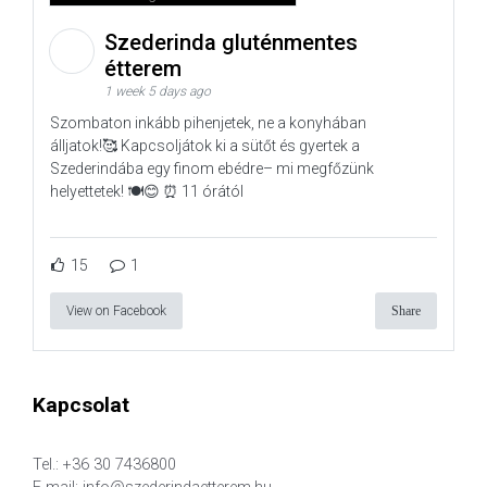
Szederinda gluténmentes
étterem
1 week 5 days ago
Szombaton inkább pihenjetek, ne a konyhában
álljatok!🥰 Kapcsoljátok ki a sütőt és gyertek a
Szederindába egy finom ebédre– mi megfőzünk
helyettetek! 🍽️😊 ⏰ 11 órától
15
1
View on Facebook
Share
Kapcsolat
Tel.: +36 30 7436800