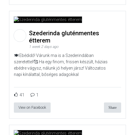
Szederinda gluténmentes
étterem
1 week 2 days ago
🍽️ Ebédidő! Várunk ma is a Szederindában
szeretettel!🥰 Ha egy finom, frissen készült, házias
ebédre vágysz, nálunk jó helyen jársz! Változatos
napi kínálattal, bőséges adagokkal
41
1
View on Facebook
Share