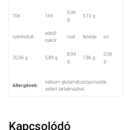
6,06
706
169
3,10 g
g
ebből
szénhidrát
rost
fehérje
só
cukor
8,94
0,56
20,56 g
5,89 g
7,86 g
g
g
nátrium-glutamát,szója,mustár,
Allergének:
zellert tartalmazhat
Kapcsolódó