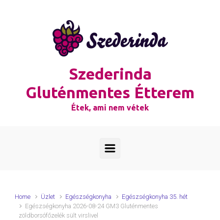
Skip to main content
Szederinda
Gluténmentes Étterem
Étek, ami nem vétek
Home
Üzlet
Egészségkonyha
Egészségkonyha 35. hét
Egészségkonyha 2026-08-24 GM3 Gluténmentes
zöldborsófőzelék sült virslivel