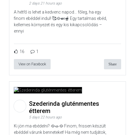
2 days 21 hours ago
A hétfő is lehet a kedvenc napod… főleg, ha egy
finom ebéddel indul! 🥰🥘🍛🫕 Egy tartalmas ebéd,
kellemes környezet és egy kis kikapcsolódás –
ennyi
16
1
View on Facebook
Share
Szederinda gluténmentes
étterem
5 days 22 hours ago
Ki jön ma ebédelni? 🥘🥗🥘 Finom, frissen készült
ebéddel várunk benneteket! Ha még nem tudjátok,