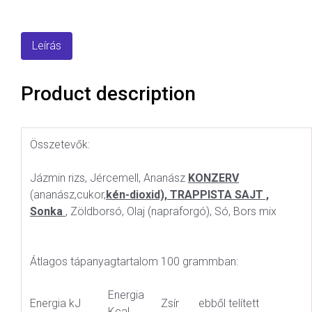
Leírás
Product description
Összetevők:
Jázmin rizs, Jércemell, Ananász
KONZERV
(ananász,cukor,
kén-dioxid),
TRAPPISTA SAJT ,
Sonka
, Zöldborsó, Olaj (napraforgó), Só, Bors mix
Átlagos tápanyagtartalom 100 grammban:
Energia
Energia kJ
Zsír
ebből telített
Kcal