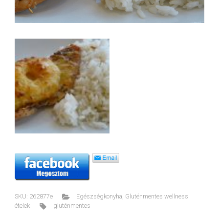
SKU:
262877e
Egészségkonyha
,
Gluténmentes wellness
ételek
gluténmentes