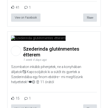
41
1
View on Facebook
Share
Szederinda gluténmentes
étterem
1 week 4 days ago
Szombaton inkább pihenjetek, ne a konyhában
álljatok!🥰 Kapcsoljátok ki a sütőt és gyertek a
Szederindába egy finom ebédre– mi megfőzünk
helyettetek! 🍽️😊 ⏰ 11 órától
15
1