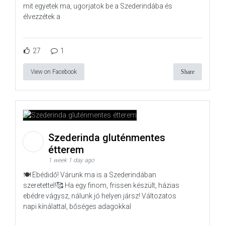
mit egyetek ma, ugorjatok be a Szederindába és
élvezzétek a
27
1
View on Facebook
Share
Szederinda gluténmentes
étterem
1 week 1 day ago
🍽️ Ebédidő! Várunk ma is a Szederindában
szeretettel!🥰 Ha egy finom, frissen készült, házias
ebédre vágysz, nálunk jó helyen jársz! Változatos
napi kínálattal, bőséges adagokkal