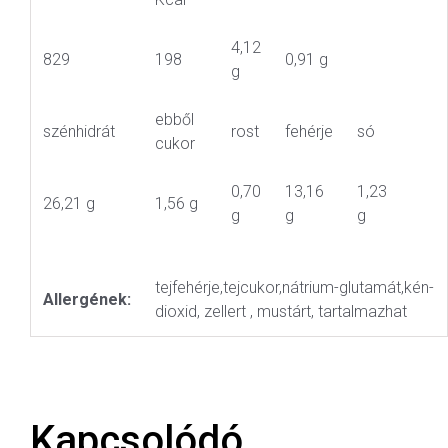
4,12
829
198
0,91 g
g
ebből
szénhidrát
rost
fehérje
só
cukor
0,70
13,16
1,23
26,21 g
1,56 g
g
g
g
tejfehérje,tejcukor,nátrium-glutamát,kén-
Allergének:
dioxid, zellert , mustárt, tartalmazhat
Kapcsolódó