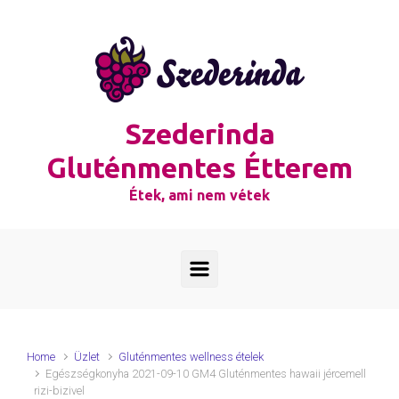
Skip to main content
Szederinda
Gluténmentes Étterem
Étek, ami nem vétek
Home
Üzlet
Gluténmentes wellness ételek
Egészségkonyha 2021-09-10 GM4 Gluténmentes hawaii jércemell
rizi-bizivel