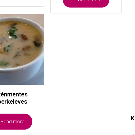
ténmentes
perkeleves
K
Read more
Te