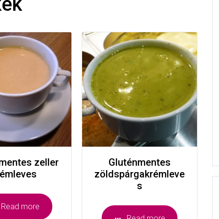
kek
mentes zeller
Gluténmentes
rémleves
zöldspárgakrémleve
s
Read more
Read more