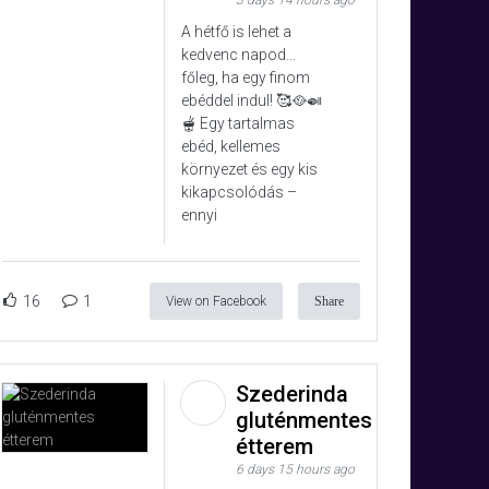
3 days 14 hours ago
A hétfő is lehet a
kedvenc napod…
főleg, ha egy finom
ebéddel indul! 🥰🥘🍛
🫕 Egy tartalmas
ebéd, kellemes
környezet és egy kis
kikapcsolódás –
ennyi
16
1
View on Facebook
Share
Szederinda
gluténmentes
étterem
6 days 15 hours ago