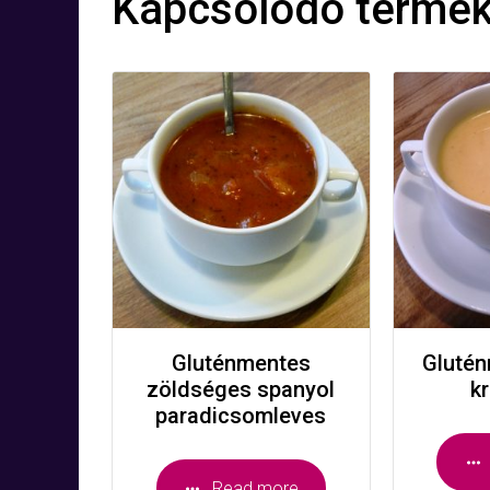
Kapcsolódó termé
Gluténmentes
Glutén
zöldséges spanyol
k
paradicsomleves
Read more