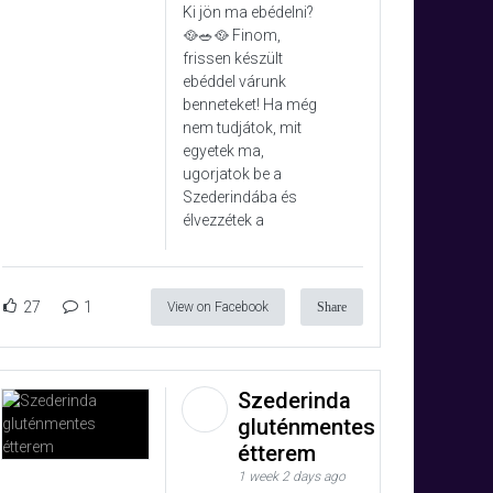
Ki jön ma ebédelni?
🥘🥗🥘 Finom,
frissen készült
ebéddel várunk
benneteket! Ha még
nem tudjátok, mit
egyetek ma,
ugorjatok be a
Szederindába és
élvezzétek a
27
1
View on Facebook
Share
Szederinda
gluténmentes
étterem
1 week 2 days ago