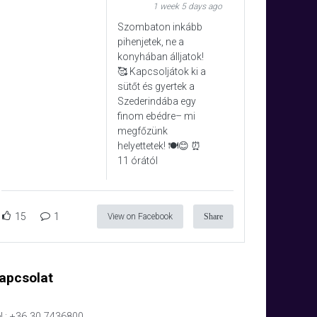
1 week 5 days ago
Szombaton inkább
pihenjetek, ne a
konyhában álljatok!
🥰 Kapcsoljátok ki a
sütőt és gyertek a
Szederindába egy
finom ebédre– mi
megfőzünk
helyettetek! 🍽️😊 ⏰
11 órától
15
1
View on Facebook
Share
apcsolat
l.: +36 30 7436800