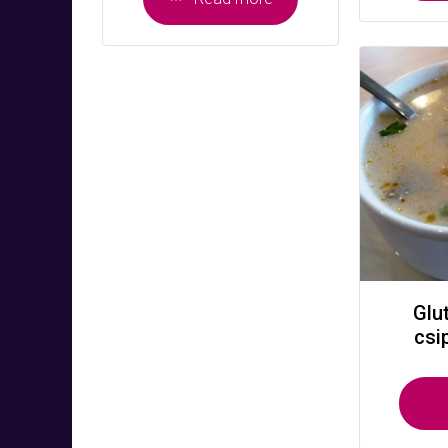
Glu
csi