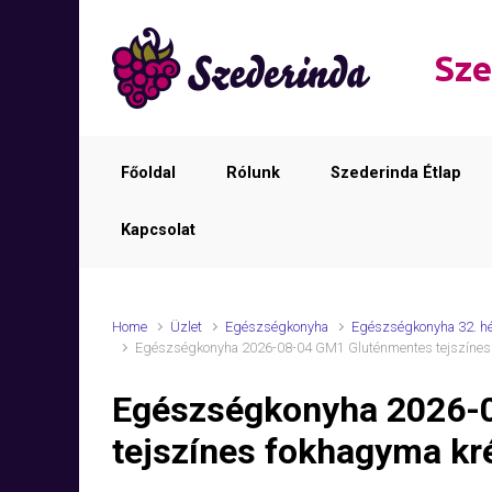
Skip to main content
Sze
Főoldal
Rólunk
Szederinda Étlap
Kapcsolat
Home
Üzlet
Egészségkonyha
Egészségkonyha 32. h
Egészségkonyha 2026-08-04 GM1 Gluténmentes tejszínes
Egészségkonyha 2026-
tejszínes fokhagyma k