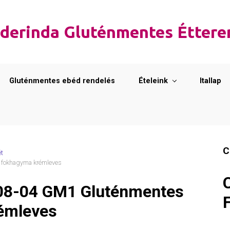
derinda Gluténmentes Étter
Gluténmentes ebéd rendelés
Ételeink
Itallap
C
ét
 fokhagyma krémleves
08-04 GM1 Gluténmentes
rémleves