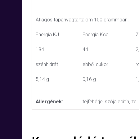
Átlagos tápanyagtartalom 100 grammban:
Energia KJ
Energia Kcal
Z
184
44
2
szénhidrát
ebből cukor
r
5,14 g
0,16 g
1
Allergének:
tejfehérje, szójalecitin, ze