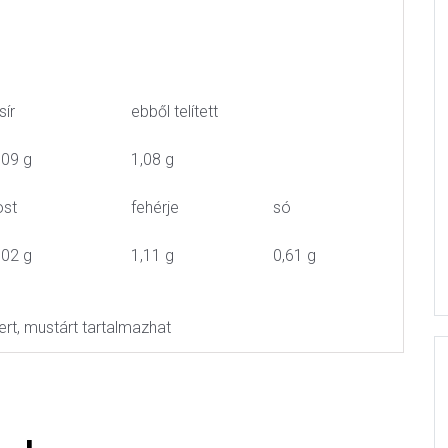
sír
ebből telített
,09 g
1,08 g
ost
fehérje
só
,02 g
1,11 g
0,61 g
llert, mustárt tartalmazhat