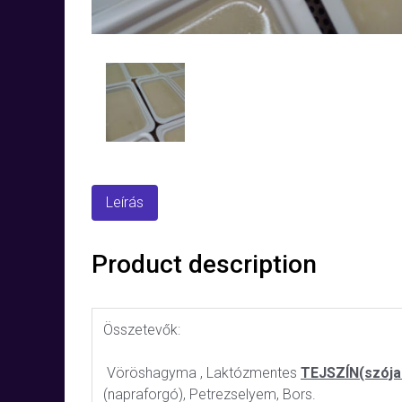
Leírás
Product description
Összetevők:
Vöröshagyma , Laktózmentes
TEJSZÍN(szójal
(napraforgó), Petrezselyem, Bors.