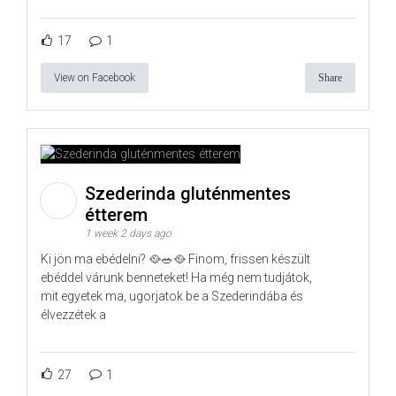
17
1
View on Facebook
Share
Szederinda gluténmentes
étterem
1 week 2 days ago
Ki jön ma ebédelni? 🥘🥗🥘 Finom, frissen készült
ebéddel várunk benneteket! Ha még nem tudjátok,
mit egyetek ma, ugorjatok be a Szederindába és
élvezzétek a
27
1