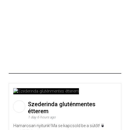
Szederinda gluténmentes
étterem
1 day 6 hours ago
Hamarosan nyitunk! Ma se kapcsold be a sütőt! 🍵