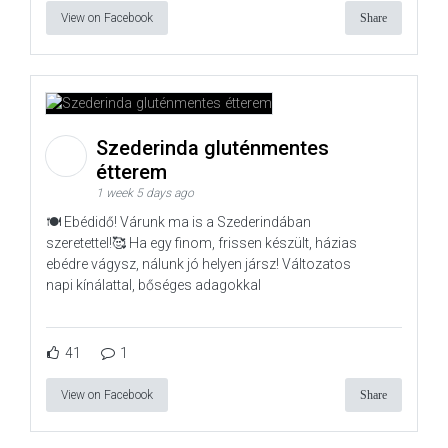
View on Facebook
Share
Szederinda gluténmentes
étterem
1 week 5 days ago
🍽️ Ebédidő! Várunk ma is a Szederindában
szeretettel!🥰 Ha egy finom, frissen készült, házias
ebédre vágysz, nálunk jó helyen jársz! Változatos
napi kínálattal, bőséges adagokkal
41
1
View on Facebook
Share