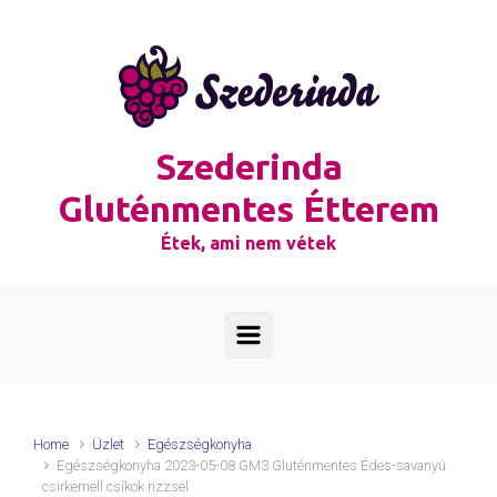
Skip to main content
Szederinda
Gluténmentes Étterem
Étek, ami nem vétek
Home
Üzlet
Egészségkonyha
Egészségkonyha 2023-05-08 GM3 Gluténmentes Édes-savanyú
csirkemell csíkok rizzsel