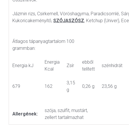
Jázmin rizs, Csirkemell, Vöröshagyma, Paradicsomlé, Sárga
Kukoricakeményítő,
SZÓJASZÓSZ
, Ketchup (Univer), Ece
Átlagos tápanyagtartalom 100
grammban:
Energia
ebből
Energia kJ
Zsír
szénhidrát
Kcal
telített
3,15
679
162
0,26 g
23,56 g
g
szója, szulfit, mustárt,
Allergének:
zellert tartalmazhat