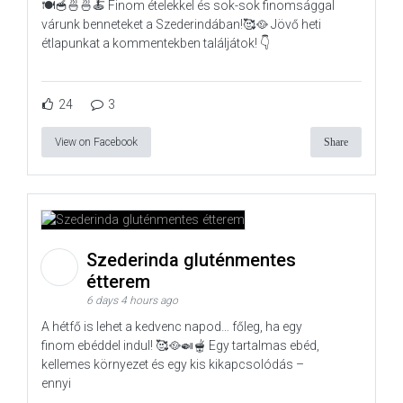
🍽️🥣🍜🍜🍝 Finom ételekkel és sok-sok finomsággal
várunk benneteket a Szederindában!🥰🥘 Jövő heti
étlapunkat a kommentekben találjátok! 👇
24
3
View on Facebook
Share
Szederinda gluténmentes
étterem
6 days 4 hours ago
A hétfő is lehet a kedvenc napod… főleg, ha egy
finom ebéddel indul! 🥰🥘🍛🫕 Egy tartalmas ebéd,
kellemes környezet és egy kis kikapcsolódás –
ennyi