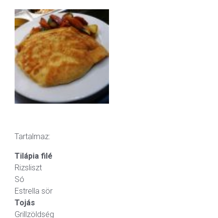
Tartalmaz:
Tilápia filé
Rizsliszt
Só
Estrella sör
Tojás
Grillzöldség