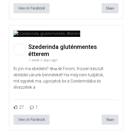
View on Facebook
Share
Szederinda gluténmentes
étterem
1 week 2 days ago
Ki jön ma ebédelni? 🥘🥗🥘 Finom, frissen készült
ebéddel várunk benneteket! Ha még nem tudjátok,
mit egyetek ma, ugorjatok be a Szederindába és
élvezzétek a
27
1
View on Facebook
Share