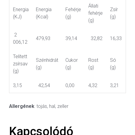
Állati
Energia
Energia
Fehérje
Zsír
fehérje
(KJ)
(Kcal)
(g)
(g)
(g)
2
479,93
39,14
32,82
16,33
006,12
Telített
Szénhidrát
Cukor
Rost
Só
zsírsav
(g)
(g)
(g)
(g)
(g)
3,15
42,54
0,00
4,32
3,21
Allergének
: tojás, hal, zeller
Kapcsolódó