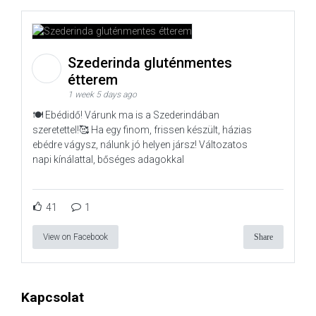
Szederinda gluténmentes
étterem
1 week 5 days ago
🍽️ Ebédidő! Várunk ma is a Szederindában
szeretettel!🥰 Ha egy finom, frissen készült, házias
ebédre vágysz, nálunk jó helyen jársz! Változatos
napi kínálattal, bőséges adagokkal
41
1
View on Facebook
Share
Kapcsolat