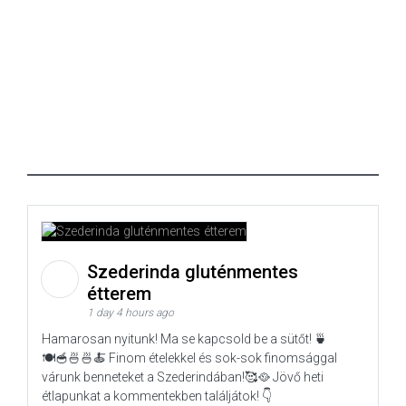
Szederinda gluténmentes
étterem
1 day 4 hours ago
Hamarosan nyitunk! Ma se kapcsold be a sütőt! 🍵
🍽️🥣🍜🍜🍝 Finom ételekkel és sok-sok finomsággal
várunk benneteket a Szederindában!🥰🥘 Jövő heti
étlapunkat a kommentekben találjátok! 👇