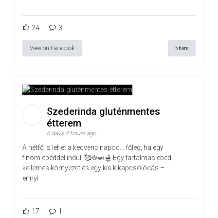
24
3
View on Facebook
Share
Szederinda gluténmentes
étterem
6 days 2 hours ago
A hétfő is lehet a kedvenc napod… főleg, ha egy
finom ebéddel indul! 🥰🥘🍛🫕 Egy tartalmas ebéd,
kellemes környezet és egy kis kikapcsolódás –
ennyi
17
1