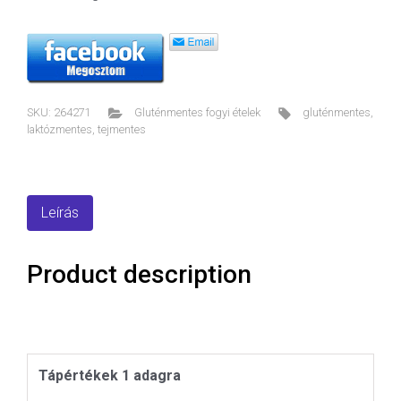
SKU:
264271
Gluténmentes fogyi ételek
gluténmentes
,
laktózmentes
,
tejmentes
Leírás
Product description
Tápértékek 1 adagra