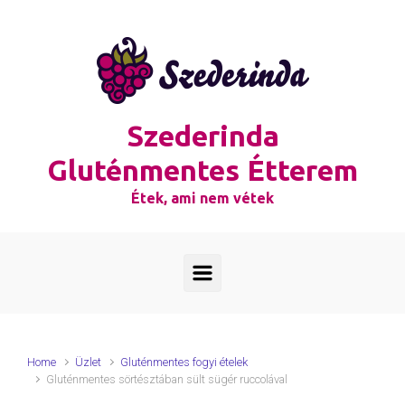
Skip to main content
Szederinda
Gluténmentes Étterem
Étek, ami nem vétek
Home
Üzlet
Gluténmentes fogyi ételek
Gluténmentes sörtésztában sült sügér ruccolával