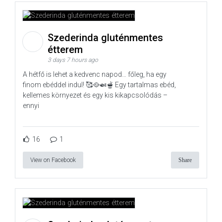
Szederinda gluténmentes
étterem
3 days 7 hours ago
A hétfő is lehet a kedvenc napod… főleg, ha egy
finom ebéddel indul! 🥰🥘🍛🫕 Egy tartalmas ebéd,
kellemes környezet és egy kis kikapcsolódás –
ennyi
16
1
View on Facebook
Share