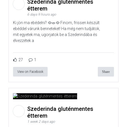
Szederinda gluténmentes
étterem
6 days 9 hours ago
Ki jön ma ebédelni? 🥘🥗🥘 Finom, frissen készült
ebéddel várunk benneteket! Ha még nem tudjátok,
mit egyetek ma, ugorjatok be a Szederindába és
élvezzétek a
27
1
View on Facebook
Share
Szederinda gluténmentes
étterem
1 week 2 days ago