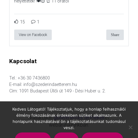
helyettetek! 🍽️😊 ⏰ 11 órától
15
1
View on Facebook
Share
Kapcsolat
Tel.: +36 30 7436800
E-mail: info@szederindaetterem.hu
Cím: 1091 Budapest Üllői út 149 - Dési Huber u. 2.
Kedves Látogató! Tájékoztatjuk, hogy a honlap felhasználói
élmény fokozásának érdekében sütiket alkalmazunk. A
Vásároljon
gluténmentes termékek
et
honlapunk használatával ön a tájékoztatásunkat tudomásul
webáruházunkban.
veszi.