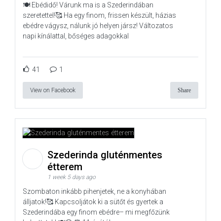
🍽️ Ebédidő! Várunk ma is a Szederindában
szeretettel!🥰 Ha egy finom, frissen készült, házias
ebédre vágysz, nálunk jó helyen jársz! Változatos
napi kínálattal, bőséges adagokkal
41
1
View on Facebook
Share
Szederinda gluténmentes
étterem
1 week 5 days ago
Szombaton inkább pihenjetek, ne a konyhában
álljatok!🥰 Kapcsoljátok ki a sütőt és gyertek a
Szederindába egy finom ebédre– mi megfőzünk