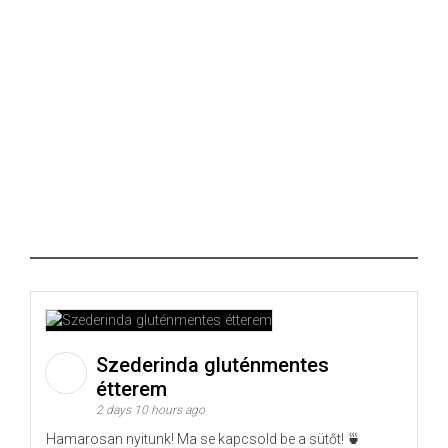
Szederinda gluténmentes
étterem
2 days 10 hours ago
Hamarosan nyitunk! Ma se kapcsold be a sütőt! 🍵