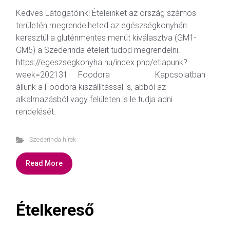
Kedves Látogatóink! Ételeinket az ország számos
területén megrendelheted az egészségkonyhán
keresztül a gluténmentes menüt kiválasztva (GM1-
GM5) a Szederinda ételeit tudod megrendelni.
https://egeszsegkonyha.hu/index.php/etlapunk?
week=202131 Foodora Kapcsolatban
állunk a Foodora kiszállítással is, abból az
alkalmazásból vagy felületen is le tudja adni
rendelését.
Szederinda hírek
Read More
Ételkereső