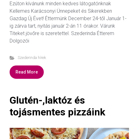
Ezúton kívánunk minden kedves látogatónknak
Kellemes Karácsonyi Ünnepeket és Sikerekben
Gazdag Új Évet! Éttermünk December 24-től Január 1-
ig zárva tart, nyitás január 2-án 11 órakor. Várunk
Titeket jövőre is szeretettel. Szederinda Étterem
Dolgozói
Szederinda hírek
Read More
Glutén-,laktóz és
tojásmentes pizzáink