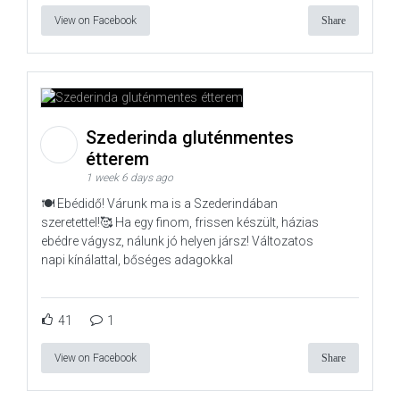
View on Facebook
Share
Szederinda gluténmentes
étterem
1 week 6 days ago
🍽️ Ebédidő! Várunk ma is a Szederindában
szeretettel!🥰 Ha egy finom, frissen készült, házias
ebédre vágysz, nálunk jó helyen jársz! Változatos
napi kínálattal, bőséges adagokkal
41
1
View on Facebook
Share