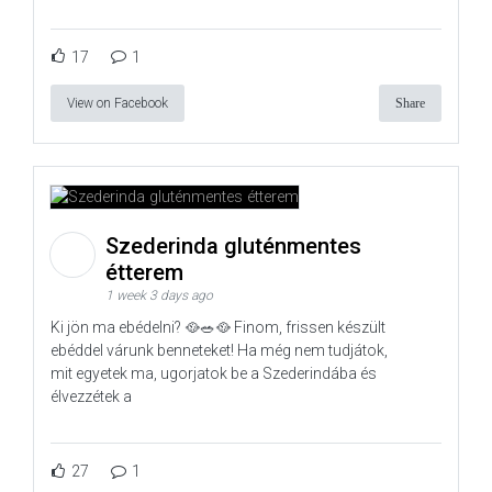
17
1
View on Facebook
Share
Szederinda gluténmentes
étterem
1 week 3 days ago
Ki jön ma ebédelni? 🥘🥗🥘 Finom, frissen készült
ebéddel várunk benneteket! Ha még nem tudjátok,
mit egyetek ma, ugorjatok be a Szederindába és
élvezzétek a
27
1