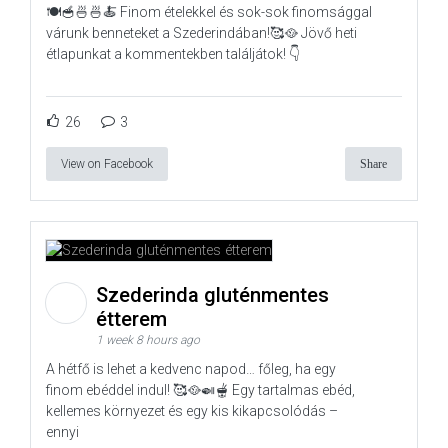
🍽️🥣🍜🍜🍝 Finom ételekkel és sok-sok finomsággal
várunk benneteket a Szederindában!🥰🥘 Jövő heti
étlapunkat a kommentekben találjátok! 👇
26
3
View on Facebook
Share
Szederinda gluténmentes
étterem
1 week 8 hours ago
A hétfő is lehet a kedvenc napod… főleg, ha egy
finom ebéddel indul! 🥰🥘🍛🫕 Egy tartalmas ebéd,
kellemes környezet és egy kis kikapcsolódás –
ennyi