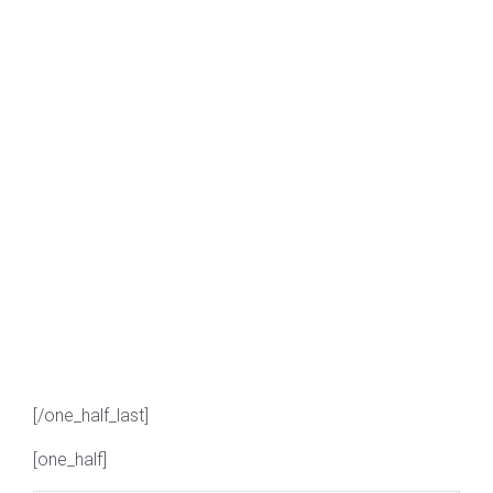
[/one_half_last]
[one_half]