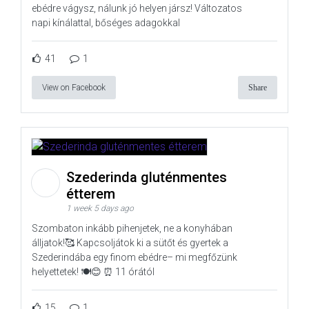
ebédre vágysz, nálunk jó helyen jársz! Változatos
napi kínálattal, bőséges adagokkal
41
1
View on Facebook
Share
Szederinda gluténmentes
étterem
1 week 5 days ago
Szombaton inkább pihenjetek, ne a konyhában
álljatok!🥰 Kapcsoljátok ki a sütőt és gyertek a
Szederindába egy finom ebédre– mi megfőzünk
helyettetek! 🍽️😊 ⏰ 11 órától
15
1