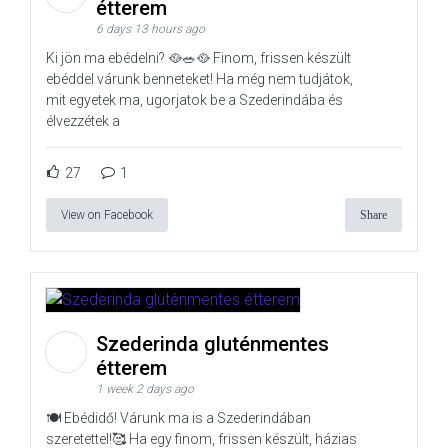
étterem
6 days 13 hours ago
Ki jön ma ebédelni? 🥘🥗🥘 Finom, frissen készült
ebéddel várunk benneteket! Ha még nem tudjátok,
mit egyetek ma, ugorjatok be a Szederindába és
élvezzétek a
27
1
View on Facebook
Share
Szederinda gluténmentes
étterem
1 week 2 days ago
🍽️ Ebédidő! Várunk ma is a Szederindában
szeretettel!🥰 Ha egy finom, frissen készült, házias