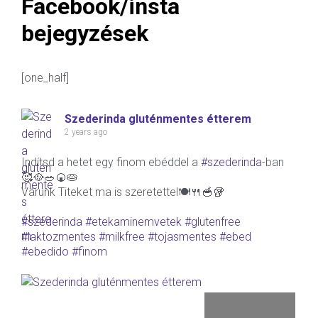
Facebook/insta
bejegyzések
[one_half]
Szederinda gluténmentes étterem
2 years ago
Indítsd a hetet egy finom ebéddel a
#szederinda
-ban
🥰🥘🥗🍘🥧
Várunk Titeket ma is szeretettel🍽🍴🥣🥡
#szederinda
#etekaminemvetek
#glutenfree
#laktozmentes
#milkfree
#tojasmentes
#ebed
#ebedido
#finom