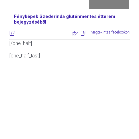
Fényképek Szederinda gluténmentes étterem
bejegyzéséből
16
11
Megtekintés facebookon
[/one_half]
[one_half_last]