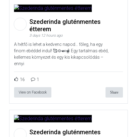
Szederinda gluténmentes
étterem
3 days 12 hours ago
A hétfő is lehet a kedvenc napod… főleg, ha egy
finom ebéddel indul! 🥰🥘🍛🫕 Egy tartalmas ebéd,
kellemes környezet és egy kis kikapcsolódás –
ennyi
16
1
View on Facebook
Share
Szederinda gluténmentes