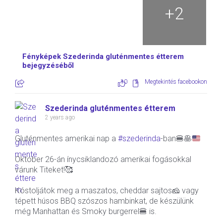
+
2
Fényképek Szederinda gluténmentes étterem
bejegyzéséből
10
2
Megtekintés facebookon
Szederinda gluténmentes étterem
2 years ago
Gluténmentes amerikai nap a
#szederinda
-ban
🍔
🥞
Október 26-án ínycsiklandozó amerikai fogásokkal
várunk Titeket!🥰
Kóstoljátok meg a maszatos, cheddar sajtos🧀 vagy
tépett húsos BBQ szószos hambinkat, de készülünk
még Manhattan és Smoky burgerrel🍔 is.