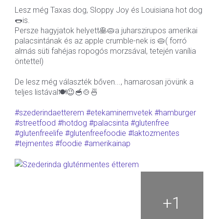
Lesz még Taxas dog, Sloppy Joy és Louisiana hot dog
🌭is.
Persze hagyjatok helyett🥞🥧a juharszirupos amerikai
palacsintának és az apple crumble-nek is 🥧( forró
almás süti fahéjas ropogós morzsával, tetején vanília
öntettel)
De lesz még választék bőven..., hamarosan jövünk a
teljes listával🍽😉🥣🍲🍜
#szederindaetterem
#etekaminemvetek
#hamburger
#streetfood
#hotdog
#palacsinta
#glutenfree
#glutenfreelife
#glutenfreefoodie
#laktozmentes
#tejmentes
#foodie
#amerikainap
+
1