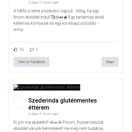
3 days 5 hours ago
A hétfő is lehet a kedvenc napod… főleg, ha egy
finom ebéddel indul! 🥰🥘🍛🫕 Egy tartalmas ebéd,
kellemes környezet és egy kis kikapcsolódás –
ennyi
16
1
View on Facebook
Share
Szederinda gluténmentes
étterem
6 days 6 hours ago
Ki jön ma ebédelni? 🥘🥗🥘 Finom, frissen készült
ebéddel várunk benneteket! Ha még nem tudjátok,