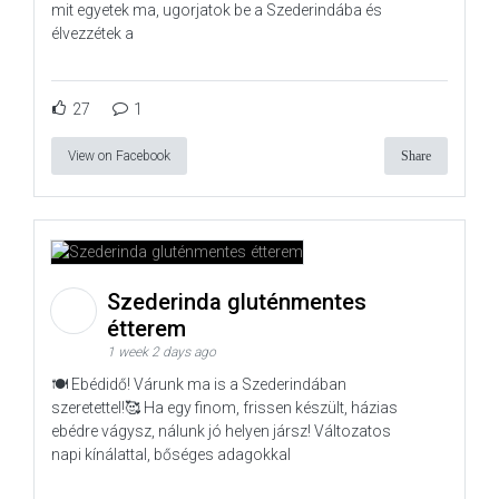
mit egyetek ma, ugorjatok be a Szederindába és
élvezzétek a
27
1
View on Facebook
Share
Szederinda gluténmentes
étterem
1 week 2 days ago
🍽️ Ebédidő! Várunk ma is a Szederindában
szeretettel!🥰 Ha egy finom, frissen készült, házias
ebédre vágysz, nálunk jó helyen jársz! Változatos
napi kínálattal, bőséges adagokkal