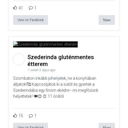
41
1
View on Facebook
Share
Szederinda gluténmentes
étterem
1 week 5 days ago
Szombaton inkább pihenjetek, ne a konyhában
álljatok!🥰 Kapcsoljátok ki a sütőt és gyertek a
Szederindába egy finom ebédre– mi megfőzünk
helyettetek! 🍽️😊 ⏰ 11 órától
15
1
View on Facebook
Share