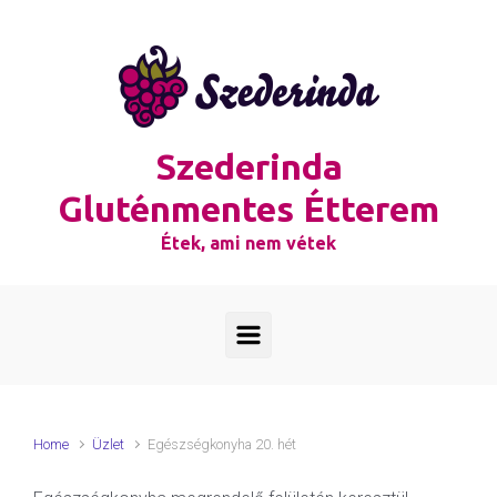
Skip to main content
Szederinda
Gluténmentes Étterem
Étek, ami nem vétek
Home
Üzlet
Egészségkonyha 20. hét