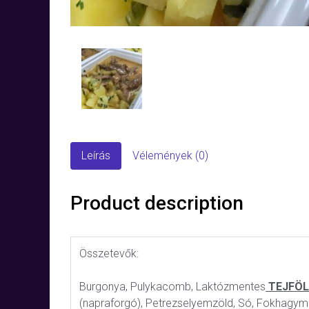
Leírás
Vélemények (0)
Product description
Összetevők:
Burgonya, Pulykacomb, Laktózmentes
TEJFÖL
(napraforgó), Petrezselyemzöld, Só, Fokhagym