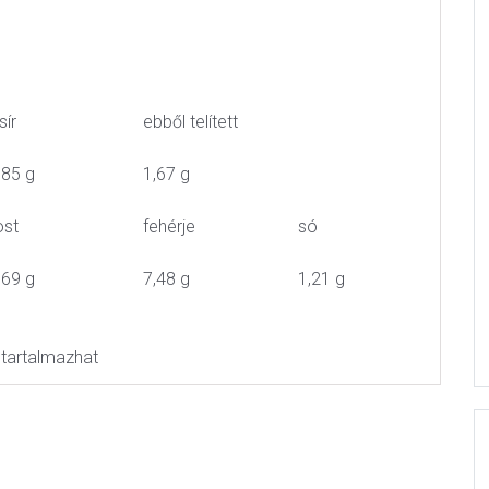
sír
ebből telített
,85 g
1,67 g
ost
fehérje
só
,69 g
7,48 g
1,21 g
t tartalmazhat