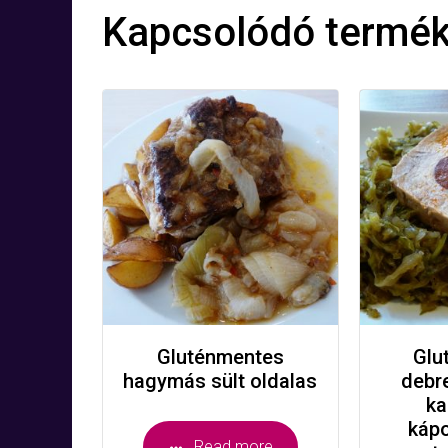
Kapcsolódó termé
Gluténmentes
Glu
hagymás sült oldalas
debre
ka
kápo
Read more