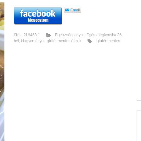
SKU:
216458-1
Egészségkonyha
,
Egészségkonyha 36.
hét
,
Hagyományos gluténmentes ételek
gluténmentes
ext