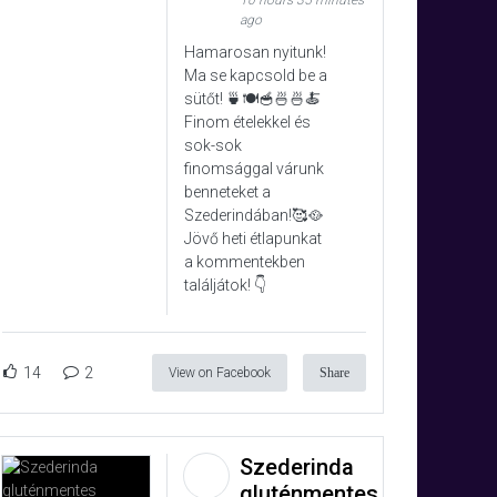
10 hours 35 minutes
ago
Hamarosan nyitunk!
Ma se kapcsold be a
sütőt! 🍵🍽️🥣🍜🍜🍝
Finom ételekkel és
sok-sok
finomsággal várunk
benneteket a
Szederindában!🥰🥘
Jövő heti étlapunkat
a kommentekben
találjátok! 👇
14
2
View on Facebook
Share
Szederinda
gluténmentes