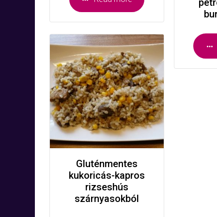
pet
bu
Gluténmentes
kukoricás-kapros
rizseshús
szárnyasokból