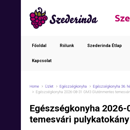
Skip to main content
Sze
Főoldal
Rólunk
Szederinda Étlap
Kapcsolat
Home
Üzlet
Egészségkonyha
Egészségkonyha 36. h
Egészségkonyha 2026-08-31 GM3 Gluténmentes temesvári 
Egészségkonyha 2026-
temesvári pulykatokány