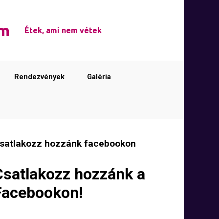
em
Étek, ami nem vétek
Rendezvények
Galéria
satlakozz hozzánk facebookon
Csatlakozz hozzánk a
Facebookon!