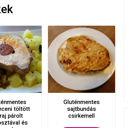
kek
ténmentes
Gluténmentes
ceni töltött
sajtbundás
raj párolt
csirkemell
sztával és