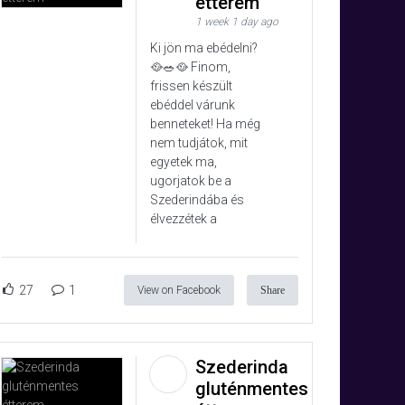
étterem
1 week 1 day ago
Ki jön ma ebédelni?
🥘🥗🥘 Finom,
frissen készült
ebéddel várunk
benneteket! Ha még
nem tudjátok, mit
egyetek ma,
ugorjatok be a
Szederindába és
élvezzétek a
27
1
View on Facebook
Share
Szederinda
gluténmentes