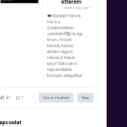
étterem
1 week 4 days ago
🍽️ Ebédidő! Várunk
ma is a
Szederindában
szeretettel!🥰 Ha egy
finom, frissen
készült, házias
ebédre vágysz,
nálunk jó helyen
jársz! Változatos
napi kínálattal,
bőséges adagokkal
41
1
View on Facebook
Share
apcsolat