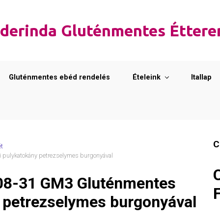
derinda Gluténmentes Étter
Gluténmentes ebéd rendelés
Ételeink
Itallap
C
ét
pulykatokány petrezselymes burgonyával
08-31 GM3 Gluténmentes
 petrezselymes burgonyával