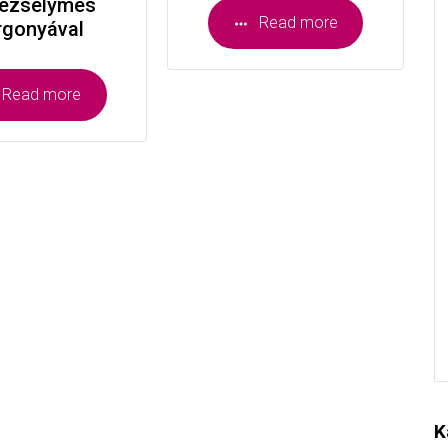
rezselymes
Read more
rgonyával
Read more
K