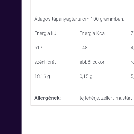
Átlagos tápanyagtartalom 100 grammban:
Energia kJ
Energia Kcal
Z
617
148
4
szénhidrát
ebből cukor
r
18,16 g
0,15 g
5
Allergének:
tejfehérje, zellert, mustár