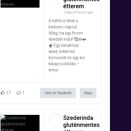
étterem
5 days 8 hours ago
A hétfő is lehet a
kedvenc napod…
főleg, ha egy finom
ebéddel indul! 🥰🥘🍛
🫕 Egy tartalmas
ebéd, kellemes
környezet és egy kis
kikapcsolódás –
ennyi
17
1
View on Facebook
Share
Szederinda
gluténmentes