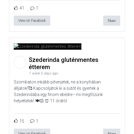
41
1
View on Facebook
Share
Szederinda gluténmentes
étterem
1 week 6 days ago
Szombaton inkább pihenjetek, ne a konyhában
álljatok!🥰 Kapcsoljátok ki a sütőt és gyertek a
Szederindába egy finom ebédre– mi megfőzünk
helyettetek! 🍽️😊 ⏰ 11 órától
15
1
View on Facebook
Share