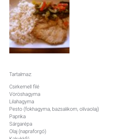
Tartalmaz:
Csirkemell filé
Vöröshagyma
Lilahagyma
Pesto (fokhagyma, bazsalikom, olívaolaj)
Paprika
Sárgarépa
Olaj (napraforgó)
Kakukkfű