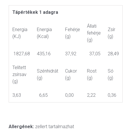
Tápértékek 1 adagra
Állati
Energia
Energia
Fehérje
Zsír
fehérje
(KJ)
(Kcal)
(g)
(g)
(g)
1827,68
435,16
37,92
37,05
28,49
Telített
Szénhidrát
Cukor
Rost
Só
zsírsav
(g)
(g)
(g)
(g)
(g)
3,63
6,65
0,00
2,22
0,36
Allergének:
zellert tartalmazhat