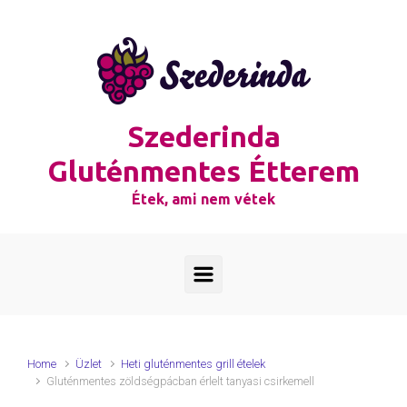
Skip to main content
Szederinda
Gluténmentes Étterem
Étek, ami nem vétek
Home
Üzlet
Heti gluténmentes grill ételek
Gluténmentes zöldségpácban érlelt tanyasi csirkemell