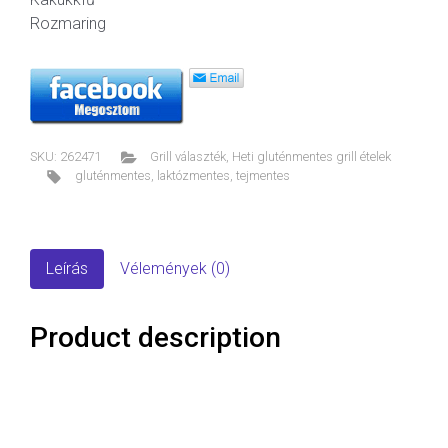
Rozmaring
SKU:
262471
Grill választék
,
Heti gluténmentes grill ételek
gluténmentes
,
laktózmentes
,
tejmentes
Leírás
Vélemények (0)
Product description