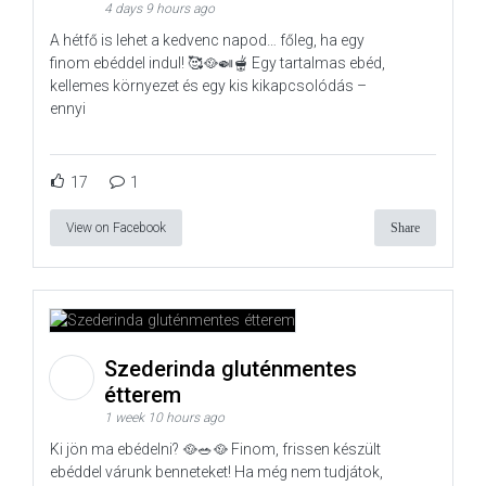
4 days 9 hours ago
A hétfő is lehet a kedvenc napod… főleg, ha egy
finom ebéddel indul! 🥰🥘🍛🫕 Egy tartalmas ebéd,
kellemes környezet és egy kis kikapcsolódás –
ennyi
17
1
View on Facebook
Share
Szederinda gluténmentes
étterem
1 week 10 hours ago
Ki jön ma ebédelni? 🥘🥗🥘 Finom, frissen készült
ebéddel várunk benneteket! Ha még nem tudjátok,