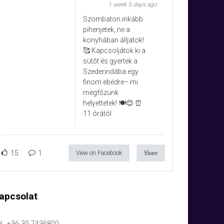
1 week 5 days ago
Szombaton inkább
pihenjetek, ne a
konyhában álljatok!
🥰 Kapcsoljátok ki a
sütőt és gyertek a
Szederindába egy
finom ebédre– mi
megfőzünk
helyettetek! 🍽️😊 ⏰
11 órától
15
1
View on Facebook
Share
apcsolat
l.: +36 30 7436800