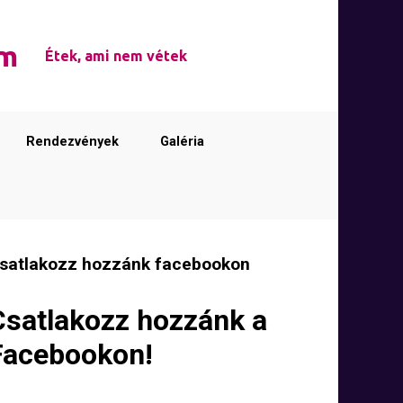
em
Étek, ami nem vétek
Rendezvények
Galéria
satlakozz hozzánk facebookon
Csatlakozz hozzánk a
Facebookon!