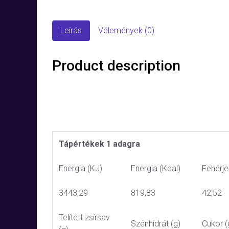
Leírás
Vélemények (0)
Product description
Tápértékek 1 adagra
Energia (KJ)
Energia (Kcal)
Fehérje
3443,29
819,83
42,52
Telített zsírsav
Szénhidrát (g)
Cukor (