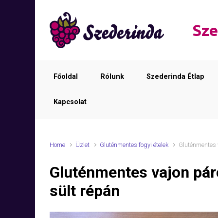
Skip to main content
Sze
Főoldal
Rólunk
Szederinda Étlap
Kapcsolat
Home
Üzlet
Gluténmentes fogyi ételek
Gluténmentes v
Gluténmentes vajon páro
sült répán