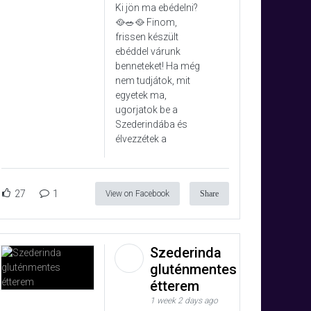
Ki jön ma ebédelni?
🥘🥗🥘 Finom,
frissen készült
ebéddel várunk
benneteket! Ha még
nem tudjátok, mit
egyetek ma,
ugorjatok be a
Szederindába és
élvezzétek a
27
1
View on Facebook
Share
Szederinda
gluténmentes
étterem
1 week 2 days ago