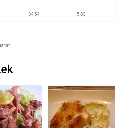
34,54
5,83
mazhat
kek