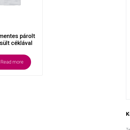
mentes párolt
sült céklával
Read more
K
Te