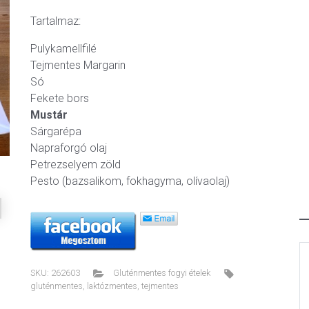
Tartalmaz:
Pulykamellfilé
Tejmentes Margarin
ext
Só
Fekete bors
Mustár
Sárgarépa
Napraforgó olaj
Petrezselyem zöld
Pesto (bazsalikom, fokhagyma, olívaolaj)
SKU:
262603
Gluténmentes fogyi ételek
gluténmentes
,
laktózmentes
,
tejmentes