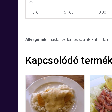
(g)
11,16
51,60
0,00
Allergének:
mustár, zellert és szulfitokat tartal
Kapcsolódó termé