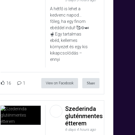
3 days 3 hours ago
A hétfő is lehet a
kedvenc napod…
főleg, ha egy finom
ebéddel indul! 🥰🥘🍛
🫕 Egy tartalmas
ebéd, kellemes
környezet és egy kis
kikapcsolódás –
ennyi
16
1
View on Facebook
Share
Szederinda
gluténmentes
étterem
6 days 4 hours ago