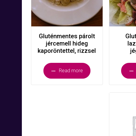
Gluténmentes párolt
Glu
jércemell hideg
la
kaporöntettel, rizzsel
j
Read more