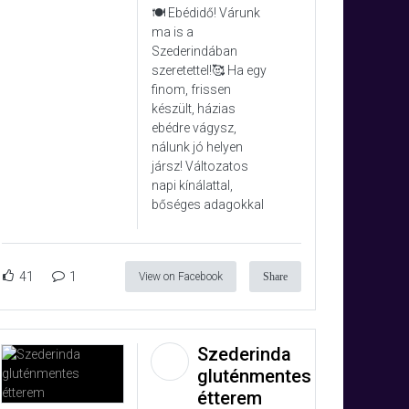
🍽️ Ebédidő! Várunk
ma is a
Szederindában
szeretettel!🥰 Ha egy
finom, frissen
készült, házias
ebédre vágysz,
nálunk jó helyen
jársz! Változatos
napi kínálattal,
bőséges adagokkal
41
1
View on Facebook
Share
Szederinda
gluténmentes
étterem