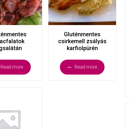
ténmentes
Gluténmentes
zacfalatok
csirkemell zsályás
égsalátán
karfiolpürén
Read more
Read more