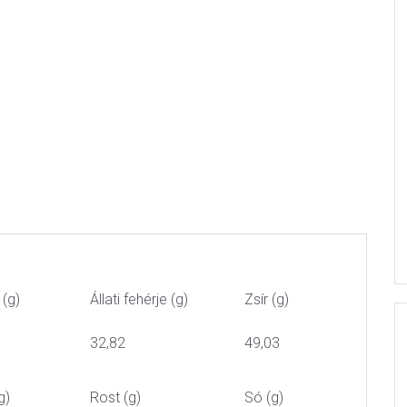
 (g)
Állati fehérje (g)
Zsír (g)
32,82
49,03
g)
Rost (g)
Só (g)