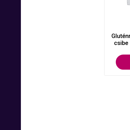
Glutén
csibe 