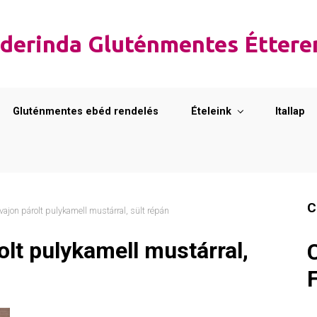
derinda Gluténmentes Étter
Gluténmentes ebéd rendelés
Ételeink
Itallap
C
ajon párolt pulykamell mustárral, sült répán
lt pulykamell mustárral,