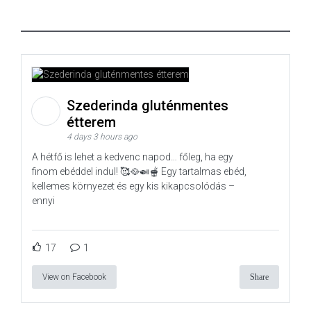
Szederinda gluténmentes
étterem
4 days 3 hours ago
A hétfő is lehet a kedvenc napod… főleg, ha egy
finom ebéddel indul! 🥰🥘🍛🫕 Egy tartalmas ebéd,
kellemes környezet és egy kis kikapcsolódás –
ennyi
17
1
View on Facebook
Share