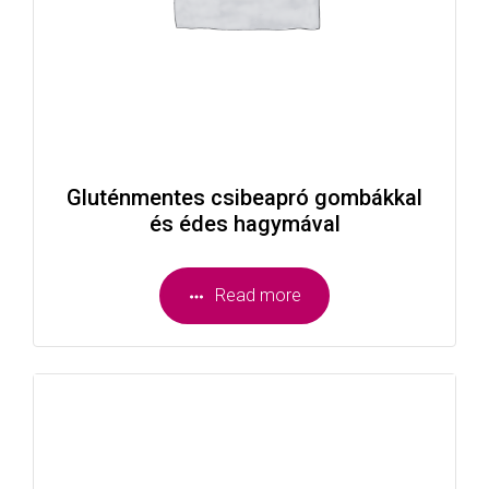
Gluténmentes csibeapró gombákkal
és édes hagymával
Read more