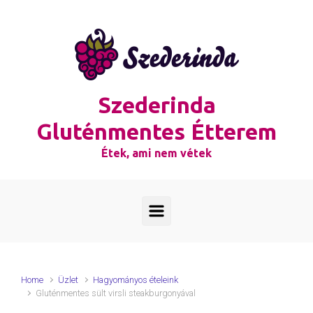
Skip to main content
Szederinda
Gluténmentes Étterem
Étek, ami nem vétek
Home
Üzlet
Hagyományos ételeink
Gluténmentes sült virsli steakburgonyával