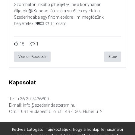
Szombaton inkább pihenjetek, ne a konyhában
álljatok!🥰 Kapcsoljátok ki a sütőt és gyertek a
Szederindába egy finom ebédre– mi megfőzünk
helyettetek! 🍽️😊 ⏰ 11 órától
15
1
View on Facebook
Share
Kapcsolat
Tel.: +36 30 7436800
E-mail: info@szederindaetterem.hu
Cím: 1091 Budapest Üllői út 149 - Dési Huber u. 2.
Kedves Látogató! Tájékoztatjuk, hogy a honlap felhasználói