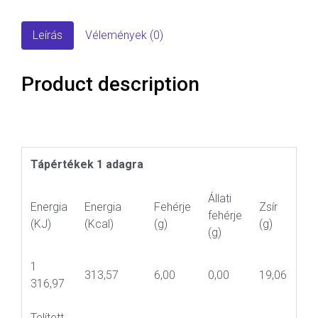
Leírás
Vélemények (0)
Product description
Tápértékek 1 adagra
Állati
Energia
Energia
Fehérje
Zsír
fehérje
(KJ)
(Kcal)
(g)
(g)
(g)
1
313,57
6,00
0,00
19,06
316,97
Telített