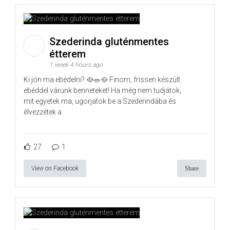
Szederinda gluténmentes
étterem
1 week 4 hours ago
Ki jön ma ebédelni? 🥘🥗🥘 Finom, frissen készült
ebéddel várunk benneteket! Ha még nem tudjátok,
mit egyetek ma, ugorjatok be a Szederindába és
élvezzétek a
27
1
View on Facebook
Share