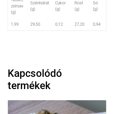
Szénhidrát
Cukor
Rost
Só
zsírsav
(g)
(g)
(g)
(g)
(g)
1,99
29,50
0,12
27,20
0,94
Kapcsolódó
termékek