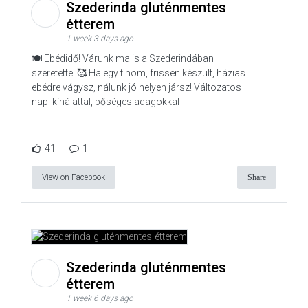
Szederinda gluténmentes
étterem
1 week 3 days ago
🍽️ Ebédidő! Várunk ma is a Szederindában
szeretettel!🥰 Ha egy finom, frissen készült, házias
ebédre vágysz, nálunk jó helyen jársz! Változatos
napi kínálattal, bőséges adagokkal
41
1
View on Facebook
Share
Szederinda gluténmentes
étterem
1 week 6 days ago