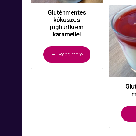
Gluténmentes
kókuszos
joghurtkrém
karamellel
Read more
Glu
m