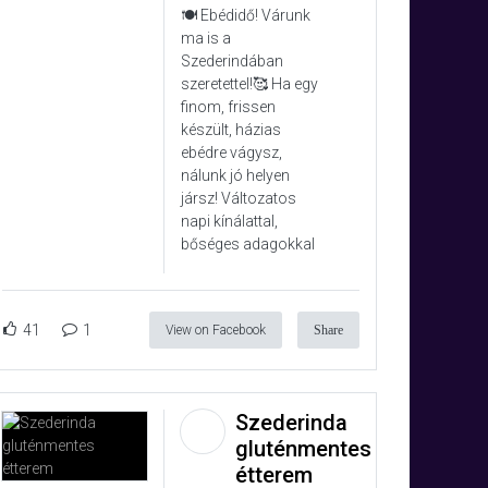
🍽️ Ebédidő! Várunk
ma is a
Szederindában
szeretettel!🥰 Ha egy
finom, frissen
készült, házias
ebédre vágysz,
nálunk jó helyen
jársz! Változatos
napi kínálattal,
bőséges adagokkal
41
1
View on Facebook
Share
Szederinda
gluténmentes
étterem