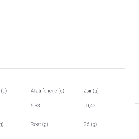
 (g)
Állati fehérje (g)
Zsír (g)
5,88
10,42
g)
Rost (g)
Só (g)