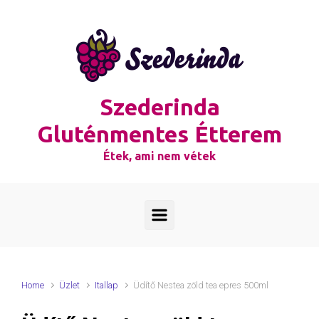
Skip to main content
Szederinda
Gluténmentes Étterem
Étek, ami nem vétek
Home
Üzlet
Itallap
Üdítő Nestea zöld tea epres 500ml