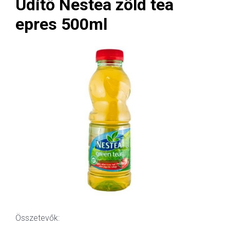
Üdítő Nestea zöld tea
epres 500ml
Összetevők: