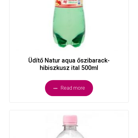
Üdítő Natur aqua őszibarack-
hibiszkusz ital 500ml
Read more