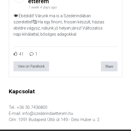
étterem
1 week 4 days ago
🍽️ Ebédidő! Várunk ma is a Szederindában
szeretettel!🥰 Ha egy finom, frissen készült, házias
ebédre vágysz, nálunk jó helyen jársz! Változatos
napi kínálattal, bőséges adagokkal
41
1
View on Facebook
Share
Kapcsolat
Tel.: +36 30 7436800
E-mail: info@szederindaetterem.hu
Cím: 1091 Budapest Üllői út 149 - Dési Huber u. 2.