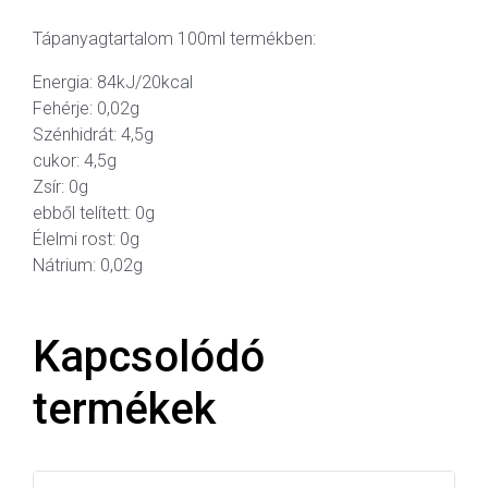
Tápanyagtartalom 100ml termékben:
Energia: 84kJ/20kcal
Fehérje: 0,02g
Szénhidrát: 4,5g
cukor: 4,5g
Zsír: 0g
ebből telített: 0g
Élelmi rost: 0g
Nátrium: 0,02g
Kapcsolódó
termékek