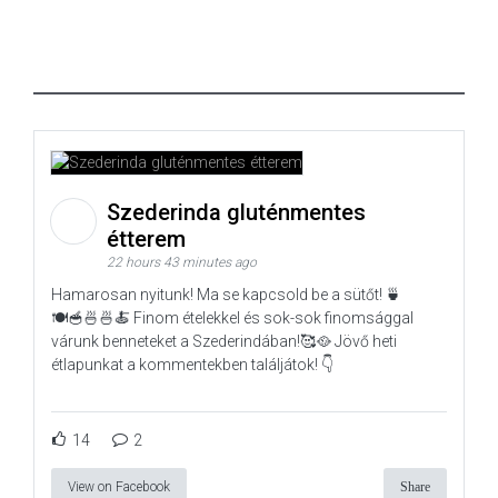
Szederinda gluténmentes
étterem
22 hours 43 minutes ago
Hamarosan nyitunk! Ma se kapcsold be a sütőt! 🍵
🍽️🥣🍜🍜🍝 Finom ételekkel és sok-sok finomsággal
várunk benneteket a Szederindában!🥰🥘 Jövő heti
étlapunkat a kommentekben találjátok! 👇
14
2
View on Facebook
Share