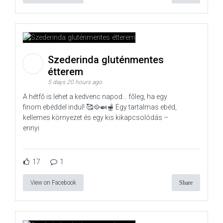
Szederinda gluténmentes
étterem
5 days 20 hours ago
A hétfő is lehet a kedvenc napod… főleg, ha egy
finom ebéddel indul! 🥰🥘🍛🫕 Egy tartalmas ebéd,
kellemes környezet és egy kis kikapcsolódás –
ennyi
17
1
View on Facebook
Share