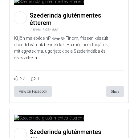
Szederinda gluténmentes
étterem
1 week 1 day ago
Ki jön ma ebédelni? 🥘🥗🥘 Finom, frissen készült
ebéddel várunk benneteket! Ha még nem tudjátok,
mit egyetek ma, ugorjatok be a Szederindába és
élvezzétek a
27
1
View on Facebook
Share
Szederinda gluténmentes