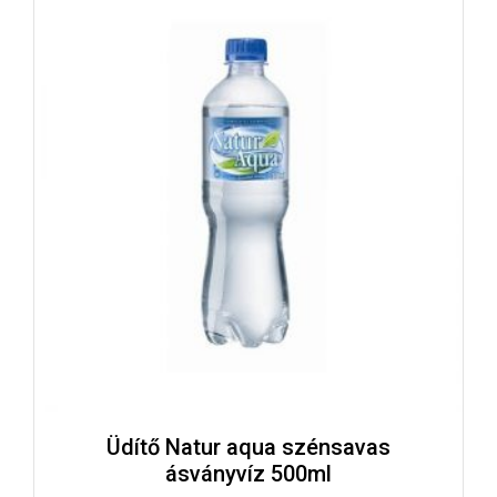
Üdítő Natur aqua szénsavas
ásványvíz 500ml