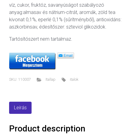
víz, cukor, fruktóz, savanyúságot szabályozó
anyag:almasav és nátrium-citrát, aromák, zöld tea
kivonat 0,1%, eperlé 0,1% (sűrítményből), antioxidáns:
aszkorbinsav, édesítőszer: szteviol glikozidok.
Tartósítószert nem tartalmaz.
SKU:
110007
Itallap
italok
Leírás
Product description