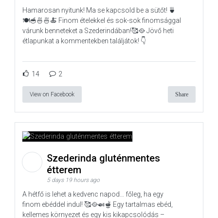
Hamarosan nyitunk! Ma se kapcsold be a sütőt! 🍵
🍽️🥣🍜🍜🍝 Finom ételekkel és sok-sok finomsággal
várunk benneteket a Szederindában!🥰🥘 Jövő heti
étlapunkat a kommentekben találjátok! 👇
14
2
View on Facebook
Share
Szederinda gluténmentes
étterem
5 days 19 hours ago
A hétfő is lehet a kedvenc napod… főleg, ha egy
finom ebéddel indul! 🥰🥘🍛🫕 Egy tartalmas ebéd,
kellemes környezet és egy kis kikapcsolódás –