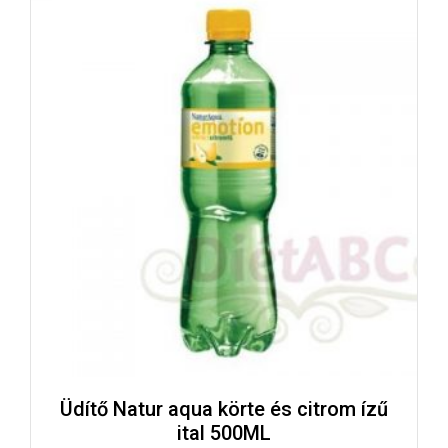
Üdítő Natur aqua körte és citrom ízű
ital 500ML