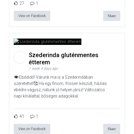
27
1
View on Facebook
Share
Szederinda gluténmentes
étterem
1 week 4 days ago
🍽️ Ebédidő! Várunk ma is a Szederindában
szeretettel!🥰 Ha egy finom, frissen készült, házias
ebédre vágysz, nálunk jó helyen jársz! Változatos
napi kínálattal, bőséges adagokkal
41
1
View on Facebook
Share