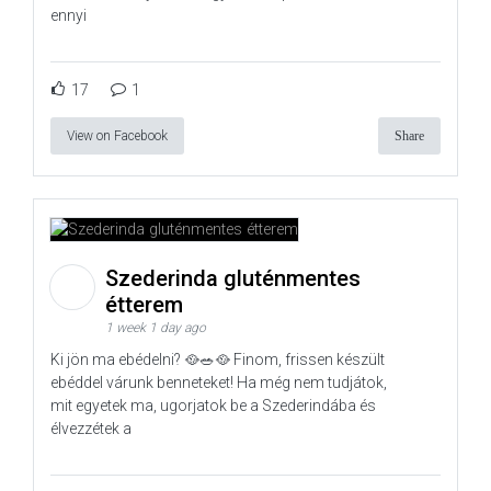
ennyi
17
1
View on Facebook
Share
Szederinda gluténmentes
étterem
1 week 1 day ago
Ki jön ma ebédelni? 🥘🥗🥘 Finom, frissen készült
ebéddel várunk benneteket! Ha még nem tudjátok,
mit egyetek ma, ugorjatok be a Szederindába és
élvezzétek a