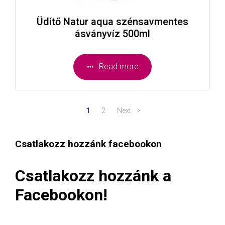
Üdítő Natur aqua szénsavmentes
ásványvíz 500ml
Read more
1
2
Next
Csatlakozz hozzánk facebookon
Csatlakozz hozzánk a
Facebookon!