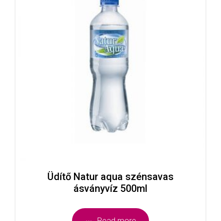
Üdítő Natur aqua szénsavas
ásványvíz 500ml
Read more