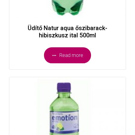
Üdítő Natur aqua őszibarack-
hibiszkusz ital 500ml
Read more