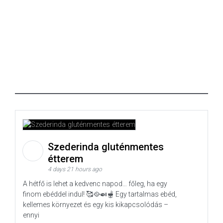
Szederinda gluténmentes
étterem
4 days 21 hours ago
A hétfő is lehet a kedvenc napod… főleg, ha egy
finom ebéddel indul! 🥰🥘🍛🫕 Egy tartalmas ebéd,
kellemes környezet és egy kis kikapcsolódás –
ennyi