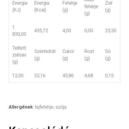
Energia
Energia
Fehérje
Zsír
fehérje
(KJ)
(Kcal)
(g)
(g)
(g)
1
435,72
4,00
0,00
23,30
830,00
Telített
Szénhidrát
Cukor
Rost
Só
zsírsav
(g)
(g)
(g)
(g)
(g)
12,00
52,16
43,86
4,68
0,15
Allergének
: tejfehérje, szója