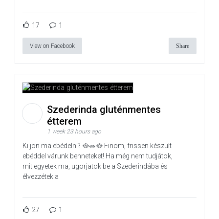
17
1
View on Facebook
Share
Szederinda gluténmentes
étterem
1 week 23 hours ago
Ki jön ma ebédelni? 🥘🥗🥘 Finom, frissen készült
ebéddel várunk benneteket! Ha még nem tudjátok,
mit egyetek ma, ugorjatok be a Szederindába és
élvezzétek a
27
1