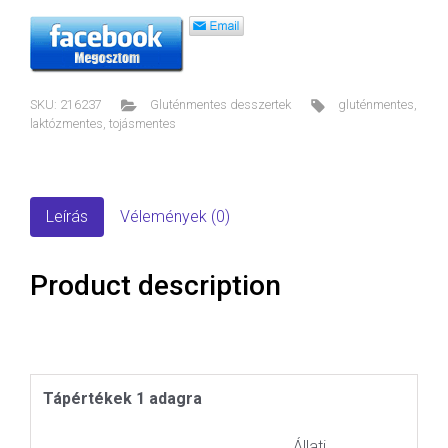
SKU:
216237
Gluténmentes desszertek
gluténmentes
,
laktózmentes
,
tojásmentes
Leírás
Vélemények (0)
Product description
Tápértékek 1 adagra
Állati