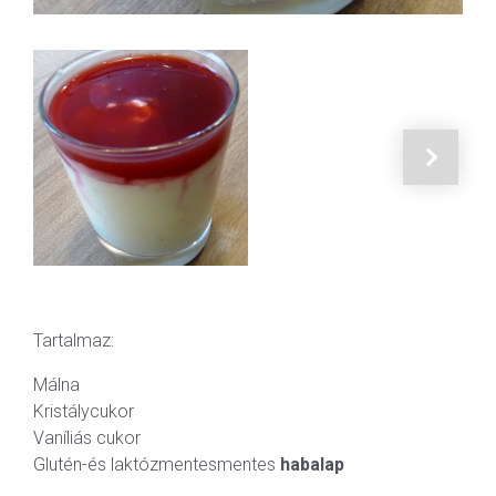
Tartalmaz:
Málna
Kristálycukor
Vaníliás cukor
Glutén-és laktózmentesmentes
habalap