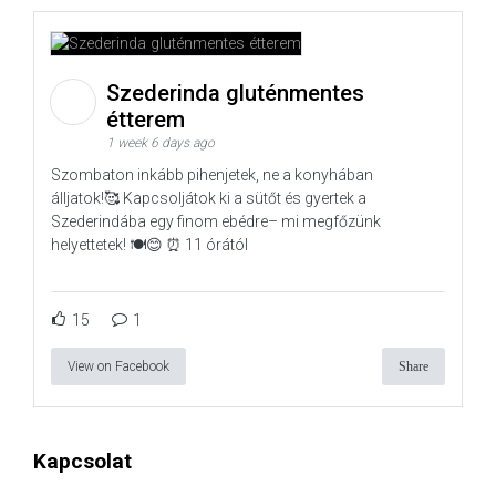
Szederinda gluténmentes
étterem
1 week 6 days ago
Szombaton inkább pihenjetek, ne a konyhában
álljatok!🥰 Kapcsoljátok ki a sütőt és gyertek a
Szederindába egy finom ebédre– mi megfőzünk
helyettetek! 🍽️😊 ⏰ 11 órától
15
1
View on Facebook
Share
Kapcsolat