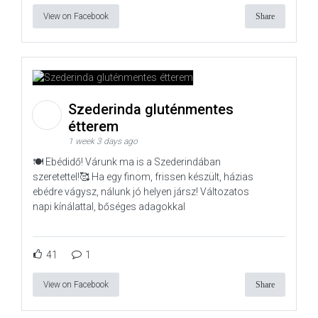
View on Facebook
Share
Szederinda gluténmentes
étterem
1 week 3 days ago
🍽️ Ebédidő! Várunk ma is a Szederindában
szeretettel!🥰 Ha egy finom, frissen készült, házias
ebédre vágysz, nálunk jó helyen jársz! Változatos
napi kínálattal, bőséges adagokkal
41
1
View on Facebook
Share