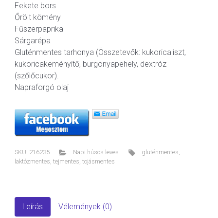
Fekete bors
Őrölt kömény
Fűszerpaprika
Sárgarépa
Gluténmentes tarhonya (Összetevők: kukoricaliszt,
kukoricakeményítő, burgonyapehely, dextróz
(szőlőcukor).
Napraforgó olaj
SKU:
216235
Napi húsos leves
gluténmentes
,
laktózmentes
,
tejmentes
,
tojásmentes
Leírás
Vélemények (0)