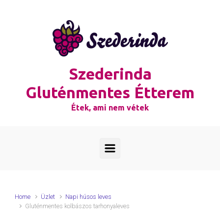
Skip to main content
Szederinda
Gluténmentes Étterem
Étek, ami nem vétek
Home
Üzlet
Napi húsos leves
Gluténmentes kolbászos tarhonyaleves