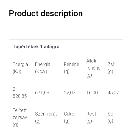
Product description
Tápértékek 1 adagra
Állati
Energia
Energia
Fehérje
Zsír
fehérje
(KJ)
(Kcal)
(g)
(g)
(g)
2
671,63
22,03
16,00
45,07
820,85
Telített
Szénhidrát
Cukor
Rost
Só
zsírsav
(g)
(g)
(g)
(g)
(g)