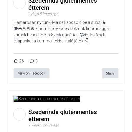
Szederinda gluténmentes
étterem
2 days 5 hours ago
Hamarosan nyitunk! Ma se kapcsold be a sütőt! 🍵
🍽️🥣🍜🍜🍝 Finom ételekkel és sok-sok finomsággal
várunk benneteket a Szederindában!🥰🥘 Jövő heti
étlapunkat a kommentekben találjátok! 👇
26
3
View on Facebook
Share
Szederinda gluténmentes
étterem
1 week 3 hours ago