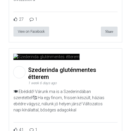
27
1
View on Facebook
Share
Szederinda gluténmentes
étterem
1 week 6 days ago
🍽️ Ebédidő! Várunk ma is a Szederindában
szeretettel!🥰 Ha egy finom, frissen készült, házias
ebédre vágysz, nálunk jó helyen jársz! Változatos
napi kínálattal, bőséges adagokkal
41
1