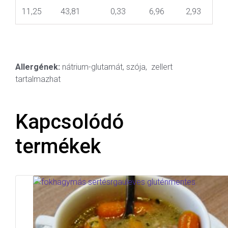
11,25
43,81
0,33
6,96
2,93
Allergének:
nátrium-glutamát, szója, zellert
tartalmazhat
Kapcsolódó
termékek
Gluténmentes fokhagymás
sertésraguleves bébiparajjal