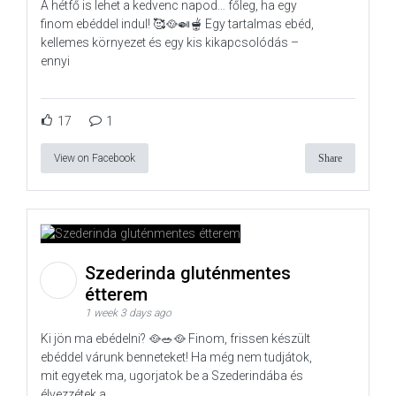
A hétfő is lehet a kedvenc napod… főleg, ha egy
finom ebéddel indul! 🥰🥘🍛🫕 Egy tartalmas ebéd,
kellemes környezet és egy kis kikapcsolódás –
ennyi
17
1
View on Facebook
Share
Szederinda gluténmentes
étterem
1 week 3 days ago
Ki jön ma ebédelni? 🥘🥗🥘 Finom, frissen készült
ebéddel várunk benneteket! Ha még nem tudjátok,
mit egyetek ma, ugorjatok be a Szederindába és
élvezzétek a