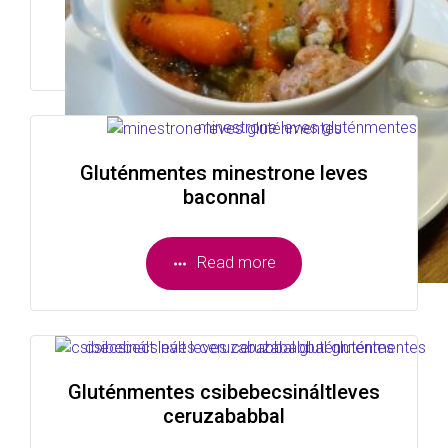
Read more
Gluténmentes minestrone leves
baconnal
Read more
Gluténmentes csibebecsináltleves
ceruzababbal