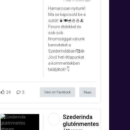
1 day 3 hours ago
Hamarosan nyitunk!
Ma se kapcsold be a
sütőt! 🍵🍽️🥣🍜🍜🍝
Finom ételekkel és
sok-sok
finomsággal várunk
benneteket a
Szederindában!🥰🥘
Jövő heti étlapunkat
a kommentekben
találjátok! 👇
24
3
View on Facebook
Share
Szederinda
gluténmentes