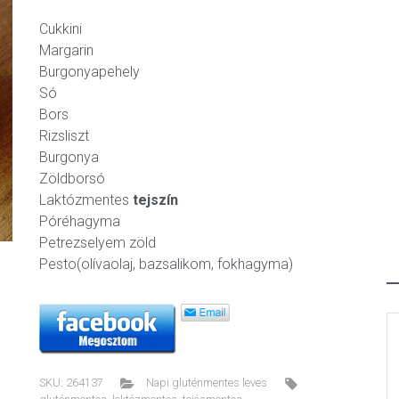
Cukkini
Margarin
Burgonyapehely
Só
ext
Bors
Rizsliszt
Burgonya
Zöldborsó
Laktózmentes
tejszín
Póréhagyma
Petrezselyem zöld
Pesto(olívaolaj, bazsalikom, fokhagyma)
SKU:
264137
Napi gluténmentes leves