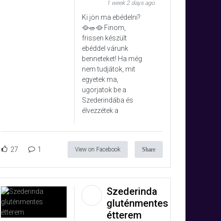
1 week 2 days ago
Ki jön ma ebédelni?
🥘🥗🥘 Finom,
frissen készült
ebéddel várunk
benneteket! Ha még
nem tudjátok, mit
egyetek ma,
ugorjatok be a
Szederindába és
élvezzétek a
27
1
View on Facebook
Share
Szederinda
gluténmentes
étterem