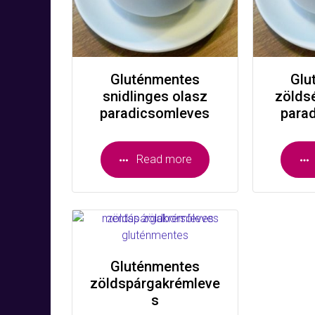
Gluténmentes
Glu
snidlinges olasz
zölds
paradicsomleves
para
Read more
Gluténmentes
zöldspárgakrémleve
s