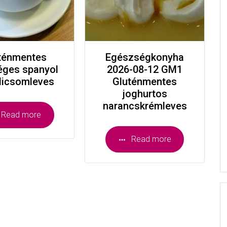
ténmentes
Egészségkonyha
éges spanyol
2026-08-12 GM1
dicsomleves
Gluténmentes
joghurtos
narancskrémleves
Read more
Read more