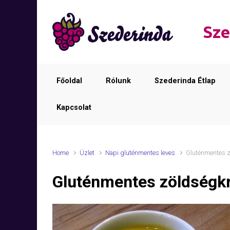
Skip to main content
Sze
Főoldal
Rólunk
Szederinda Étlap
Kapcsolat
Home
Üzlet
Napi gluténmentes leves
Gluténmentes 
Gluténmentes zöldségk