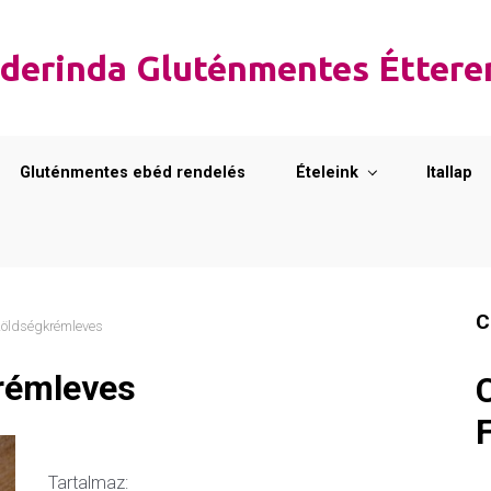
derinda Gluténmentes Étter
Gluténmentes ebéd rendelés
Ételeink
Itallap
C
zöldségkrémleves
rémleves
Tartalmaz: