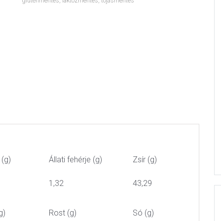
gluténmentes
,
laktózmentes
,
tojásmentes
 (g)
Állati fehérje (g)
Zsír (g)
1,32
43,29
g)
Rost (g)
Só (g)