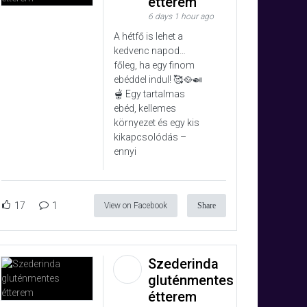
étterem
6 days 1 hour ago
A hétfő is lehet a
kedvenc napod…
főleg, ha egy finom
ebéddel indul! 🥰🥘🍛
🫕 Egy tartalmas
ebéd, kellemes
környezet és egy kis
kikapcsolódás –
ennyi
17
1
View on Facebook
Share
Szederinda
gluténmentes
étterem