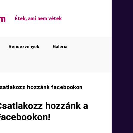
em
Étek, ami nem vétek
Rendezvények
Galéria
satlakozz hozzánk facebookon
Csatlakozz hozzánk a
Facebookon!