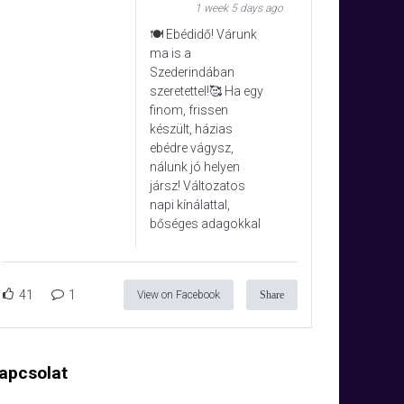
1 week 5 days ago
🍽️ Ebédidő! Várunk
ma is a
Szederindában
szeretettel!🥰 Ha egy
finom, frissen
készült, házias
ebédre vágysz,
nálunk jó helyen
jársz! Változatos
napi kínálattal,
bőséges adagokkal
41
1
View on Facebook
Share
apcsolat