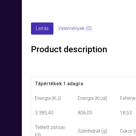
Leírás
Vélemények (0)
Product description
Tápértékek 1 adagra
Energia (KJ)
Energia (Kcal)
Fehérje
3 385,40
806,05
18,53
Telített zsírsav
Szénhidrát (g)
Cukor (
(g)