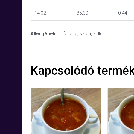
14,02
85,30
0,44
Allergének:
tejfehérje, szója, zeller
Kapcsolódó termé