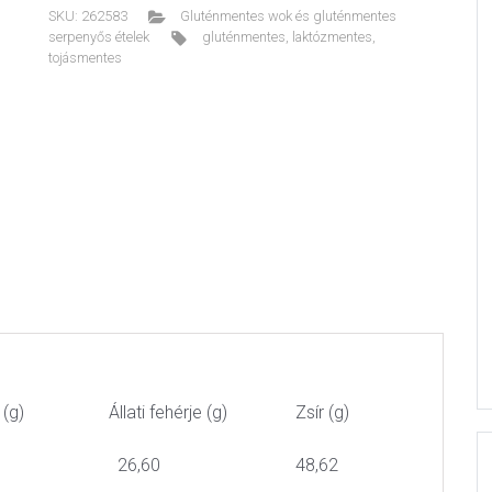
SKU:
262583
Gluténmentes wok és gluténmentes
serpenyős ételek
gluténmentes
,
laktózmentes
,
tojásmentes
 (g)
Állati fehérje (g)
Zsír (g)
26,60
48,62