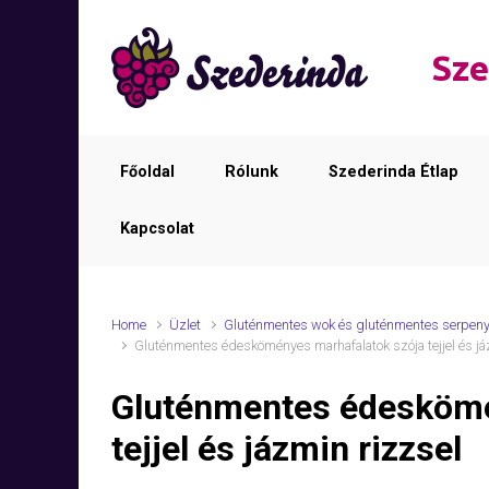
Skip to main content
Sze
Főoldal
Rólunk
Szederinda Étlap
Kapcsolat
Home
Üzlet
Gluténmentes wok és gluténmentes serpeny
Gluténmentes édesköményes marhafalatok szója tejjel és já
Gluténmentes édeskömé
tejjel és jázmin rizzsel