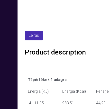
Leírás
Product description
Tápértékek 1 adagra
Energia (KJ)
Energia (Kcal)
Fehérje
4 111,05
983,51
44,23