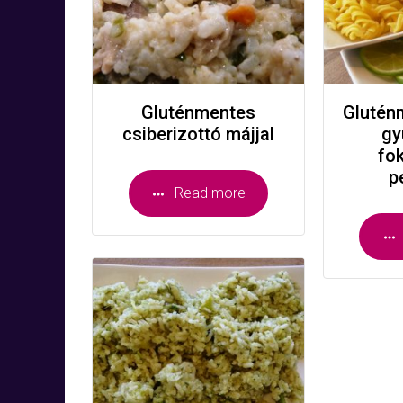
Gluténmentes
Glutén
csiberizottó májjal
gy
fo
p
Read more