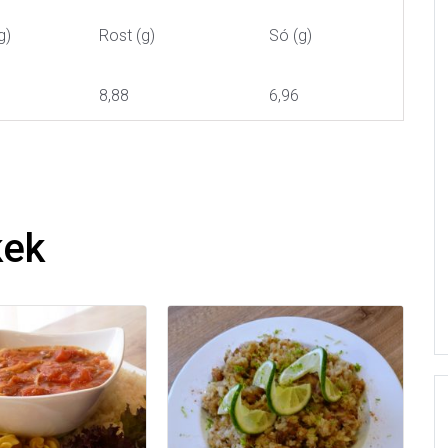
g)
Rost (g)
Só (g)
8,88
6,96
kek