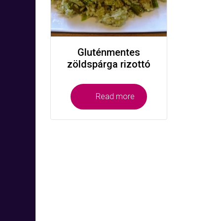
Gluténmentes
zöldspárga rizottó
Read more