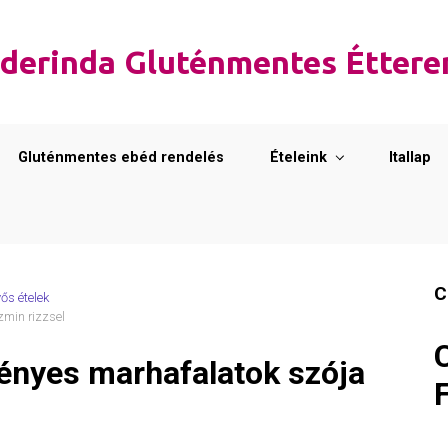
derinda Gluténmentes Étter
Gluténmentes ebéd rendelés
Ételeink
Itallap
C
ős ételek
zmin rizzsel
nyes marhafalatok szója