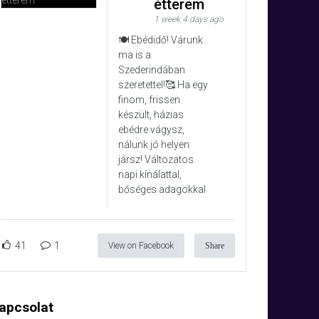
étterem
1 week 4 days ago
🍽️ Ebédidő! Várunk
ma is a
Szederindában
szeretettel!🥰 Ha egy
finom, frissen
készült, házias
ebédre vágysz,
nálunk jó helyen
jársz! Változatos
napi kínálattal,
bőséges adagokkal
41
1
View on Facebook
Share
apcsolat