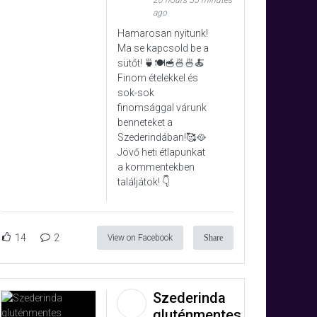
20 hours 55 minutes
ago
Hamarosan nyitunk!
Ma se kapcsold be a
sütőt! 🍵🍽️🥣🍜🍜🍝
Finom ételekkel és
sok-sok
finomsággal várunk
benneteket a
Szederindában!🥰🥘
Jövő heti étlapunkat
a kommentekben
találjátok! 👇
14
2
View on Facebook
Share
Szederinda
gluténmentes