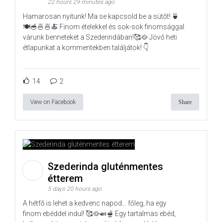
22 hours 29 minutes ago
Hamarosan nyitunk! Ma se kapcsold be a sütőt! 🍵
🍽️🥣🍜🍜🍝 Finom ételekkel és sok-sok finomsággal
várunk benneteket a Szederindában!🥰🥘 Jövő heti
étlapunkat a kommentekben találjátok! 👇
14
2
View on Facebook
Share
Szederinda gluténmentes
étterem
5 days 20 hours ago
A hétfő is lehet a kedvenc napod… főleg, ha egy
finom ebéddel indul! 🥰🥘🍛🫕 Egy tartalmas ebéd,