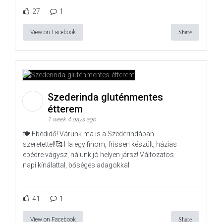
27
1
View on Facebook
Share
Szederinda gluténmentes
étterem
1 week 4 days ago
🍽️ Ebédidő! Várunk ma is a Szederindában
szeretettel!🥰 Ha egy finom, frissen készült, házias
ebédre vágysz, nálunk jó helyen jársz! Változatos
napi kínálattal, bőséges adagokkal
41
1
View on Facebook
Share