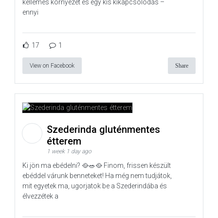
kellemes környezet és egy kis kikapcsolódás –
ennyi
17
1
View on Facebook
Share
Szederinda gluténmentes
étterem
1 week 1 day ago
Ki jön ma ebédelni? 🥘🥗🥘 Finom, frissen készült
ebéddel várunk benneteket! Ha még nem tudjátok,
mit egyetek ma, ugorjatok be a Szederindába és
élvezzétek a