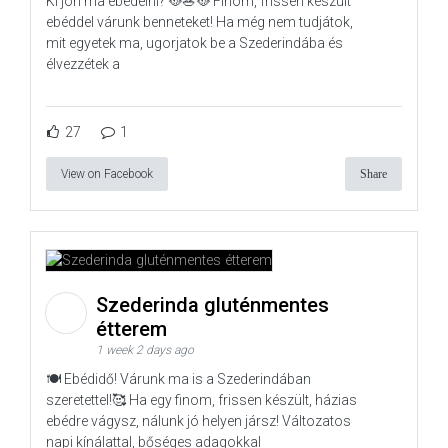
Ki jön ma ebédelni? 🥘🥗🥘 Finom, frissen készült
ebéddel várunk benneteket! Ha még nem tudjátok,
mit egyetek ma, ugorjatok be a Szederindába és
élvezzétek a
27
1
View on Facebook
Share
Szederinda gluténmentes
étterem
1 week 2 days ago
🍽️ Ebédidő! Várunk ma is a Szederindában
szeretettel!🥰 Ha egy finom, frissen készült, házias
ebédre vágysz, nálunk jó helyen jársz! Változatos
napi kínálattal, bőséges adagokkal