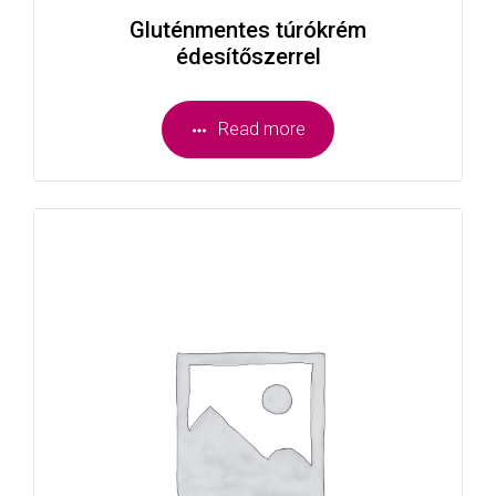
Gluténmentes túrókrém
édesítőszerrel
Read more