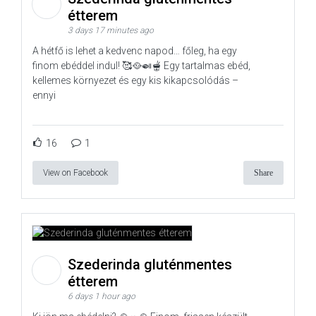
étterem
3 days 17 minutes ago
A hétfő is lehet a kedvenc napod… főleg, ha egy
finom ebéddel indul! 🥰🥘🍛🫕 Egy tartalmas ebéd,
kellemes környezet és egy kis kikapcsolódás –
ennyi
16
1
View on Facebook
Share
Szederinda gluténmentes
étterem
6 days 1 hour ago