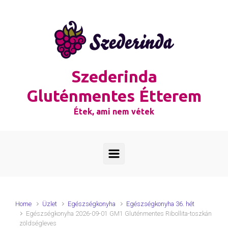
Skip to main content
Szederinda
Gluténmentes Étterem
Étek, ami nem vétek
Home
Üzlet
Egészségkonyha
Egészségkonyha 36. hét
Egészségkonyha 2026-09-01 GM1 Gluténmentes Ribollita-toszkán
zöldségleves