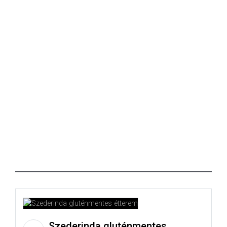
Szederinda gluténmentes