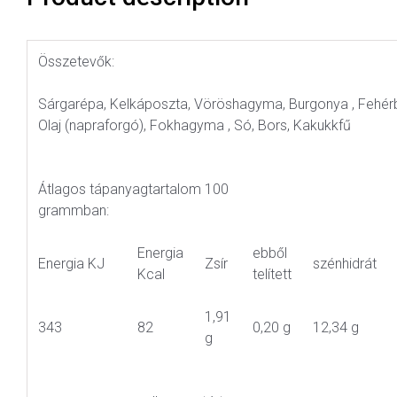
Összetevők:
Sárgarépa, Kelkáposzta, Vöröshagyma, Burgonya , Fehé
Olaj (napraforgó), Fokhagyma , Só, Bors, Kakukkfű
Átlagos tápanyagtartalom 100
grammban:
Energia
ebből
Energia KJ
Zsír
szénhidrát
Kcal
telített
1,91
343
82
0,20 g
12,34 g
g