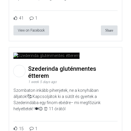
41
1
View on Facebook
Share
Szederinda gluténmentes
étterem
1 week 5 days ago
Szombaton inkább pihenjetek, ne a konyhában
álljatok!🥰 Kapcsoljátok ki a sütőt és gyertek a
Szederindába egy finom ebédre– mi megfőzünk
helyettetek! 🍽️😊 ⏰ 11 órától
15
1