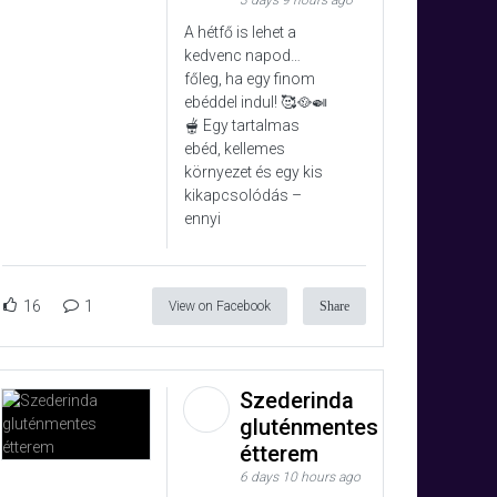
3 days 9 hours ago
A hétfő is lehet a
kedvenc napod…
főleg, ha egy finom
ebéddel indul! 🥰🥘🍛
🫕 Egy tartalmas
ebéd, kellemes
környezet és egy kis
kikapcsolódás –
ennyi
16
1
View on Facebook
Share
Szederinda
gluténmentes
étterem
6 days 10 hours ago