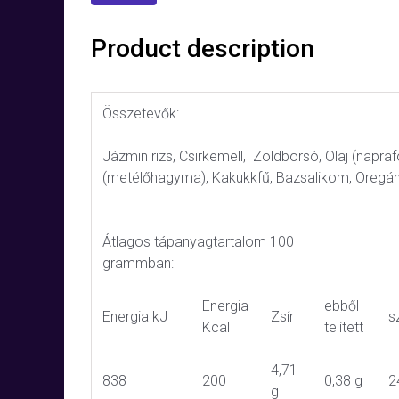
Product description
Összetevők:
Jázmin rizs, Csirkemell, Zöldborsó, Olaj (napra
(metélőhagyma), Kakukkfű, Bazsalikom, Oregá
Átlagos tápanyagtartalom 100
grammban:
Energia
ebből
Energia kJ
Zsír
s
Kcal
telített
4,71
838
200
0,38 g
2
g