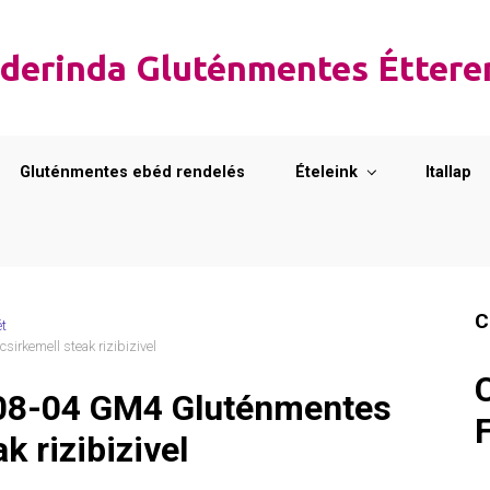
derinda Gluténmentes Étter
Gluténmentes ebéd rendelés
Ételeink
Itallap
C
ét
rkemell steak rizibizivel
08-04 GM4 Gluténmentes
k rizibizivel