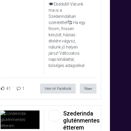
🍽️ Ebédidő! Várunk
ma is a
Szederindában
szeretettel!🥰 Ha egy
finom, frissen
készült, házias
ebédre vágysz,
nálunk jó helyen
jársz! Változatos
napi kínálattal,
bőséges adagokkal
41
1
View on Facebook
Share
Szederinda
gluténmentes
étterem