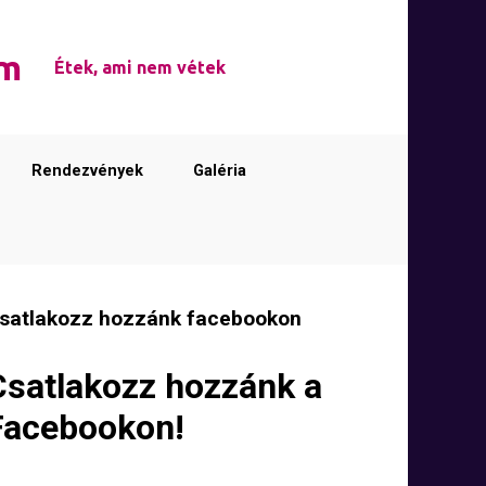
em
Étek, ami nem vétek
Rendezvények
Galéria
satlakozz hozzánk facebookon
Csatlakozz hozzánk a
Facebookon!