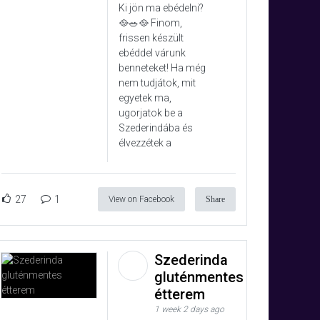
Ki jön ma ebédelni?
🥘🥗🥘 Finom,
frissen készült
ebéddel várunk
benneteket! Ha még
nem tudjátok, mit
egyetek ma,
ugorjatok be a
Szederindába és
élvezzétek a
27
1
View on Facebook
Share
Szederinda
gluténmentes
étterem
1 week 2 days ago