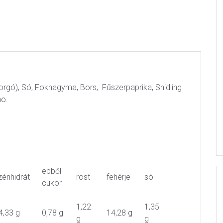
forgó), Só, Fokhagyma, Bors, Fűszerpaprika, Snidling
no.
ebből
zénhidrát
rost
fehérje
só
cukor
1,22
1,35
4,33 g
0,78 g
14,28 g
g
g