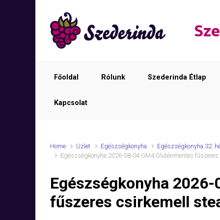
Skip to main content
Sze
Főoldal
Rólunk
Szederinda Étlap
Kapcsolat
Home
Üzlet
Egészségkonyha
Egészségkonyha 32. h
Egészségkonyha 2026-08-04 GM4 Gluténmentes fűszeres csi
Egészségkonyha 2026-
fűszeres csirkemell stea