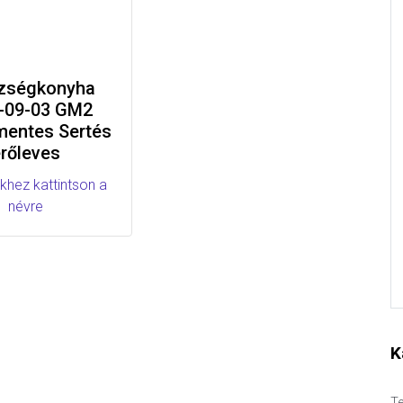
zségkonyha
-09-03 GM2
mentes Sertés
erőleves
khez kattintson a
névre
K
Te