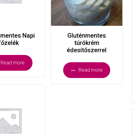
nmentes Napi
Gluténmentes
főzelék
túrókrém
édesítőszerrel
Read more
Read more