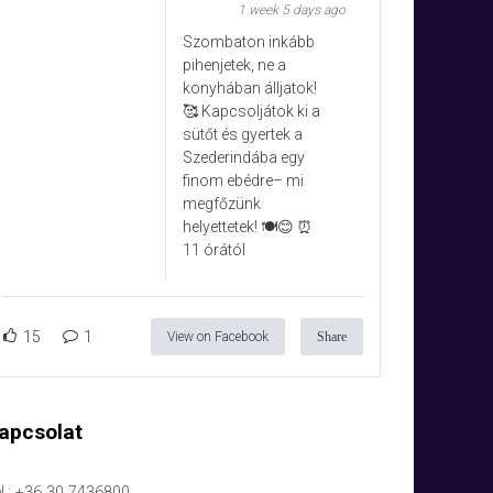
1 week 5 days ago
Szombaton inkább
pihenjetek, ne a
konyhában álljatok!
🥰 Kapcsoljátok ki a
sütőt és gyertek a
Szederindába egy
finom ebédre– mi
megfőzünk
helyettetek! 🍽️😊 ⏰
11 órától
15
1
View on Facebook
Share
apcsolat
l.: +36 30 7436800