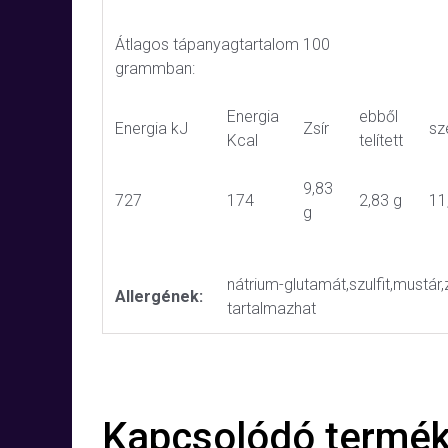
Átlagos tápanyagtartalom 100
grammban:
Energia
ebből
Energia kJ
Zsír
sz
Kcal
telített
9,83
727
174
2,83 g
11
g
nátrium-glutamát,szulfit,mustár,z
Allergének:
tartalmazhat
Kapcsolódó termé