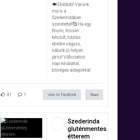
🍽️ Ebédidő! Várunk
ma is a
Szederindában
szeretettel!🥰 Ha egy
finom, frissen
készült, házias
ebédre vágysz,
nálunk jó helyen
jársz! Változatos
napi kínálattal,
bőséges adagokkal
41
1
View on Facebook
Share
Szederinda
gluténmentes
étterem