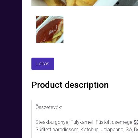
Leírás
Product description
Összetevők:
Steakburgonya, Pulykamell, Füstölt csemege
S
Sűrített paradicsom, Ketchup, Jalapenno, Só, B