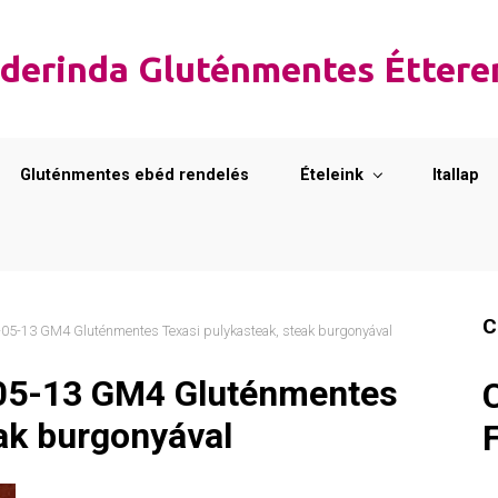
derinda Gluténmentes Étter
Gluténmentes ebéd rendelés
Ételeink
Itallap
C
5-13 GM4 Gluténmentes Texasi pulykasteak, steak burgonyával
05-13 GM4 Gluténmentes
ak burgonyával