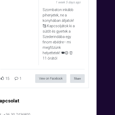
1 week 5 days ago
Szombaton inkább
pihenjetek, ne a
konyhában álljatok!
🥰 Kapcsoljátok ki a
sütőt és gyertek a
Szederindába egy
finom ebédre– mi
megfőzünk
helyettetek! 🍽️😊 ⏰
11 órától
15
1
View on Facebook
Share
apcsolat
l.: +36 30 7436800