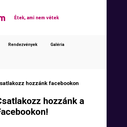
em
Étek, ami nem vétek
Rendezvények
Galéria
satlakozz hozzánk facebookon
Csatlakozz hozzánk a
Facebookon!