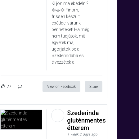
Ki jön ma ebédelni?
🥘🥗🥘 Finom,
frissen készült
ebéddel várunk
benneteket! Ha még
nem tudjátok, mit
egyetek ma,
ugorjatok be a
Szederindába és
élvezzétek a
27
1
View on Facebook
Share
Szederinda
gluténmentes
étterem
1 week 2 days ago