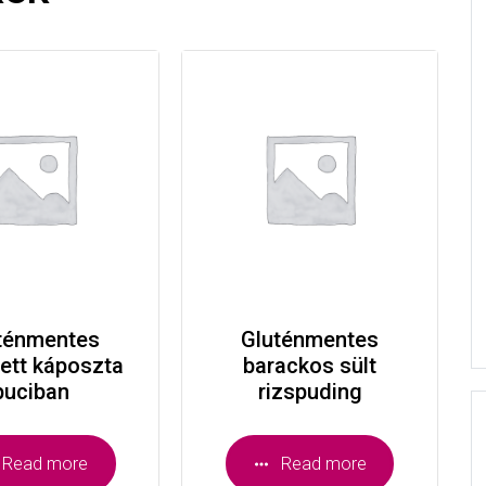
ténmentes
Gluténmentes
zett káposzta
barackos sült
buciban
rizspuding
Read more
Read more