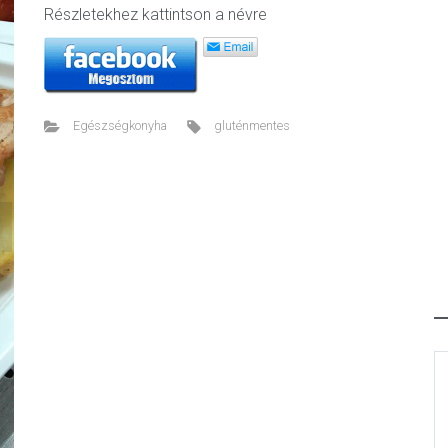
Részletekhez kattintson a névre
Egészségkonyha
gluténmentes
ext