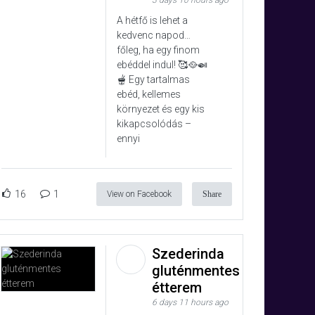
3 days 10 hours ago
A hétfő is lehet a
kedvenc napod…
főleg, ha egy finom
ebéddel indul! 🥰🥘🍛
🫕 Egy tartalmas
ebéd, kellemes
környezet és egy kis
kikapcsolódás –
ennyi
16
1
View on Facebook
Share
Szederinda
gluténmentes
étterem
6 days 11 hours ago