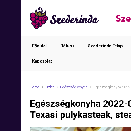
Skip to main content
Sze
Főoldal
Rólunk
Szederinda Étlap
Kapcsolat
Home
Üzlet
Egészségkonyha
Egészségkonyha 2022-0
Egészségkonyha 2022-
Texasi pulykasteak, ste