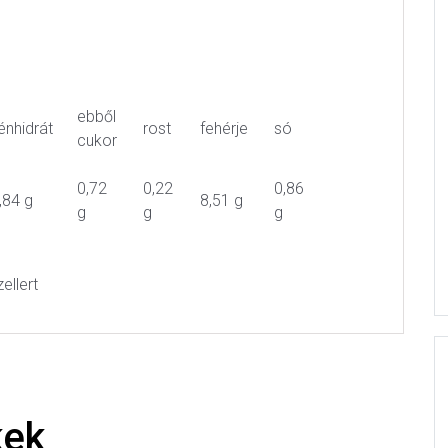
ebből
énhidrát
rost
fehérje
só
cukor
0,72
0,22
0,86
,84 g
8,51 g
g
g
g
ellert
kek