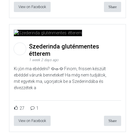
View on Facebook
Share
Szederinda gluténmentes
étterem
1 week 2 days ago
Ki jön ma ebédelni? 🥘🥗🥘 Finom, frissen készült
ebéddel várunk benneteket! Ha még nem tudjátok,
mit egyetek ma, ugorjatok be a Szederindába és
élvezzétek a
27
1
View on Facebook
Share