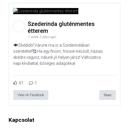
Szederinda gluténmentes
étterem
1 week 5 days ago
🍽️ Ebédidő! Várunk ma is a Szederindában
szeretettel!🥰 Ha egy finom, frissen készült, házias
ebédre vágysz, nálunk jó helyen jársz! Változatos
napi kínálattal, bőséges adagokkal
41
1
View on Facebook
Share
Kapcsolat