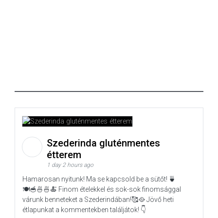
Szederinda gluténmentes
étterem
1 day 2 hours ago
Hamarosan nyitunk! Ma se kapcsold be a sütőt! 🍵
🍽️🥣🍜🍜🍝 Finom ételekkel és sok-sok finomsággal
várunk benneteket a Szederindában!🥰🥘 Jövő heti
étlapunkat a kommentekben találjátok! 👇