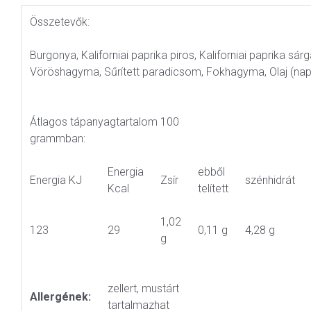
Összetevők:
Burgonya, Kaliforniai paprika piros, Kaliforniai paprika sárga
Vöröshagyma, Sűrített paradicsom, Fokhagyma, Olaj (nap
Átlagos tápanyagtartalom 100
grammban:
Energia
ebből
Energia KJ
Zsír
szénhidrát
Kcal
telített
1,02
123
29
0,11 g
4,28 g
g
zellert, mustárt
Allergének:
tartalmazhat