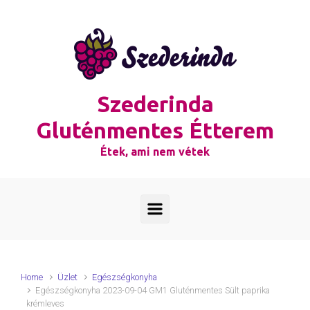
Skip to main content
Szederinda
Gluténmentes Étterem
Étek, ami nem vétek
Home
Üzlet
Egészségkonyha
Egészségkonyha 2023-09-04 GM1 Gluténmentes Sült paprika
krémleves