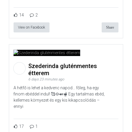
14
2
View on Facebook
Share
Szederinda gluténmentes
étterem
6 days 23 minutes ago
A hétfő is lehet a kedvenc napod… főleg, ha egy
finom ebéddel indul! 🥰🥘🍛🫕 Egy tartalmas ebéd,
kellemes környezet és egy kis kikapcsolódás –
ennyi
17
1