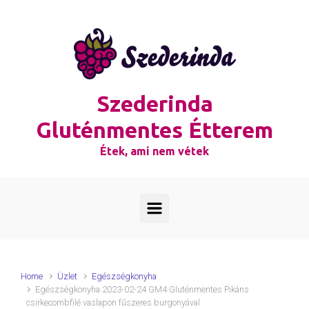
Skip to main content
Szederinda
Gluténmentes Étterem
Étek, ami nem vétek
Home
Üzlet
Egészségkonyha
Egészségkonyha 2023-02-24 GM4 Gluténmentes Pikáns
csirkecombfilé vaslapon fűszeres burgonyával