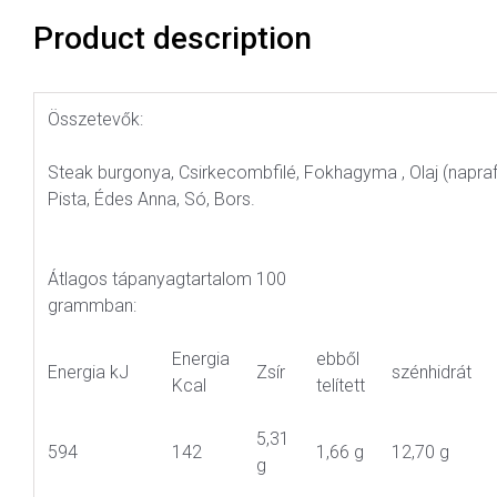
Product description
Összetevők:
Steak burgonya, Csirkecombfilé, Fokhagyma , Olaj (napraf
Pista, Édes Anna, Só, Bors.
Átlagos tápanyagtartalom 100
grammban:
Energia
ebből
Energia kJ
Zsír
szénhidrát
Kcal
telített
5,31
594
142
1,66 g
12,70 g
g