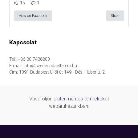
15
1
View on Facebook
Share
Kapcsolat
Tel.: +36 30 7436800
E-mail: info@szederindaetterem.hu
Cím: 1091 Budapest Üllői út 149 - Dési Huber u. 2.
Vásároljon
gluténmentes termékek
et
webáruházunkban.