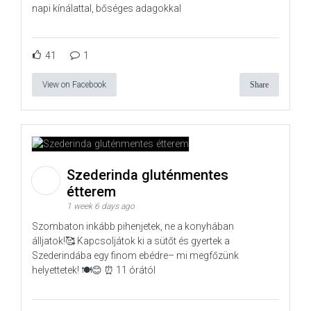
napi kínálattal, bőséges adagokkal
41
1
View on Facebook
Share
Szederinda gluténmentes
étterem
1 week 6 days ago
Szombaton inkább pihenjetek, ne a konyhában
álljatok!🥰 Kapcsoljátok ki a sütőt és gyertek a
Szederindába egy finom ebédre– mi megfőzünk
helyettetek! 🍽️😊 ⏰ 11 órától