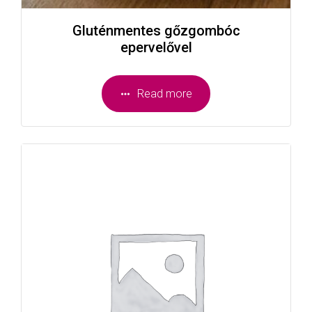
Gluténmentes gőzgombóc
epervelővel
Read more