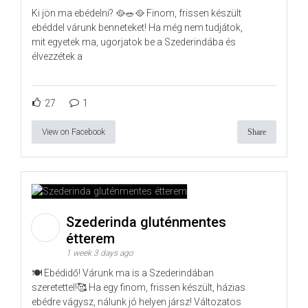
Ki jön ma ebédelni? 🥘🥗🥘 Finom, frissen készült
ebéddel várunk benneteket! Ha még nem tudjátok,
mit egyetek ma, ugorjatok be a Szederindába és
élvezzétek a
27
1
View on Facebook
Share
Szederinda gluténmentes
étterem
1 week 3 days ago
🍽️ Ebédidő! Várunk ma is a Szederindában
szeretettel!🥰 Ha egy finom, frissen készült, házias
ebédre vágysz, nálunk jó helyen jársz! Változatos