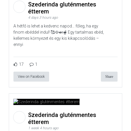
Szederinda gluténmentes
étterem
4 days 3 hours ago
A hétfő is lehet a kedvenc napod… főleg, ha egy
finom ebéddel indul! 🥰🥘🍛🫕 Egy tartalmas ebéd,
kellemes környezet és egy kis kikapcsolódás –
ennyi
17
1
View on Facebook
Share
Szederinda gluténmentes
étterem
1 week 4 hours ago