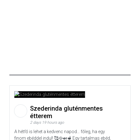
Szederinda gluténmentes
étterem
2 days 19 hours ago
A hétfő is lehet a kedvenc napod… főleg, ha egy
finom ebéddel indul! 🥰🥘🍛🫕 Egy tartalmas ebéd,