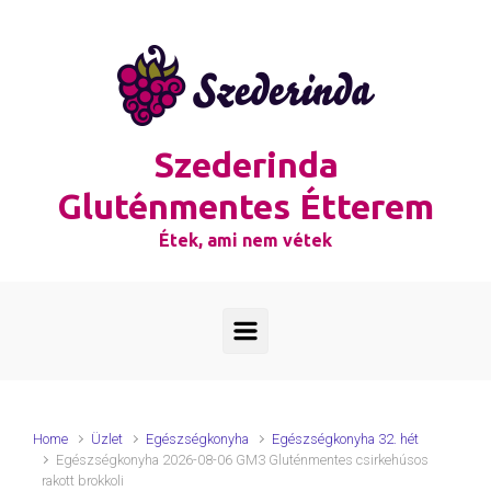
Skip to main content
Szederinda
Gluténmentes Étterem
Étek, ami nem vétek
Home
Üzlet
Egészségkonyha
Egészségkonyha 32. hét
Egészségkonyha 2026-08-06 GM3 Gluténmentes csirkehúsos
rakott brokkoli