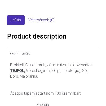
Leírás
Vélemények (0)
Product description
Összetevők:
Brokkoli, Csirkecomb, Jázmin rizs , Laktózmentes
TEJFÖL,
Vöröshagyma , Olaj (napraforgó), Só,
Bors, Majoránna.
Átlagos tápanyagtartalom 100 grammban:
Energia