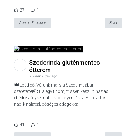
27
1
View on Facebook
Share
Szederinda gluténmentes
étterem
1 week 1 day ago
🍽️ Ebédidő! Várunk ma is a Szederindában
szeretettel!🥰 Ha egy finom, frissen készült, házias
ebédre vágysz, nálunk jó helyen jársz! Változatos
napi kínálattal, bőséges adagokkal
41
1