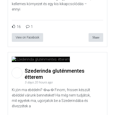
kellemes környezet és egy kis kikapcsolódás –
ennyi
16
1
View on Facebook
Share
Szederinda gluténmentes
étterem
5 days 20 hours ago
Ki jön ma ebédelni? 🥘🥗🥘 Finom, frissen készült
ebéddel várunk benneteket! Ha még nem tudjátok,
mit egyetek ma, ugorjatok be a Szederindába és
élvezzétek a