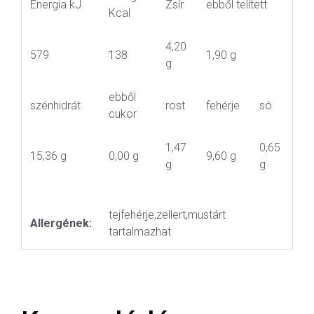
Energia kJ
Zsír
ebből telített
Kcal
4,20
579
138
1,90 g
g
ebből
szénhidrát
rost
fehérje
só
cukor
1,47
0,65
15,36 g
0,00 g
9,60 g
g
g
tejfehérje,zellert,mustárt
Allergének:
tartalmazhat