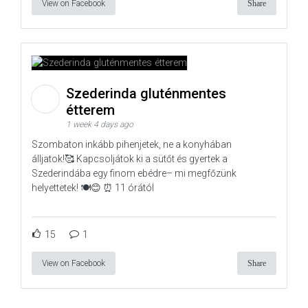
View on Facebook
Share
Szederinda gluténmentes
étterem
1 week 4 days ago
Szombaton inkább pihenjetek, ne a konyhában
álljatok!🥰 Kapcsoljátok ki a sütőt és gyertek a
Szederindába egy finom ebédre– mi megfőzünk
helyettetek! 🍽️😊 ⏰ 11 órától
15
1
View on Facebook
Share