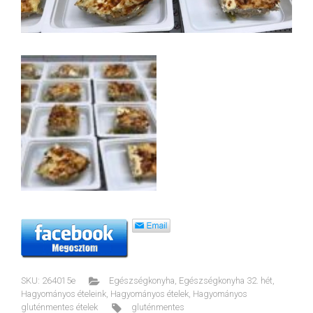
SKU:
264015e
Egészségkonyha
,
Egészségkonyha 32. hét
,
Hagyományos ételeink
,
Hagyományos ételek
,
Hagyományos
gluténmentes ételek
gluténmentes