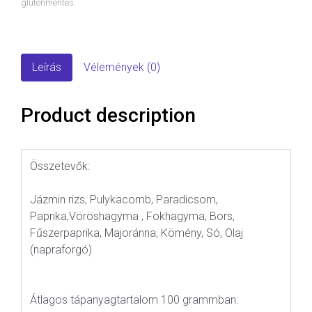
gluténmentes
Leírás
Vélemények (0)
Product description
Összetevők:
Jázmin rizs, Pulykacomb, Paradicsom,
Paprika,Vöröshagyma , Fokhagyma, Bors,
Fűszerpaprika, Majoránna, Kömény, Só, Olaj
(napraforgó)
Átlagos tápanyagtartalom 100 grammban: