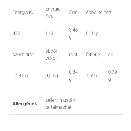
Energia
Energia KJ
Zsír
ebből telített
Kcal
3,48
472
113
0,18 g
g
ebből
szénhidrát
rost
fehérje
só
cukor
0,84
0,79
14,41 g
0,00 g
1,69 g
g
g
zellert, mustárt
Allergének:
tartalmazhat