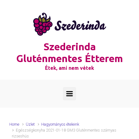
Skip to main content
Szederinda
Gluténmentes Étterem
Étek, ami nem vétek
Home
Üzlet
Hagyományos ételeink
Egészségkonyha 2021-01-18 GM3 Gluténmentes szárnyas
rizseshús