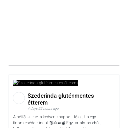
Szederinda gluténmentes
étterem
4 days 22 hours ago
A hétfő is lehet a kedvenc napod… főleg, ha egy
finom ebéddel indul! 🥰🥘🍛🫕 Egy tartalmas ebéd,