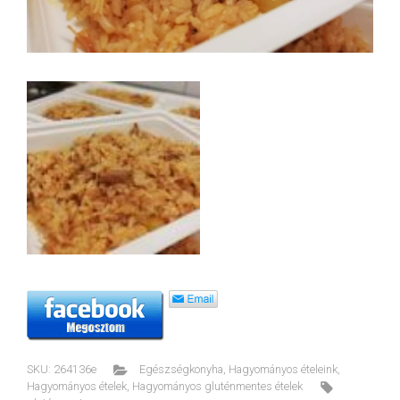
SKU:
264136e
Egészségkonyha
,
Hagyományos ételeink
,
Hagyományos ételek
,
Hagyományos gluténmentes ételek