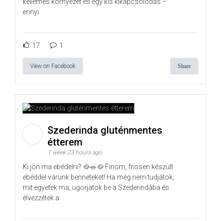
kellemes környezet és egy kis kikapcsolódás –
ennyi
17
1
View on Facebook
Share
Szederinda gluténmentes
étterem
1 week 23 hours ago
Ki jön ma ebédelni? 🥘🥗🥘 Finom, frissen készült
ebéddel várunk benneteket! Ha még nem tudjátok,
mit egyetek ma, ugorjatok be a Szederindába és
élvezzétek a