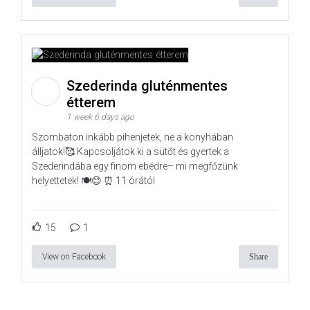
Szederinda gluténmentes
étterem
1 week 6 days ago
Szombaton inkább pihenjetek, ne a konyhában
álljatok!🥰 Kapcsoljátok ki a sütőt és gyertek a
Szederindába egy finom ebédre– mi megfőzünk
helyettetek! 🍽️😊 ⏰ 11 órától
15
1
View on Facebook
Share