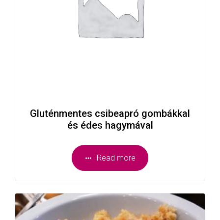
Gluténmentes csibeapró gombákkal
és édes hagymával
Read more