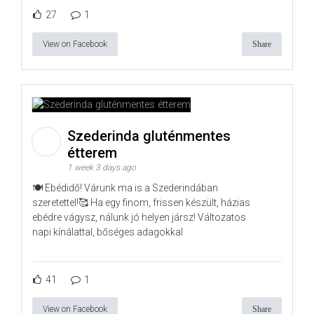
27
1
View on Facebook
Share
Szederinda gluténmentes
étterem
1 week 3 days ago
🍽️ Ebédidő! Várunk ma is a Szederindában
szeretettel!🥰 Ha egy finom, frissen készült, házias
ebédre vágysz, nálunk jó helyen jársz! Változatos
napi kínálattal, bőséges adagokkal
41
1
View on Facebook
Share