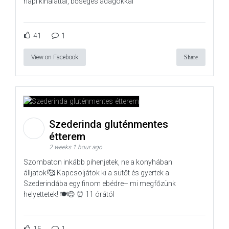
napi kínálattal, bőséges adagokkal
41
1
View on Facebook
Share
Szederinda gluténmentes
étterem
2 weeks 1 hour ago
Szombaton inkább pihenjetek, ne a konyhában
álljatok!🥰 Kapcsoljátok ki a sütőt és gyertek a
Szederindába egy finom ebédre– mi megfőzünk
helyettetek! 🍽️😊 ⏰ 11 órától
15
1