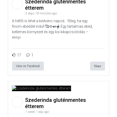
Szederinda gluténmentes
étterem
5 days 18 minutes ago
A hétfő is lehet a kedvenc napod… főleg, ha egy
finom ebéddel indul! 🥰🥘🍛🫕 Egy tartalmas ebéd,
kellemes környezet és egy kis kikapcsolódás –
ennyi
17
1
View on Facebook
Share
Szederinda gluténmentes
étterem
1 week 1 day ago