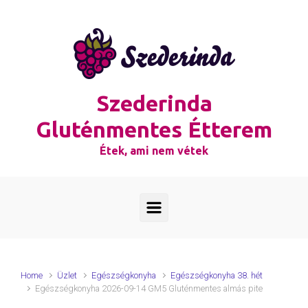
Skip to main content
Szederinda
Gluténmentes Étterem
Étek, ami nem vétek
Home
Üzlet
Egészségkonyha
Egészségkonyha 38. hét
Egészségkonyha 2026-09-14 GM5 Gluténmentes almás pite