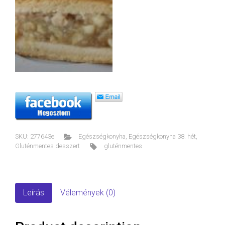
SKU:
277643e
Egészségkonyha
,
Egészségkonyha 38. hét
,
Gluténmentes desszert
gluténmentes
Leírás
Vélemények (0)