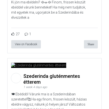
Ki jön ma ebédelni? 🥘🥗🥘 Finom, frissen készült
ebéddel várunk benneteket! Ha még nem tudjátok,
mit egyetek ma, ugorjatok be a Szederindába és
élvezzétek a
27
1
View on Facebook
Share
Szederinda gluténmentes
étterem
1 week 4 days ago
🍽️ Ebédidő! Várunk ma is a Szederindában
szeretettel!🥰 Ha egy finom, frissen készült, házias
ebédre vágysz, nálunk jó helyen jársz! Változatos