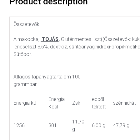
Product description
Összetevők:
Almakocka,
TOJÁS
,
Gluténmentes liszt((Összetevők: kukori
lencseliszt 3,6%, dextróz, sűrítőanyag:hidroxi-propil-metil
Sütőpor.
Átlagos tápanyagtartalom 100
grammban:
Energia
ebből
Energia kJ
Zsír
szénhidrát
Kcal
telített
11,70
1256
301
6,00 g
47,79 g
g